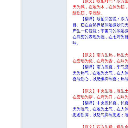
【原文】岐伯对曰：东方
天为风，在地为木，在体为筋
酸伤筋，辛胜酸。
【翻译】歧伯回答说：东
目。它在自然界是深远微妙而
产生一切智慧；宇宙间的深远
在病变的表现为握，在七窍为
味。
【原文】南方生热，热生
在变动为忧，在窍为舌，在味
【翻译】南方应夏，阳气
天为热气，在地为火气，在人
喜能伤心，以恐惧抑制喜；热
【原文】中央生湿，湿生
在变动为哕，在窍为口，在味
【翻译】中央应长夏，长
天为湿气，在地为土气，在人
思虑伤脾，以怒气抑制思虑；
【原文】西方生燥，燥生