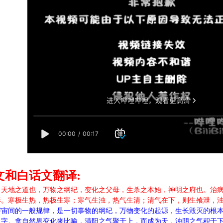
文和白话文翻译:
，天地之道也，万物之纲纪，变化之父母，生杀之本始，神明之府也。治
。寒极生热，热极生寒；寒气生浊，热气生清；清气在下，则生飧泄，浊气
宇宙间的一般规律，是一切事物的纲纪，万物变化的起源，生长毁灭的根
二字。拿自然界变化来比喻，清阳之气聚于上，而成为天，浊阴之气积于