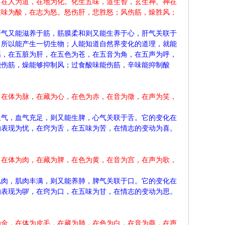
，在人为道，在地为化。化生五味，道生智，玄生神。神在
在味为酸，在志为怒。怒伤肝，悲胜怒；风伤筋，燥胜风；
肝气又能滋养于筋，筋膜柔和则又能生养于心，肝气关联于
，所以能产生一切生物；人能知道自然界变化的道理，就能
筋，在五脏为肝，在五色为苍，在五音为角，在五声为呼，
能伤筋，燥能够抑制风；过食酸味能伤筋，辛味能抑制酸
，在体为脉，在藏为心，在色为赤，在音为徵，在声为笑，
血气，血气充足，则又能生脾，心气关联于舌。它的变化在
的表现为忧，在窍为舌，在五味为苦，在情志的变动为喜。
，在体为肉，在藏为脾，在色为黄，在音为宫，在声为歌，
肌肉，肌肉丰满，则又能养肺，脾气关联于口。它的变化在
的表现为哕，在窍为口，在五味为甘，在情志的变动为思。
为金，在体为皮毛，在藏为肺，在色为白，在音为商，在声