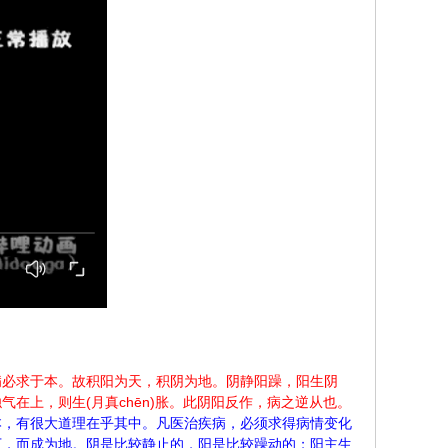
病必求于本。故积阳为天，积阴为地。阴静阳躁，阳生阴
在上，则生(月真chēn)胀。此阴阳反作，病之逆从也。
本，有很大道理在乎其中。凡医治疾病，必须求得病情变化
下，而成为地。阴是比较静止的，阳是比较躁动的；阳主生