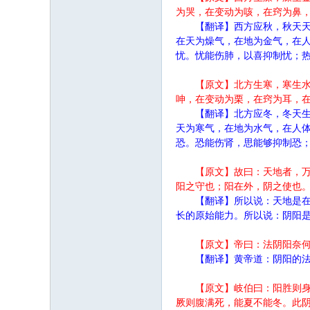
为哭，在变动为咳，在窍为鼻
【翻译】西方应秋，秋天
在天为燥气，在地为金气，在
忧。忧能伤肺，以喜抑制忧；
【原文】北方生寒，寒生
呻，在变动为栗，在窍为耳，
【翻译】北方应冬，冬天
天为寒气，在地为水气，在人
恐。恐能伤肾，思能够抑制恐
【原文】故曰：天地者，
阳之守也；阳在外，阴之使也
【翻译】所以说：天地是
长的原始能力。所以说：阴阳
【原文】帝曰：法阴阳奈
【翻译】黄帝道：阴阳的
【原文】岐伯曰：阳胜则
厥则腹满死，能夏不能冬。此