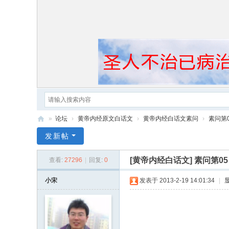
»
论坛
›
黄帝内经原文白话文
›
黄帝内经白话文素问
›
素问第
黄
发新帖
帝
[黄帝内经白话文]
素问第0
查看:
27296
|
回复:
0
内
经
小宋
发表于 2013-2-19 14:01:34
|