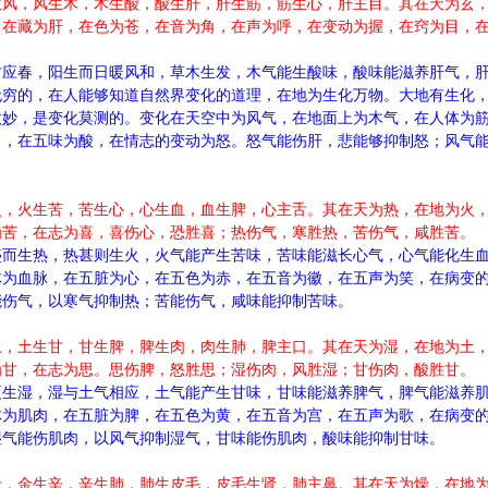
生风，风生木，木生酸，酸生肝，肝生筋，筋生心，肝主目。其在天为玄
，在藏为肝，在色为苍，在音为角，在声为呼，在变动为握，在窍为目，
方应春，阳生而日暖风和，草木生发，木气能生酸味，酸味能滋养肝气，
无穷的，在人能够知道自然界变化的道理，在地为生化万物。大地有生化
微妙，是变化莫测的。变化在天空中为风气，在地面上为木气，在人体为
目，在五味为酸，在情志的变动为怒。怒气能伤肝，悲能够抑制怒；风气
火，火生苦，苦生心，心生血，血生脾，心主舌。其在天为热，在地为火
为苦，在志为喜，喜伤心，恐胜喜；热伤气，寒胜热，苦伤气，咸胜苦。
盛而生热，热甚则生火，火气能产生苦味，苦味能滋长心气，心气能化生
体为血脉，在五脏为心，在五色为赤，在五音为徽，在五声为笑，在病变
能伤气，以寒气抑制热；苦能伤气，咸味能抑制苦味。
土，土生甘，甘生脾，脾生肉，肉生肺，脾主口。其在天为湿，在地为土
为甘，在志为思。思伤脾，怒胜思；湿伤肉，风胜湿；甘伤肉，酸胜甘。
夏生湿，湿与土气相应，土气能产生甘味，甘味能滋养脾气，脾气能滋养
体为肌肉，在五脏为脾，在五色为黄，在五音为宫，在五声为歌，在病变
湿气能伤肌肉，以风气抑制湿气，甘味能伤肌肉，酸味能抑制甘味。
金，金生辛，辛生肺，肺生皮毛，皮毛生肾，肺主鼻。其在天为燥，在地