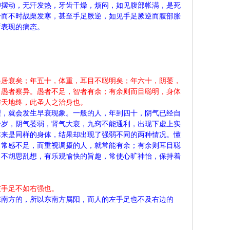
仰摆动，无汗发热，牙齿干燥，烦闷，如见腹部帐满，是死
冷而不时战栗发寒，甚至手足厥逆，如见手足厥逆而腹部胀
所表现的病态。
起居衰矣；年五十，体重，耳目不聪明矣；年六十，阴萎，
，愚者察异。愚者不足，智者有余；有余则而目聪明，身体
与天地终，此圣人之治身也。
理，就会发生早衰现象。一般的人，年到四十，阴气已经自
十岁，阴气萎弱，肾气大衰，九窍不能通利，出现下虚上实
本来是同样的身体，结果却出现了强弱不同的两种情况。懂
，常感不足，而重视调摄的人，就常能有余；有余则耳目聪
，不胡思乱想，有乐观愉快的旨趣，常使心旷神怡，保持着
左手足不如右强也。
东南方的，所以东南方属阳，而人的左手足也不及右边的