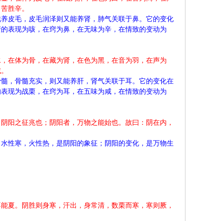
，苦胜辛。
滋养皮毛，皮毛润泽则又能养肾，肺气关联于鼻。它的变化
变的表现为咳，在窍为鼻，在无味为辛，在情致的变动为
水，在体为骨，在藏为肾，在色为黑，在音为羽，在声为
咸。
骨髓，骨髓充实，则又能养肝，肾气关联于耳。它的变化在
的表现为战栗，在窍为耳，在五味为咸，在情致的变动为
，阴阳之征兆也；阴阳者，万物之能始也。故曰：阴在内，
；水性寒，火性热，是阴阳的象征；阴阳的变化，是万物生
不能夏。阴胜则身寒，汗出，身常清，数栗而寒，寒则厥，