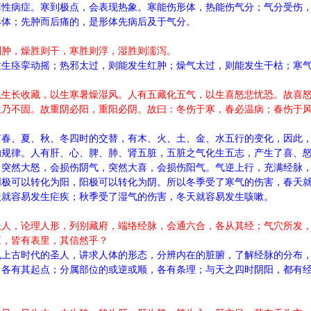
寒性病症。寒到极点，会表现热象。寒能伤形体，热能伤气分；气分受伤
形体；先肿而后痛的，是形体先病后及于气分。
则肿，燥胜则干，寒胜则浮，湿胜则濡泻。
发生痉挛动摇；热邪太过，则能发生红肿；燥气太过，则能发生干枯；寒
以生长收藏，以生寒暑燥湿风。人有五藏化五气，以生喜怒悲忧恐。故喜
生乃不固。故重阴必阳，重阳必阴。故曰：冬伤于寒，春必温病；春伤于
有春、夏、秋、冬四时的交替，有木、火、土、金、水五行的变化，因此
的规律。人有肝、心、脾、肺、肾五脏，五脏之气化生五志，产生了喜、
。突然大怒，会损伤阴气，突然大喜，会损伤阳气。气逆上行，充满经脉
阴极可以转化为阳，阳极可以转化为阴。所以冬季受了寒气的伤害，春天
天就容易发生疟疾；秋季受了湿气的伤害，冬天就容易发生咳嗽。
圣人，论理人形，列别藏府，端络经脉，会通六合，各从其经；气穴所发
应，皆有表里，其信然乎？
说上古时代的圣人，讲求人体的形态，分辨内在的脏腑，了解经脉的分布
，各有其起点；分属部位的或逆或顺，各有条理；与天之四时阴阳，都有