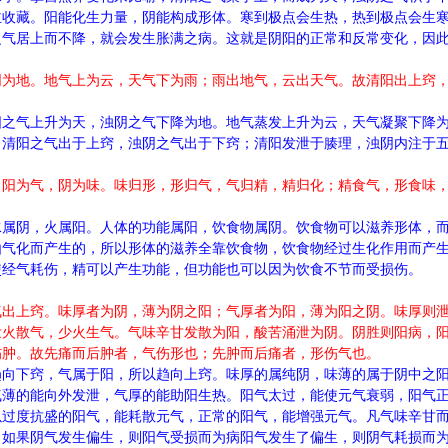
主收藏。阳能化生力量，阴能构成形体。寒到极点会生热，热到极点会生
之气居上而不降，就会发生胀满之病。这就是阴阳的正常和反常变化，因
阴为地。地气上为云，天气下为雨；雨出地气，云出天气。故清阳出上窍
阳之气上升为天，浊阴之气下降为地。地气蒸发上升为云，天气凝聚下降
，清阳之气出于上窍，浊阴之气出于下窍；清阳发泄于腠理，浊阴内注于
。阳为气，阴为味。味归形，形归气，气归精，精归化；精食气，形食味
水属阴，火属阳。人体的功能属阳，饮食物属阴。饮食物可以滋养形体，
由气化而产生的，所以形体的滋养全靠饮食物，饮食物经过生化作用而产
使经气耗伤，精可以产生功能，但功能也可以因为饮食不节而受损伤。
气出上窍。味厚者为阴，薄为阴之阳；气厚者为阳，薄为阳之阴。味厚则
壮火散气，少火生气。气味辛甘发散为阳，酸苦涌泄为阴。阴胜则阳病，
伤肿。故先痛而后肿者，气伤形也；先肿而后痛者，形伤气也。
趋向下窍，气属于阳，所以趋向上窍。味厚的属纯阴，味薄的属于阴中之
气薄的能向外发泄，气厚的能助阳生热。阳气太过，能使元气衰弱，阳气
以过度抗盛的阳气，能耗散元气，正常的阳气，能增强元气。凡气味辛甘
，如果阴气发生偏生，则阳气受损而为病阳气发生了偏生，则阴气耗损而