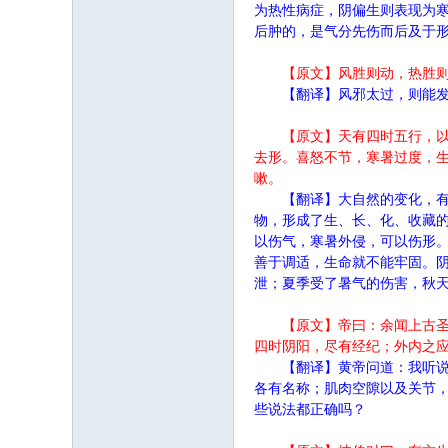
为热性病症，阴偏生则表现为
后肿的，是气分先伤而后及于
【原文】风胜则动，热胜
【翻译】风邪太过，则能
【原文】天有四时五行，
去形。喜怒不节，寒暑过度，
嗽。
【翻译】大自然的变化，
物，形成了生、长、化、收藏
以伤气，寒暑外侵，可以伤形
善于调适，生命就不能牢固。
泄；夏季受了暑气的伤害，秋
【原文】帝曰：余闻上古
四时阴阳，尽有经纪；外内之
【翻译】黄帝问道：我听
各有名称；肌肉空隙以及关节
些说法都正确吗？