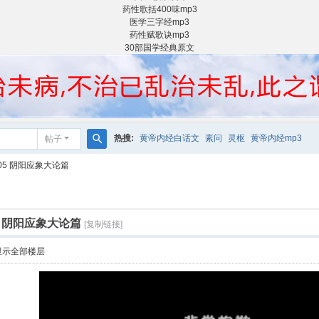
药性歌括400味mp3
医学三字经mp3
药性赋歌诀mp3
30部国学经典原文
热搜:
黄帝内经白话文
素问
灵枢
黄帝内经mp3
帖子
搜
05 阴阳应象大论篇
索
5 阴阳应象大论篇
[复制链接]
显示全部楼层