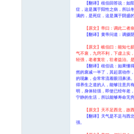
【翻译】歧伯回答说：如
症，这是属于阳性之病，所以
满的，是死症，这是属于阴盛
【原文】帝曰：调此二者
【翻译】黄帝问道：调摄
【原文】岐伯曰：能知七
气不衰，九窍不利，下虚上实
轻强，老者复壮，壮者益治。
【翻译】歧伯说：如果懂
然的衰减一半了，其起居动作
的现象，会常常流着眼泪鼻涕
得养生之道的人，能够注意共
明，身体轻强，即使已经年老
宁静的生活，所以能够寿命无
【原文】天不足西北，故
【翻译】天气是不足与西
强。