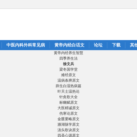
中医内科外科常见病
黄帝内经白话文
论坛
下载
其
黄帝内经养生智慧
四季养生法
徐文兵
梁冬国学堂
难经原文
温病条辨原文
薛生白湿热病篇
叶天士温热论
针灸歌大全
标幽赋原文
大医精诚原文
伤寒论原文
金匮要略原文
濒湖脉学原文
汤头歌诀原文
四圣心源原文