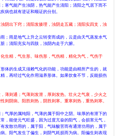
寒；寒气能产生浊阴，热气能产生清阳；清阳之气居下而不
此疾病也就有逆证和顺证的分别。
，浊阴出下窍；清阳发腠理，浊阴走五藏；清阳实四支，浊
为雨；雨是地气上升之云转变而成的，云是由天气蒸发水气
五脏；清阳充实与四肢，浊阴内走于六腑。
，化生精，气生形。味伤形，气伤精，精化为气，气伤于
而形体的生成又须赖气化的功能，功能是由精所产生的，就
生精，再经过气化作用滋养形体。如果饮食不节，反能损伤
泄，薄则通；气薄则发泄，厚则发热。壮火之气衰，少火之
阳性则阴病。阳胜则热，阴胜则寒。重寒则热，重热则寒。
阳；气厚的属纯阳，气薄的属于阳中之阴。味厚的有泄下的
正常，能使元气旺盛，因为过度亢奋的阳气，会损害元气，
而有发散功用的，属于阳，气味酸苦而有通泄功用的，属于
为病。阳气发生了偏生，则阴气耗损而为病。阳偏生则表现