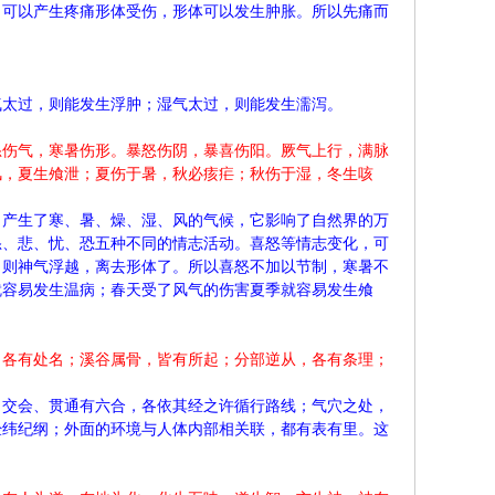
，可以产生疼痛形体受伤，形体可以发生肿胀。所以先痛而
气太过，则能发生浮肿；湿气太过，则能发生濡泻。
怒伤气，寒暑伤形。暴怒伤阴，暴喜伤阳。厥气上行，满脉
风，夏生飧泄；夏伤于暑，秋必痎疟；秋伤于湿，冬生咳
，产生了寒、暑、燥、湿、风的气候，它影响了自然界的万
怒、悲、忧、恐五种不同的情志活动。喜怒等情志变化，可
，则神气浮越，离去形体了。所以喜怒不加以节制，寒暑不
就容易发生温病；春天受了风气的伤害夏季就容易发生飧
，各有处名；溪谷属骨，皆有所起；分部逆从，各有条理；
，交会、贯通有六合，各依其经之许循行路线；气穴之处，
经纬纪纲；外面的环境与人体内部相关联，都有表有里。这