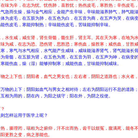
，在味为辛，在志为忧。忧伤肺，喜胜忧；热伤皮毛，寒胜热；辛伤皮毛
天气急而生燥，燥与金气相应，金能产生辛味，辛味能滋养肺气，肺气能
人体为皮毛，在五脏为肺，在五色为白，在五音为商，在五声为哭，在病
热能伤皮毛，寒能抑制热；辛味能伤皮毛，苦味能抑制辛味。
水，水生咸，咸生肾，肾生骨髓，髓生肝，肾主耳。其在天为寒，在地为
在味为咸，在志为恐。恐伤肾，思胜恐；寒伤血，燥胜寒；咸伤血，甘胜
生寒，寒气与水气相应，水气能产生咸味，咸味能滋养肾气，肾气能滋长
体为骨髓，在五脏为肾，在五色为黑，在五音为羽，在五声为呻，在病变
；寒能伤血，燥（湿）能够抑制寒；咸能伤血，甘味能抑制咸味。
万物之上下也；阴阳者，血气之男女也；左右者，阴阳之道路也；水火者
。
在万物的上下；阴阳如血气与男女之相对待；左右为阴阳运行不息的道路
是互相为用的，阴在内，为阳之镇守；阳在外，为阴之役使。
何？
法则怎样运用于医学上呢？
身热，腠理闭，喘粗为之俯仰，汗不出而热，齿干以烦冤，腹满死，能冬
阴阳更胜之变，病之形能也。