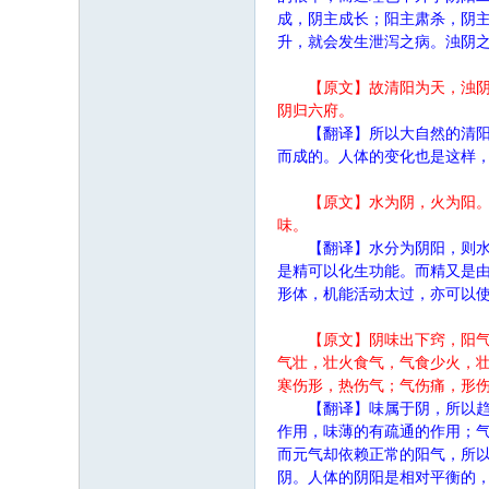
成，阴主成长；阳主肃杀，阴
升，就会发生泄泻之病。浊阴
【原文】故清阳为天，浊
阴归六府。
【翻译】所以大自然的清
而成的。人体的变化也是这样
【原文】水为阴，火为阳
味。
【翻译】水分为阴阳，则
是精可以化生功能。而精又是
形体，机能活动太过，亦可以
【原文】阴味出下窍，阳
气壮，壮火食气，气食少火，
寒伤形，热伤气；气伤痛，形
【翻译】味属于阴，所以
作用，味薄的有疏通的作用；
而元气却依赖正常的阳气，所
阴。人体的阴阳是相对平衡的