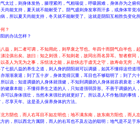
阳气太过，则身体发热，腠理紧闭，气粗喘促，呼吸困难，身体亦为之俯
冬天尚能支持，夏天就不能耐受了。阴气盛则身发寒而汗多，或身体常觉
的病，所以夏天尚能支持，冬天就不能耐受了。这就是阴阳互相胜负变化
奈何？
阴阳的办法怎样？
损八益，则二者可调，不知用此，则早衰之节也。年四十而阴气自半也，
，涕泣俱出矣。故曰：知之则强，不知则老，故同出而名异耳。智者察同
是以圣人为无为之事，乐恬淡之能，从欲快志于虚无之守，故寿命无穷，
得了七损八益的养生之道，则人身的阴阳就可以调摄，如其不懂得这些道
，亦渐渐衰退；到了五十岁，身体觉得沉重，耳目也不够聪明了；到了六
。所以说：知道调摄的人身体就强健，不知到调摄的人身体就容易衰老；
有的健康本能；不懂得养生之道的人，只知道强弱异形。不善于调摄的人
，亦可以身体强壮，当然本来强壮的就更好了。所以圣人不作勉强的事情
穷，尽享天年。这是圣人保养身体的方法。
西北方阴也，而人右耳目不如左明也；地不满东南，故东南方阳也，而人
北方的，所以西北方属阴，而人的右耳也不及左边的聪明；地气是不足于