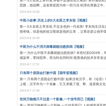
第一:5大名医之朱丹溪,孝敬不是做给别人看的! 朱丹溪
思路，他说啊，这老师是因为有一些污浊 积滞在胃肠之中。因为
2015-8-8 10:58
中医小故事:历史上的5大名医之李东垣【视频】
第一:5大名医之李东垣,不近女色的一代名医! 李东垣生
很有钱，但是他的祖父呢就是他的父亲 ，父辈还是让他学儒。就
2015-8-8 10:49
中医为什么不消灭病毒就能治愈疾病【视频】
第一:为什么中医不杀菌就能治愈疾病? 本世纪初2003年
感染率，零转院率。而当时在同时间 呢香港的技术非常发达，
2015-8-7 17:51
只有两个原因会打败中国【国学堂视频】
第一:只有两个原因会打败中国! 如果没有汉字，有《论
上呢，汉字作为一个表象，它又承载了儒、释、道原典文化的内
2015-8-7 17:39
世间万物都只不过是一个影像,一个信号而已【视频】
第一:世间万物都是一个影响,一个信号而已! 人的感觉器