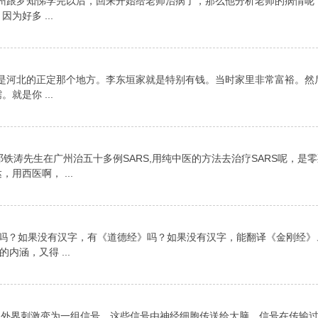
在杭州跟罗知悌学完以后，回来开始给老师治病了，那么他分析老师的病情
好多 ...
活在是河北的正定那个地方。李东垣家就是特别有钱。当时家里非常富裕。
是你 ...
，邓铁涛先生在广州治五十多例SARS,用纯中医的方法去治疗SARS呢，是
用西医啊， ...
语》吗？如果没有汉字，有《道德经》吗？如果没有汉字，能翻译《金刚经
涵，又得 ...
官把外界刺激变为一组信号，这些信号由神经细胞传送给大脑，信号在传输