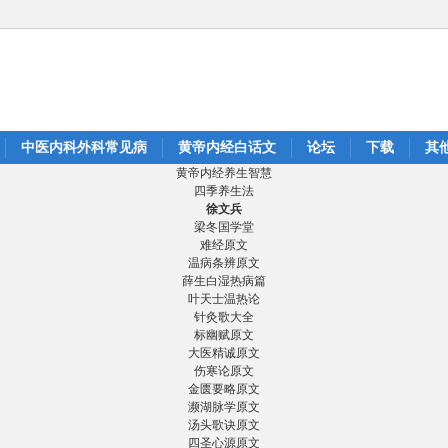
中医内科外科常见病
黄帝内经白话文
论坛
下载
其
黄帝内经养生智慧
四季养生法
徐文兵
梁冬国学堂
难经原文
温病条辨原文
薛生白湿热病篇
叶天士温热论
针灸歌大全
标幽赋原文
大医精诚原文
伤寒论原文
金匮要略原文
濒湖脉学原文
汤头歌诀原文
四圣心源原文