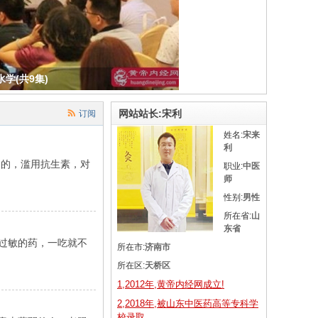
学(共9集)
网站站长:宋利
订阅
姓名:
宋来
利
道的，滥用抗生素，对
职业:
中医
师
性别:
男性
所在省:
山
东省
抗过敏的药，一吃就不
所在市:
济南市
所在区:
天桥区
1,2012年,黄帝内经网成立!
2,2018年,被山东中医药高等专科学
校录取