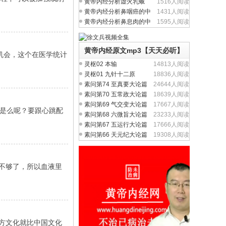
（慢性咽炎）中医养生
黄帝内经分析虚火乳蛾
1516人阅读
（慢性扁桃体炎）中医
黄帝内经分析鼻咽癌的中
1431人阅读
医养生治疗与食疗
黄帝内经分析鼻息肉的中
1595人阅读
医养生治疗与食疗
黄帝内经原文mp3【天天必听】
机会，这个在医学统计
灵枢02 本输
14813人阅读
灵枢01 九针十二原
18836人阅读
素问第74 至真要大论篇
24644人阅读
素问第70 五常政大论篇
18639人阅读
素问第69 气交变大论篇
17667人阅读
是么呢？要跟心跳配
素问第68 六微旨大论篇
23233人阅读
素问第67 五运行大论篇
17666人阅读
素问第66 天元纪大论篇
19308人阅读
量不够了，所以血液里
西方文化就比中国文化