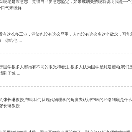
，戒烟呢老是靠意志，觉得自己要意志坚定，如果戒烟失败呢就说明我是一
气来缓解 ...
古代它没有这么多工业，污染也没有这么严重，人也没有这么多这个欲念，可
给他 ...
对于国学很多人都抱有不同的眼光和看法,很多人认为国学是封建糟粕,我们
了独 ...
家,张长琳教授,帮助我们从现代物理学的角度去认识中医的经络到底是什
琳教授 ...