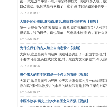
第一:戒烟这个事情不能只靠坚持和毅力! 现在很多人呢
自己较劲。吸到就是有依赖了，这个 身体的痰很需要再歇一口
2015-8-9 19:47
大部分的心脏病,脑溢血,痛风,癌症都和痰有关【视频】
第一:大部分的心脏病,脑溢血,痛风,癌症都和痰有关! 
很简单，过的日子。病也简单，气也就比较清 透，有什么病，你
2015-8-9 19:41
为什么我们的古人禁止自由恋爱?【视频】
大家好,这里是黄帝内经网,现在社会兴起了一股国学热潮,
子要学习美国,英国式的文化,对于东西方文化的差异,今天我找到
2015-8-9 18:06
每个伟大的哲学家都是一个伟大的青蛙【视频】
大家好,这里是黄帝内经网,今天和大家分享的是一位物理学
存在吗?张长琳教授讲的非常的幽默和有趣,找到了梁冬对话张长
2015-8-8 20:17
中医小故事:历史上的5大名医之朱丹溪【视频】