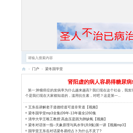
›
门户
›
梁冬国学堂
黄
肾阳虚的病人容易得糖尿病
帝
第一:肿瘤癌症的发病率为什么越来越高? 我们现在这个社会，我
内
个是我们现在大家都知道的，滥用抗生素，对吧？这是第一...
经
王东岳讲解老子道德经道可道非常道【视频】
梁冬国学堂mp3全集(09年-13年最全)260集
清华大学王唯工教授:高血压是因为肺缺氧【视频】
梁冬对话张一指--天象原理与风水学(共9集)第一讲【视频mp3】
国学堂王东岳对话梁冬易经占卜为什么不灵了?