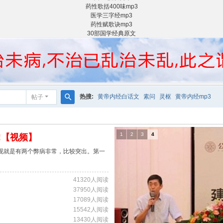
药性歌括400味mp3
医学三字经mp3
药性赋歌诀mp3
30部国学经典原文
热搜:
黄帝内经白话文
素问
灵枢
黄帝内经mp3
帖子
搜
索
1
2
3
4
!【视频】
发现就是有两个弊病非常，比较突出。第一
41320人阅读
37950人阅读
17089人阅读
15542人阅读
13430人阅读