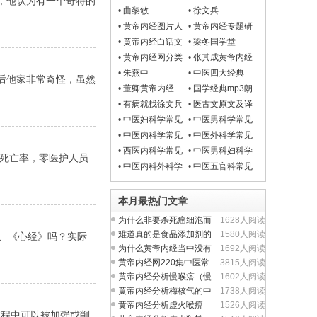
呢，他认为有一个奇特的
生法
•
曲黎敏
•
徐文兵
•
黄帝内经图片人
•
黄帝内经专题研
物
究
•
黄帝内经白话文
•
梁冬国学堂
•
黄帝内经网分类
•
张其成黄帝内经
目录导航
讲座
•
朱燕中
•
中医四大经典
然后他家非常奇怪，虽然
mp3朗读
•
董卿黄帝内经
•
国学经典mp3朗
读
•
有病就找徐文兵
•
医古文原文及译
文翻译
•
中医妇科学常见
•
中医男科学常见
病
病
•
中医内科学常见
•
中医外科学常见
病
病
•
西医内科学常见
•
中医男科妇科学
零死亡率，零医护人员
病
常见疾病
•
中医内科外科学
•
中医五官科常见
常见疾病
病
本月最热门文章
为什么非要杀死癌细泡而
1628人阅读
不从提升人体正气入
难道真的是食品添加剂的
1580人阅读
》、《心经》吗？实际
问题吗？
为什么黄帝内经当中没有
1692人阅读
完整的方剂学内容？
黄帝内经网220集中医常
3815人阅读
见病视频全集
黄帝内经分析慢喉瘩（慢
1602人阅读
性喉炎）的中医养生
黄帝内经分析梅核气的中
1738人阅读
医养生治疗与食疗
黄帝内经分析虚火喉痹
1526人阅读
过程中可以被加强或削