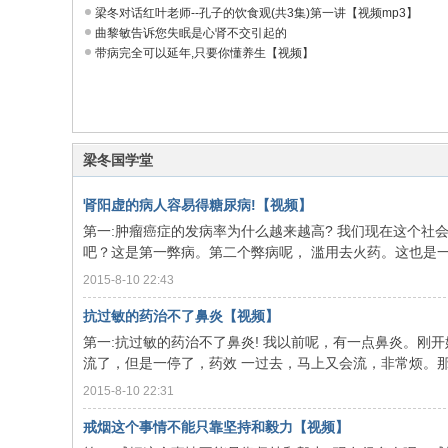
梁冬对话红叶老师--孔子的饮食观(共3集)第一讲【视频mp3】
曲黎敏告诉您失眠是心肾不交引起的
带病完全可以延年,只要你懂养生【视频】
梁冬国学堂
肾阳虚的病人容易得糖尿病!【视频】
第一:肿瘤癌症的发病率为什么越来越高? 我们现在这个
吧？这是第一弊病。第二个弊病呢， 滥用去火药。这也是一个
2015-8-10 22:43
抗过敏的药治不了鼻炎【视频】
第一:抗过敏的药治不了鼻炎! 我以前呢，有一点鼻炎。
流了，但是一停了，药效 一过去，马上又会流，非常烦。那么
2015-8-10 22:31
戒烟这个事情不能只靠坚持和毅力【视频】