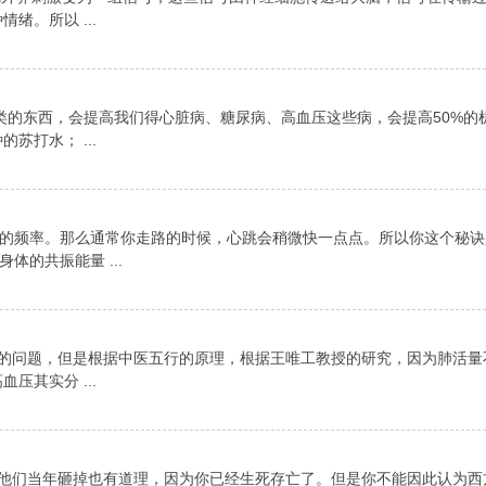
绪。所以 ...
类的东西，会提高我们得心脏病、糖尿病、高血压这些病，会提高50%的
苏打水； ...
的频率。那么通常你走路的时候，心跳会稍微快一点点。所以你这个秘诀
的共振能量 ...
心脏的问题，但是根据中医五行的原理，根据王唯工教授的研究，因为肺活
压其实分 ...
理，他们当年砸掉也有道理，因为你已经生死存亡了。但是你不能因此认为