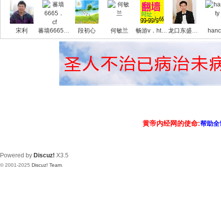
宋利
蕃墙6665．cf
段初心
何敏兰
畅游v．ht/88k88
龙口东盛铝业孙
hanc
黄帝内经网的使命:
帮助全
Powered by
Discuz!
X3.5
© 2001-2025
Discuz! Team
.