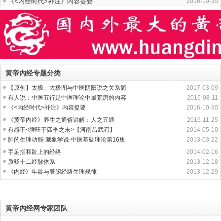
《<内经时代>补注》内容提要
2016-10-30
黄帝内经专题分类
【原创】太极、太极图与中医阴阳说之关系简
2017-03-09
有人说：中医五行是中医理论中最荒唐的内容
2016-08-11
《<内经时代>补注》内容提要
2016-10-30
《黄帝内经》养生之通俗讲解：人之五通
2016-11-25
有感于<脾旺于四季之末>【河南吕武召】
2014-05-10
肺的生理功能-藏象学说-中医基础理论第16集
2013-03-22
手足指和趾上的经络
2014-02-16
质疑十二经脉体系
2013-12-18
《内经》年龄与脏腑经络生理规律
2013-12-29
黄帝内经网专家团队