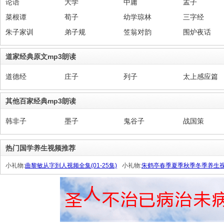
论语
大学
中庸
孟子
菜根谭
荀子
幼学琼林
三字经
朱子家训
弟子规
笠翁对韵
围炉夜话
道家经典原文mp3朗读
道德经
庄子
列子
太上感应篇
其他百家经典mp3朗读
韩非子
墨子
鬼谷子
战国策
热门国学养生视频推荐
小礼物:
曲黎敏从字到人视频全集(01-25集)
小礼物:
朱鹤亭春季夏季秋季冬季养生