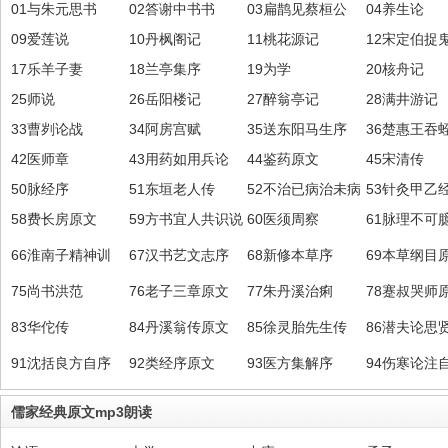
01与朱元思书
02答谢中书书
03扁鹊见蔡桓公
04养生论
09爱莲说
10丹枫阁记
11桃花源记
12宋定伯捉
17乐羊子妻
18兰亭集序
19为学
20核舟记
25师说
26岳阳楼记
27醉翁亭记
28满井游记
33曹刿论战
34阿房宫赋
35送东阳马生序
36楚惠王吞
42医师章
43用药如用兵论
44鉴药原文
45宋清传
50脉经序
51东垣老人传
52不治已病治未病
53针灸甲乙
58费长房原文
59方书宜人共识说
60医须周察
61脉理不可
66淮南子精神训
67汉书艺文志序
68新修本草序
69本草纲目
75尚书洪范
76老子三章原文
77朱丹溪治痢
78蹇叔哭师
83华佗传
84丹溪翁传原文
85徐灵胎先生传
86潜夫论思
91沈括良方自序
92类经序原文
93医方集解序
94伤寒论注
儒家经典原文mp3朗读