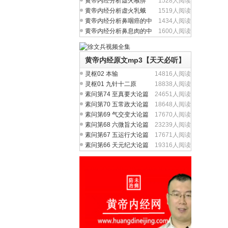
黄帝内经分析虚火喉痹
1528人阅读
（慢性咽炎）中医养生
黄帝内经分析虚火乳蛾
1519人阅读
（慢性扁桃体炎）中医
黄帝内经分析鼻咽癌的中
1434人阅读
医养生治疗与食疗
黄帝内经分析鼻息肉的中
1600人阅读
医养生治疗与食疗
黄帝内经原文mp3【天天必听】
灵枢02 本输
14816人阅读
灵枢01 九针十二原
18838人阅读
素问第74 至真要大论篇
24651人阅读
素问第70 五常政大论篇
18648人阅读
素问第69 气交变大论篇
17670人阅读
素问第68 六微旨大论篇
23239人阅读
素问第67 五运行大论篇
17671人阅读
素问第66 天元纪大论篇
19316人阅读