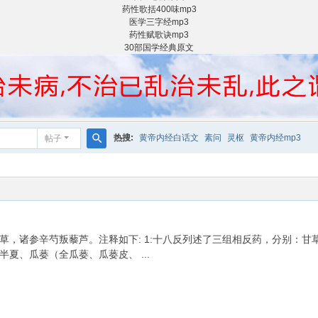
药性歌括400味mp3
医学三字经mp3
药性赋歌诀mp3
30部国学经典原文
热搜:
黄帝内经白话文
素问
灵枢
黄帝内经mp3
帖子
搜
索
，诸参辛芍叛藜芦。注释如下: 1:十八反列述了三组相反药，分别：甘
夏、瓜蒌（全瓜蒌、瓜蒌皮、 ...