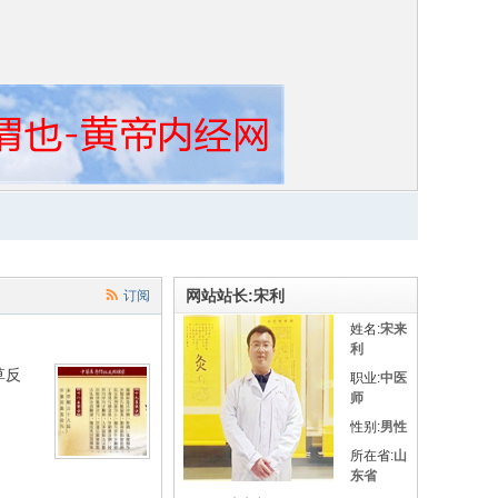
网站站长:宋利
订阅
姓名:
宋来
利
草反
职业:
中医
师
性别:
男性
所在省:
山
东省