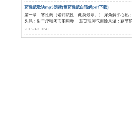
药性赋歌诀mp3朗读(带药性赋白话解pdf下载)
第一章 寒性药（诸药赋性，此类最寒。） 犀角解乎心热
头风；射干疗咽闭而消痈毒； 薏苡理脚气而除风湿；藕节消瘀
2016-3-3 10:41