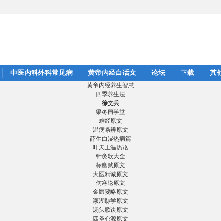
中医内科外科常见病
黄帝内经白话文
论坛
下载
其
黄帝内经养生智慧
四季养生法
徐文兵
梁冬国学堂
难经原文
温病条辨原文
薛生白湿热病篇
叶天士温热论
针灸歌大全
标幽赋原文
大医精诚原文
伤寒论原文
金匮要略原文
濒湖脉学原文
汤头歌诀原文
四圣心源原文