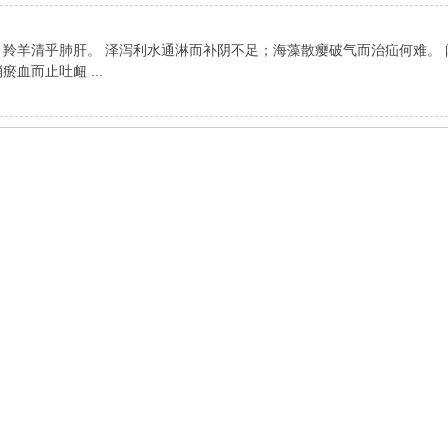
；羚羊清乎肺肝。 泽泻利水通淋而补阴不足；海藻散瘿破气而治疝何难。
血而止吐衄 ...