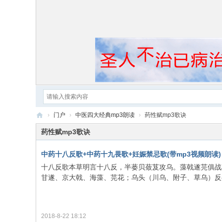
›
门户
›
中医四大经典mp3朗读
›
药性赋mp3歌诀
黄
药性赋mp3歌诀
帝
中药十八反歌+中药十九畏歌+妊娠禁忌歌(带mp3视频朗读)
内
十八反歌本草明言十八反，半蒌贝蔹芨攻乌。藻戟遂芫俱战草
经
甘遂、京大戟、海藻、芫花；乌头（川乌、附子、草乌）反半
2018-8-22 18:12