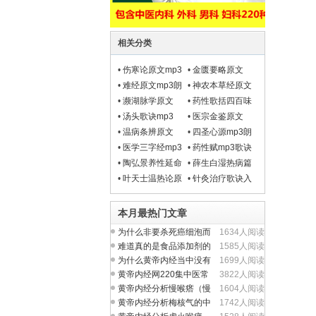
相关分类
•
伤寒论原文mp3
•
金匮要略原文
朗读
mp3朗读
•
难经原文mp3朗
•
神农本草经原文
读
mp3朗读
•
濒湖脉学原文
•
药性歌括四百味
mp3
mp3
•
汤头歌诀mp3
•
医宗金鉴原文
mp3朗读
•
温病条辨原文
•
四圣心源mp3朗
mp3
读
•
医学三字经mp3
•
药性赋mp3歌诀
全文朗读
•
陶弘景养性延命
•
薛生白湿热病篇
录原文白话文
原文mp3
•
叶天士温热论原
•
针灸治疗歌诀入
文及译文mp3
门汇总大全
本月最热门文章
为什么非要杀死癌细泡而
1634人阅读
不从提升人体正气入
难道真的是食品添加剂的
1585人阅读
问题吗？
为什么黄帝内经当中没有
1699人阅读
完整的方剂学内容？
黄帝内经网220集中医常
3822人阅读
见病视频全集
黄帝内经分析慢喉瘩（慢
1604人阅读
性喉炎）的中医养生
黄帝内经分析梅核气的中
1742人阅读
医养生治疗与食疗