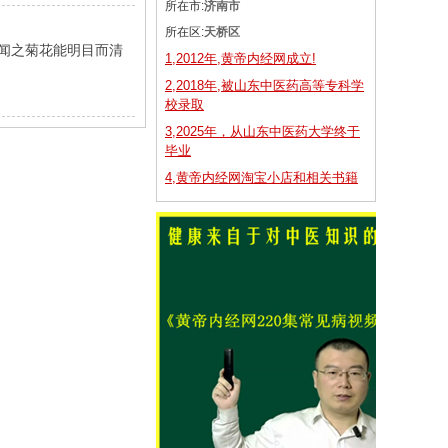
所在市:
济南市
所在区:
天桥区
 闻之菊花能明目而清
1,2012年,黄帝内经网成立!
2,2018年,被山东中医药高等专科学
校录取
3,2025年，从山东中医药大学终于
毕业
4,黄帝内经网淘宝小店和相关书籍