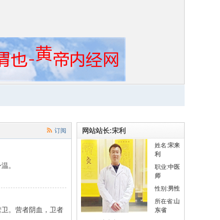
网站站长:宋利
订阅
姓名:
宋来
利
身温。
职业:
中医
师
性别:
男性
所在省:
山
营卫。营者阴血，卫者
东省