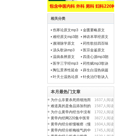
相关分类
•
伤寒论原文mp3
•
金匮要略原文
朗读
mp3朗读
•
难经原文mp3朗
•
神农本草经原文
读
mp3朗读
•
濒湖脉学原文
•
药性歌括四百味
mp3
mp3
•
汤头歌诀mp3
•
医宗金鉴原文
mp3朗读
•
温病条辨原文
•
四圣心源mp3朗
mp3
读
•
医学三字经mp3
•
药性赋mp3歌诀
全文朗读
•
陶弘景养性延命
•
薛生白湿热病篇
录原文白话文
原文mp3
•
叶天士温热论原
•
针灸治疗歌诀入
文及译文mp3
门汇总大全
本月最热门文章
为什么非要杀死癌细泡而
1637人阅读
不从提升人体正气入
难道真的是食品添加剂的
1587人阅读
问题吗？
为什么黄帝内经当中没有
1702人阅读
完整的方剂学内容？
黄帝内经网220集中医常
3827人阅读
见病视频全集
黄帝内经分析慢喉瘩（慢
1604人阅读
性喉炎）的中医养生
黄帝内经分析梅核气的中
1745人阅读
医养生治疗与食疗