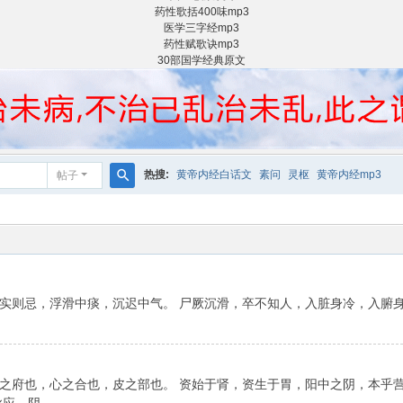
药性歌括400味mp3
医学三字经mp3
药性赋歌诀mp3
30部国学经典原文
热搜:
黄帝内经白话文
素问
灵枢
黄帝内经mp3
帖子
搜
索
实则忌，浮滑中痰，沉迟中气。 尸厥沉滑，卒不知人，入脏身冷，入腑
之府也，心之合也，皮之部也。 资始于肾，资生于胃，阳中之阴，本乎