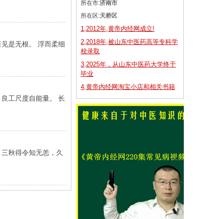
所在市:
济南市
所在区:
天桥区
1,2012年,黄帝内经网成立!
2,2018年,被山东中医药高等专科学
见是无根。 浮而柔细
校录取
3,2025年，从山东中医药大学终于
毕业
4,黄帝内经网淘宝小店和相关书籍
良工尺度自能量。 长
。三秋得令知无恙，久