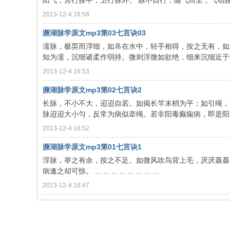
阳气，营行脉中，卫行脉外。 脉不自行，随气而至，气动脉应，
2013-12-4 16:58
濒湖脉学原文mp3第03七言诀03
濡脉，极耎而浮细，如帛在水中，轻手相得，按之无有，如
知为濡，沉细诸柔作弱持。微则浮微如欲绝，细来沉细近于微。
2013-12-4 16:53
濒湖脉学原文mp3第02七言诀2
长脉，不小不大，迢迢自若。如揭长竿末梢为平；如引绳，
脉迢迢大小匀，反常为病似牵绳。若非阳毒癫痫病，即是阳明热势
2013-12-4 16:52
濒湖脉学原文mp3第01七言诀1
浮脉，举之有余，按之不足。如微风吹鸟背上毛，厌厌聂聂
病逢之却可惊。 ... ... ... ... ... ... ... ...
2013-12-4 16:47