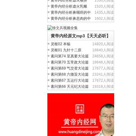
黄帝内经分析虚火喉痹
1530人阅读
（慢性咽炎）中医养生
黄帝内经分析虚火乳蛾
1520人阅读
（慢性扁桃体炎）中医
黄帝内经分析鼻咽癌的中
1435人阅读
医养生治疗与食疗
黄帝内经分析鼻息肉的中
1602人阅读
医养生治疗与食疗
黄帝内经原文mp3【天天必听】
灵枢02 本输
14820人阅读
灵枢01 九针十二原
18840人阅读
素问第74 至真要大论篇
24658人阅读
素问第70 五常政大论篇
18648人阅读
素问第69 气交变大论篇
17677人阅读
素问第68 六微旨大论篇
23241人阅读
素问第67 五运行大论篇
17672人阅读
素问第66 天元纪大论篇
19318人阅读