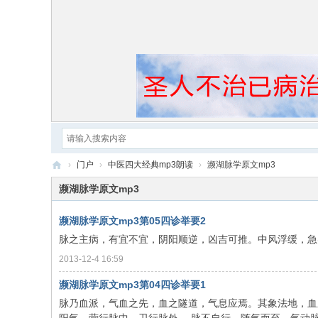
›
门户
›
中医四大经典mp3朗读
›
濒湖脉学原文mp3
黄
濒湖脉学原文mp3
帝
濒湖脉学原文mp3第05四诊举要2
内
脉之主病，有宜不宜，阴阳顺逆，凶吉可推。中风浮缓，急
经
2013-12-4 16:59
濒湖脉学原文mp3第04四诊举要1
脉乃血派，气血之先，血之隧道，气息应焉。其象法地，血