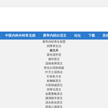
中医内科外科常见病
黄帝内经白话文
论坛
下载
其
黄帝内经养生智慧
四季养生法
徐文兵
梁冬国学堂
难经原文
温病条辨原文
薛生白湿热病篇
叶天士温热论
针灸歌大全
标幽赋原文
大医精诚原文
伤寒论原文
金匮要略原文
濒湖脉学原文
汤头歌诀原文
四圣心源原文