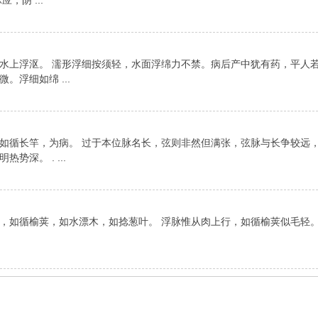
阴 ...
水上浮沤。 濡形浮细按须轻，水面浮绵力不禁。病后产中犹有药，平人若
浮细如绵 ...
如循长竿，为病。 过于本位脉名长，弦则非然但满张，弦脉与长争较远，
深。 . ...
，如循榆荚，如水漂木，如捻葱叶。 浮脉惟从肉上行，如循榆荚似毛轻