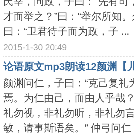
氏宰，问政，子曰：“先有司
才而举之？”曰：“举尔所知。
曰：“卫君待子而为政，子 ...
2015-1-30 20:49
论语原文mp3朗读12颜渊【
颜渊问仁，子曰：“克己复礼
焉。为仁由己，而由人乎哉？”
礼勿视，非礼勿听，非礼勿言
敏，请事斯语矣。” 仲弓问仁， 