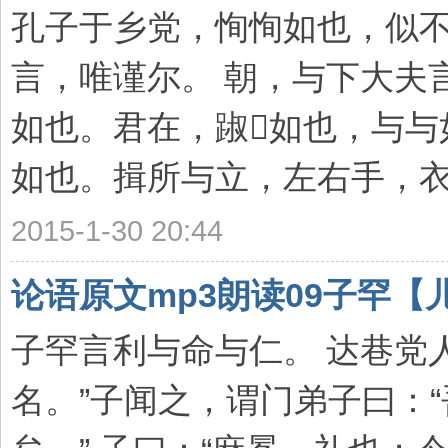
孔子于乡党，恂恂如也，似
言，唯谨尔。 朝，与下大夫
如也。君在，踧如也，与与
如也。揖所与立，左右手，衣前
2015-1-30 20:44
论语原文mp3朗读09子罕【
子罕言利与命与仁。 达巷党
名。”子闻之，谓门弟子曰：