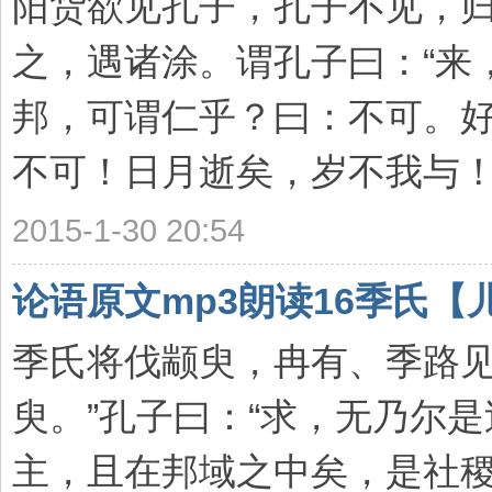
阳货欲见孔子，孔子不见，
之，遇诸涂。谓孔子曰：“来
邦，可谓仁乎？曰：不可。
不可！日月逝矣，岁不我与！”孔
2015-1-30 20:54
论语原文mp3朗读16季氏【
季氏将伐颛臾，冉有、季路见
臾。”孔子曰：“求，无乃尔
主，且在邦域之中矣，是社稷