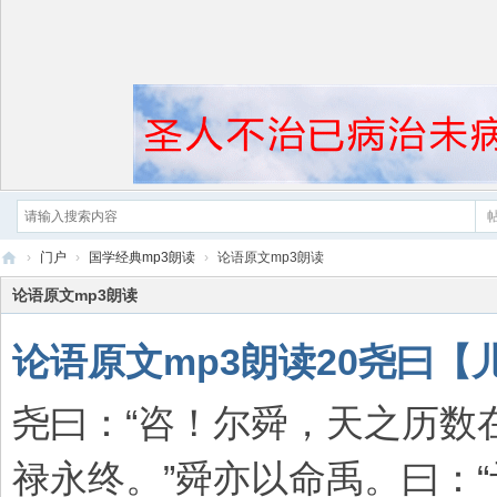
›
门户
›
国学经典mp3朗读
›
论语原文mp3朗读
黄
论语原文mp3朗读
帝
论语原文mp3朗读20尧曰【
内
经
尧曰：“咨！尔舜，天之历数
禄永终。”舜亦以命禹。曰：