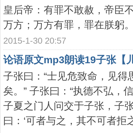
皇后帝：有罪不敢赦，帝臣
万方；万方有罪，罪在朕躬。”周
2015-1-30 20:57
论语原文mp3朗读19子张【
子张曰：“士见危致命，见得
矣。” 子张曰：“执德不弘，
子夏之门人问交于子张，子张
曰：‘可者与之，其不可者拒之 .