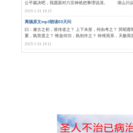
公平裁决吧，我愿面对六宗神祇把事理说清。 请山川众神都
2015-1-31 19:13
离骚原文mp3朗读03天问
曰：遂古之初，谁传道之？ 上下未形，何由考之？ 冥昭瞢
重，孰营度之？ 惟兹何功，孰初作之？ 斡维焉系，天极焉加？ 
2015-1-31 19:11