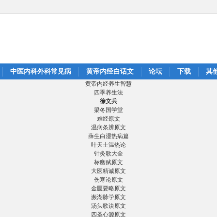
中医内科外科常见病
黄帝内经白话文
论坛
下载
其
黄帝内经养生智慧
四季养生法
徐文兵
梁冬国学堂
难经原文
温病条辨原文
薛生白湿热病篇
叶天士温热论
针灸歌大全
标幽赋原文
大医精诚原文
伤寒论原文
金匮要略原文
濒湖脉学原文
汤头歌诀原文
四圣心源原文