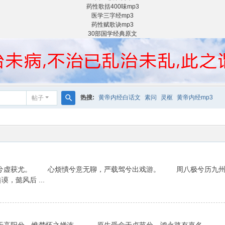
药性歌括400味mp3
医学三字经mp3
药性赋歌诀mp3
30部国学经典原文
热搜:
黄帝内经白话文
素问
灵枢
黄帝内经mp3
帖子
搜
索
虚获尤。 心烦憒兮意无聊，严载驾兮出戏游。 周八极兮历九州
懿风后 ...