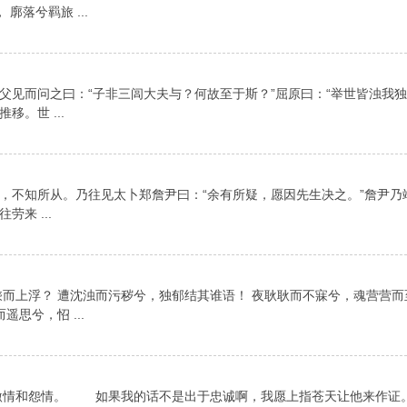
落兮羁旅 ...
父见而问之曰：“子非三闾大夫与？何故至于斯？”屈原曰：“举世皆浊我
。世 ...
，不知所从。乃往见太卜郑詹尹曰：“余有所疑，愿因先生决之。”詹尹乃
来 ...
而上浮？ 遭沈浊而污秽兮，独郁结其谁语！ 夜耿耿而不寐兮，魂营营而
思兮，怊 ...
激情和怨情。 如果我的话不是出于忠诚啊，我愿上指苍天让他来作