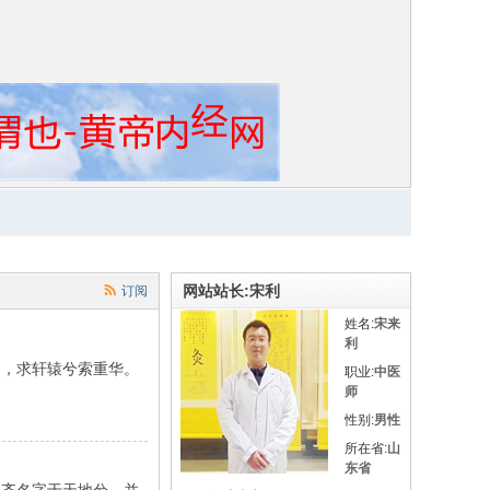
网站站长:宋利
订阅
姓名:
宋来
利
，求轩辕兮索重华。
职业:
中医
师
性别:
男性
所在省:
山
东省