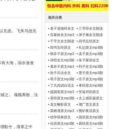
相关分类
•
老子道德经全文
•
三字经全文朗读
以充虚。 飞朱鸟使先
朗读mp3
mp3
•
百家姓全文mp3
•
弟子规全文朗读
朗读
mp3
•
千字文全文朗读
•
四书五经原文
mp3
mp3朗读之【大学
•
四书五经原文
•
礼记原文mp3朗
原文mp3朗读】
mp3朗读之【中庸
读
•
韩非子原文mp3
•
孟子原文mp3朗
原文mp3朗读】
朗读
读
•
诗经全文mp3朗
•
朱子家训全文
东有大海，溺水浟浟
读
mp3朗读
•
鬼谷子原文mp3
•
列子全文mp3朗
朗读
读
•
孙子兵法全文
•
墨子原文mp3朗
mp3朗读
读
•
荀子原文mp3朗
•
庄子原文mp3朗
读
读
•
了凡四训白话文
•
孝经原文mp3朗
原文mp3朗读
读
•
战国策原文mp3
•
笠翁对韵原文
辅之。 魂魄离散，汝
朗读
mp3朗读
•
茶经原文mp3朗
•
太上感应篇原文
读
mp3朗读
•
龙文鞭影原文
•
增广贤文原文
mp3朗读
mp3朗读
•
菜根谭原文mp3
•
围炉夜话原文
朗读
mp3朗读
•
幼学琼林原文
•
国语原文mp3朗
mp3朗读
读
•
论语原文mp3朗
•
易经原文mp3朗
悽增欷兮，薄寒之中
读
读