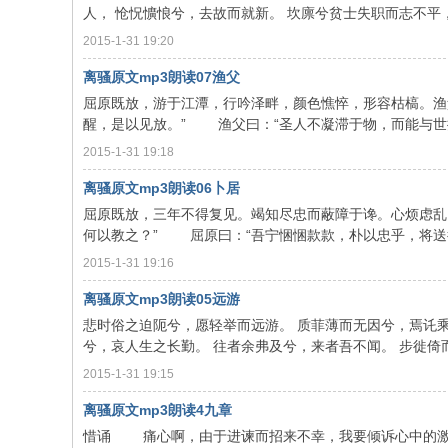
人， 怆怳懭悢兮，去故而就新。 坎廪兮贫士失职而志不平， 廓
2015-1-31 19:20
离骚原文mp3朗读07渔父
屈原既放，游于江潭，行吟泽畔，颜色憔悴，形容枯槁。渔
醒，是以见放。” 渔父曰：“圣人不凝滞于物，而能与世推移
2015-1-31 19:18
离骚原文mp3朗读06卜居
屈原既放，三年不得复见。竭知尽忠而蔽障于谗。心烦虑乱
何以教之？” 屈原曰：“吾宁悃悃款款，朴以忠乎，将送往劳
2015-1-31 19:16
离骚原文mp3朗读05远游
悲时俗之迫阨兮，愿轻举而远游。 质菲薄而无因兮，焉讬乘
兮，哀人生之长勤。 往者余弗及兮，来者吾不闻。 步徙倚而遥
2015-1-31 19:15
离骚原文mp3朗读4九章
惜诵 痛心啊，由于进谏而招来不幸，我要倾诉心中的