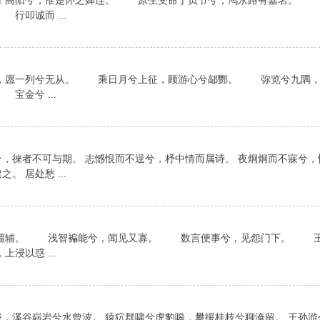
高阳兮，惟楚怀之婵连。 原生受命于贞节兮，鸿永路有嘉名。 
叩诚而 ...
，愿一列兮无从。 乘日月兮上征，顾游心兮鄗酆。 弥览兮九隅
金兮 ...
，徠者不可与期。 志憾恨而不逞兮，杼中情而属诗。 夜炯炯而不寐兮，
 居处愁 ...
彊辅。 浅智褊能兮，闻见又寡。 数言便事兮，见怨门下。 王
以惑 ...
峨，溪谷崭岩兮水曾波。 猿狖群啸兮虎豹嗥，攀援桂枝兮聊淹留。 王孙