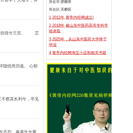
齐名字于天地兮，并
所在市:
济南市
所在区:
天桥区
1,2012年,黄帝内经网成立!
2,2018年,被山东中医药高等专科学
校录取
，彷徨兮兰宫。 芷
3,2025年，从山东中医药大学终于
毕业
4,黄帝内经网淘宝小店和相关书籍
怀隐忧而历兹。 心郁
不察其长利兮，卒见
游兮不归，春草生兮萋