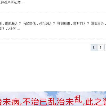
来听证做 ...
闇，谁能极之？ 冯翼惟像，何以识之？ 明明闇闇，惟时何为？ 阴阳三合
八柱何 ...
1
2