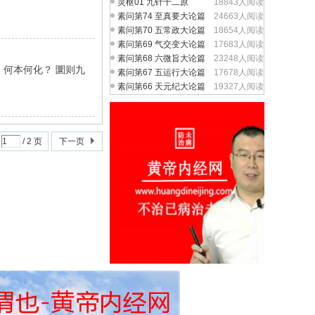
灵枢01 九针十二原
18843人阅读
素问第74 至真要大论篇
24663人阅读
素问第70 五常政大论篇
18654人阅读
素问第69 气交变大论篇
17683人阅读
素问第68 六微旨大论篇
23248人阅读
，何本何化？ 圜则九
素问第67 五运行大论篇
17678人阅读
素问第66 天元纪大论篇
19327人阅读
/ 2 页
下一页