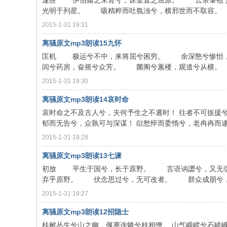
逢纷 伊伯庸之末胄兮，谅皇直之屈原。 云余肇祖于
光明于列星。 吸精粹而吐氛浊兮，横邪世而不取容。 行
2015-1-31 19:31
离骚原文mp3朗读15九怀
匡机 极运兮不中，来将屈兮困穷。 余深愍兮惨怛
闾兮药房，奋摇兮众芳。 菌阁兮蕙楼，观道兮从横。 宝
2015-1-31 19:30
离骚原文mp3朗读14哀时命
哀时命之不及古人兮，夫何予生之不遘时！ 往者不可扳援兮
郁而无告兮，众孰可与深谋！ 欿愁悴而委惰兮，老冉冉而逮之。
2015-1-31 19:28
离骚原文mp3朗读13七谏
初放 平生于国兮，长于原野。 言语讷譅兮，又无
弃乎原野。 伏念思过兮，无可改者。 群众成朋兮，上浸
2015-1-31 19:27
离骚原文mp3朗读12招隐士
桂树丛生兮山之幽，偃蹇连蜷兮枝相缭。 山气巄嵷兮石嵯