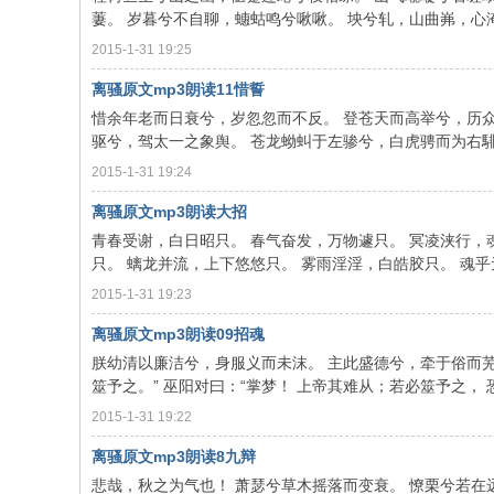
萋。 岁暮兮不自聊，蟪蛄鸣兮啾啾。 坱兮轧，山曲岪，心淹留
2015-1-31 19:25
离骚原文mp3朗读11惜誓
惜余年老而日衰兮，岁忽忽而不反。 登苍天而高举兮，历众
驱兮，驾太一之象舆。 苍龙蚴虯于左骖兮，白虎骋而为右騑。 
2015-1-31 19:24
离骚原文mp3朗读大招
青春受谢，白日昭只。 春气奋发，万物遽只。 冥凌浃行，
只。 螭龙并流，上下悠悠只。 雾雨淫淫，白皓胶只。 魂乎无东
2015-1-31 19:23
离骚原文mp3朗读09招魂
朕幼清以廉洁兮，身服义而未沫。 主此盛德兮，牵于俗而芜
筮予之。” 巫阳对曰：“掌梦！ 上帝其难从；若必筮予之， 恐后
2015-1-31 19:22
离骚原文mp3朗读8九辩
悲哉，秋之为气也！ 萧瑟兮草木摇落而变衰。 憭栗兮若在