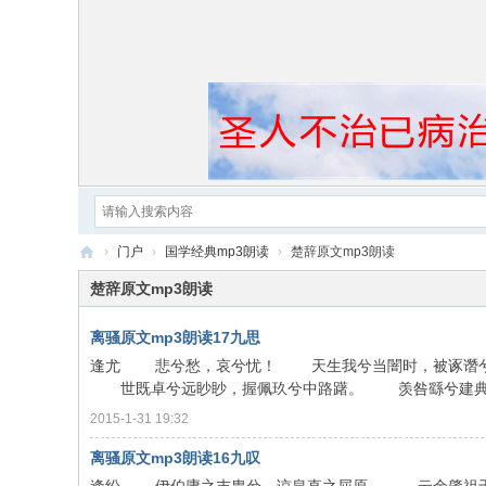
›
门户
›
国学经典mp3朗读
›
楚辞原文mp3朗读
黄
楚辞原文mp3朗读
帝
离骚原文mp3朗读17九思
内
逢尤 悲兮愁，哀兮忧！ 天生我兮当闇时，被诼谮兮
经
世既卓兮远眇眇，握佩玖兮中路躇。 羡咎繇兮建典谟，
2015-1-31 19:32
离骚原文mp3朗读16九叹