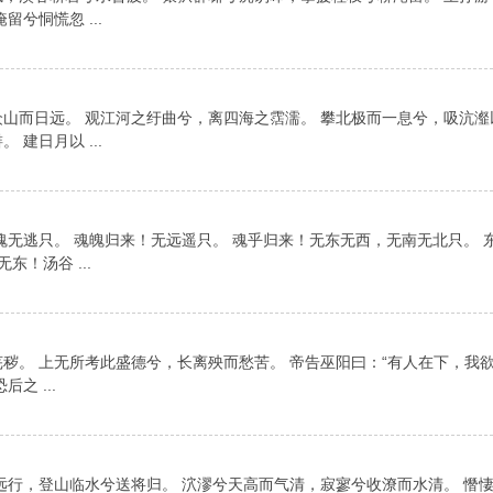
兮恫慌忽 ...
山而日远。 观江河之纡曲兮，离四海之霑濡。 攀北极而一息兮，吸沆瀣
建日月以 ...
魂无逃只。 魂魄归来！无远遥只。 魂乎归来！无东无西，无南无北只。 
！汤谷 ...
秽。 上无所考此盛德兮，长离殃而愁苦。 帝告巫阳曰：“有人在下，我欲
之 ...
远行，登山临水兮送将归。 泬漻兮天高而气清，寂寥兮收潦而水清。 憯