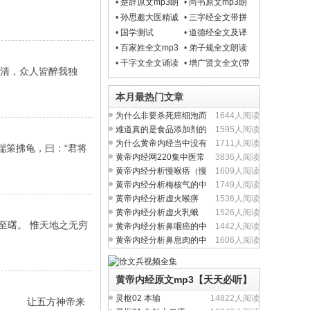
•
楚辞原文mp3朗
•
尚书原文mp3朗
读
读
•
孙思邈大医精诚
•
三字经全文带拼
原文朗读mp3
音解释【视频朗
•
国学测试
•
道德经全文及译
读】
文
•
百家姓全文mp3
•
弟子规全文朗读
朗读
(带拼音解释)
•
千字文全文诵读
•
增广贤文全文(带
独清，众人皆醉我独
(带拼音解释)mp3
白话文解释)mp3
视频动画片
视频朗读
本月最热门文章
为什么非要杀死癌细泡而
1644人阅读
不从提升人体正气入
难道真的是食品添加剂的
1595人阅读
问题吗？
为什么黄帝内经当中没有
1711人阅读
端策拂龟，曰：“君将
完整的方剂学内容？
黄帝内经网220集中医常
3836人阅读
见病视频全集
黄帝内经分析慢喉瘩（慢
1609人阅读
性喉炎）的中医养生
黄帝内经分析梅核气的中
1749人阅读
医养生治疗与食疗
黄帝内经分析虚火喉痹
1536人阅读
（慢性咽炎）中医养生
黄帝内经分析虚火乳蛾
1526人阅读
至曙。 惟天地之无穷
（慢性扁桃体炎）中医
黄帝内经分析鼻咽癌的中
1442人阅读
医养生治疗与食疗
黄帝内经分析鼻息肉的中
1606人阅读
医养生治疗与食疗
黄帝内经原文mp3【天天必听】
灵枢02 本输
14822人阅读
证。 让五方神帝来