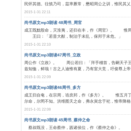
民怀其德。往慎乃司，茲率厥常，懋昭周公之训，惟民其乂。我
2015-1-31 22:11
尚书原文mp3朗读 48周书_周官
成王既黜殷命，灭淮夷，还归在丰，作《周官》。 惟周
王曰：「若昔大猷，制治于未乱，保邦于未危。」 曰：
2015-1-31 22:10
尚书原文mp3朗读47周书_立政
周公作《立政》。 周公若曰：「拜手稽首，告嗣天子王
兹知恤，鲜哉！古之人迪惟有夏，乃有室大竞，吁俊尊上帝迪，
2015-1-31 22:09
尚书原文mp3朗读46周书_多方
成王归自奄，在宗周，诰庶邦，作《多方》。 惟五月丁
尔命，尔罔不知。洪维图天之命，弗永寅念于祀，惟帝降格于夏
2015-1-31 22:08
尚书原文mp3朗读 45周书_蔡仲之命
蔡叔既没，王命蔡仲，践诸侯位，作《蔡仲之命》。 惟