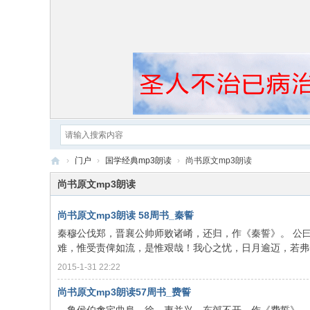
›
门户
›
国学经典mp3朗读
›
尚书原文mp3朗读
黄
尚书原文mp3朗读
帝
尚书原文mp3朗读 58周书_秦誓
内
秦穆公伐郑，晋襄公帅师败诸崤，还归，作《秦誓》。 公
经
难，惟受责俾如流，是惟艰哉！我心之忧，日月逾迈，若弗云来
2015-1-31 22:22
尚书原文mp3朗读57周书_费誓