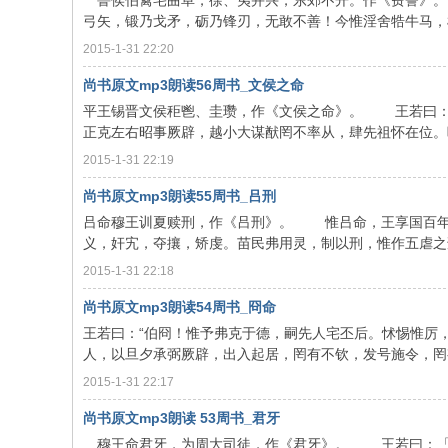
鲁侯伯禽宅曲阜，徐、夷并兴，东郊不开。作《费誓》。
弓矢，锻乃戈矛，砺乃锋刃，无敢不善！今惟淫舍牿牛马，杜乃
2015-1-31 22:20
尚书原文mp3朗读56周书_文侯之命
平王锡晋文侯秬鬯、圭瓒，作《文侯之命》。 王若曰：
正克左右昭事厥辟，越小大谋猷罔不率从，肆先祖怀在位。呜呼
2015-1-31 22:19
尚书原文mp3朗读55周书_吕刑
吕命穆王训夏赎刑，作《吕刑》。 惟吕命，王享国百年
义，奸宄，夺攘，矫虔。苗民弗用灵，制以刑，惟作五虐之刑曰
2015-1-31 22:18
尚书原文mp3朗读54周书_冏命
王若曰：“伯冏！惟予弗克于德，嗣先人宅丕后。怵惕惟厉
人，以旦夕承弼厥辟，出入起居，罔有不钦，发号施令，罔有不
2015-1-31 22:17
尚书原文mp3朗读 53周书_君牙
穆王命君牙，为周大司徒，作《君牙》。 王若曰：「呜