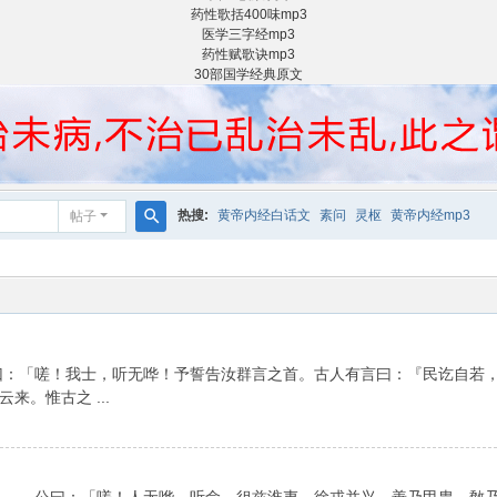
药性歌括400味mp3
医学三字经mp3
药性赋歌诀mp3
30部国学经典原文
热搜:
黄帝内经白话文
素问
灵枢
黄帝内经mp3
帖子
搜
索
曰：「嗟！我士，听无哗！予誓告汝群言之首。古人有言曰：『民讫自若
。惟古之 ...