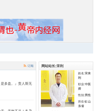
网站站长:宋利
订阅
姓名:
宋来
利
，是多盘。』责人斯无
职业:
中医
师
性别:
男性
所在省:
山
东省