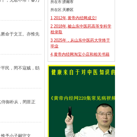
干，无敢不吊！备乃
所在市:
济南市
所在区:
天桥区
1,2012年,黄帝内经网成立!
2,2018年,被山东中医药高等专科学
校录取
集厥命于文王。亦惟先
3,2025年，从山东中医药大学终于
毕业
4,黄帝内经网淘宝小店和相关书籍
于平民，罔不寇贼，鸱
其侍御朴从，罔匪正
惟予小子嗣守文、