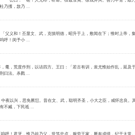
 公曰：「嗟！人无哗，听命。徂兹淮夷、徐戎并兴。善乃甲胄，敿乃
擭，敜乃 ...
「父义和！丕显文、武，克慎明德，昭升于上，敷闻在下；惟时上帝，
！闵予小 ...
，耄，荒度作刑，以诘四方。王曰：「若古有训，蚩尤惟始作乱，延及
法。杀戮 ...
，中夜以兴，思免厥愆。昔在文、武，聪明齐圣，小大之臣，咸怀忠良。
臧，下民祗 ...
呼！君牙，惟乃祖乃父，世笃忠贞，服劳王家，厥有成绩，纪于太常。