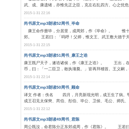
武、成、康遗绪，亦惟先正之臣，克左右乱四方。心之忧危，若
2015-1-31 22:16
尚书原文mp3朗读52周书_毕命
康王命作册毕，分居里，成周郊，作《毕命》。 惟十有
郊。 王若曰：「呜呼！父师，惟文王、武王敷大德于天下，
2015-1-31 22:15
尚书原文mp3朗读51周书_康王之诰
康王既尸天子，遂诰诸侯，作《康王之诰》。 王出，在
币，曰：「一二臣卫，敢执壤奠。」皆再拜稽首。王义嗣，德答
2015-1-31 22:14
尚书原文mp3朗读50周书_顾命
译文 作者：佚名 四月，月亮新现光明，成王生了病。
成王召见太保奭、芮伯、彤伯、毕公、卫侯、毛公、师氏、虎臣
2015-1-31 22:12
尚书原文mp3朗读49周书_君陈
周公既沒，命君陈分正东郊成周，作《君陈》。 王若曰