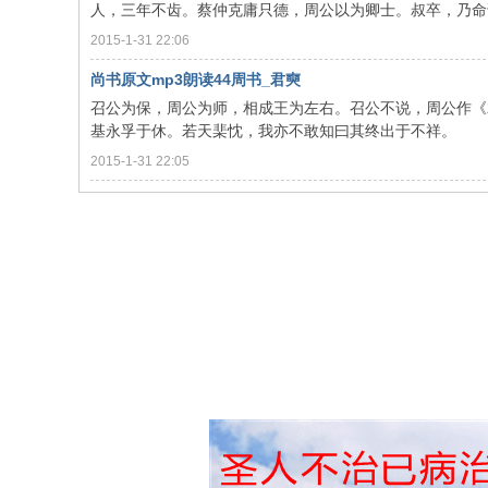
人，三年不齿。蔡仲克庸只德，周公以为卿士。叔卒，乃命诸王
2015-1-31 22:06
尚书原文mp3朗读44周书_君奭
召公为保，周公为师，相成王为左右。召公不说，周公作
基永孚于休。若天棐忱，我亦不敢知曰其终出于不祥。 呜呼
2015-1-31 22:05