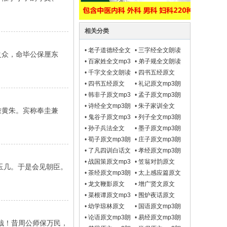
相关分类
•
老子道德经全文
•
三字经全文朗读
众，命毕公保厘东
朗读mp3
mp3
•
百家姓全文mp3
•
弟子规全文朗读
朗读
mp3
•
千字文全文朗读
•
四书五经原文
mp3
mp3朗读之【大学
•
四书五经原文
•
礼记原文mp3朗
原文mp3朗读】
mp3朗读之【中庸
读
•
韩非子原文mp3
•
孟子原文mp3朗
原文mp3朗读】
朗读
读
•
诗经全文mp3朗
•
朱子家训全文
乘黄朱。宾称奉圭兼
读
mp3朗读
•
鬼谷子原文mp3
•
列子全文mp3朗
朗读
读
•
孙子兵法全文
•
墨子原文mp3朗
mp3朗读
读
•
荀子原文mp3朗
•
庄子原文mp3朗
读
读
•
了凡四训白话文
•
孝经原文mp3朗
原文mp3朗读
读
•
战国策原文mp3
•
笠翁对韵原文
玉几。于是会见朝臣。
朗读
mp3朗读
•
茶经原文mp3朗
•
太上感应篇原文
读
mp3朗读
•
龙文鞭影原文
•
增广贤文原文
mp3朗读
mp3朗读
•
菜根谭原文mp3
•
围炉夜话原文
朗读
mp3朗读
•
幼学琼林原文
•
国语原文mp3朗
mp3朗读
读
•
论语原文mp3朗
•
易经原文mp3朗
哉！昔周公师保万民，
读
读