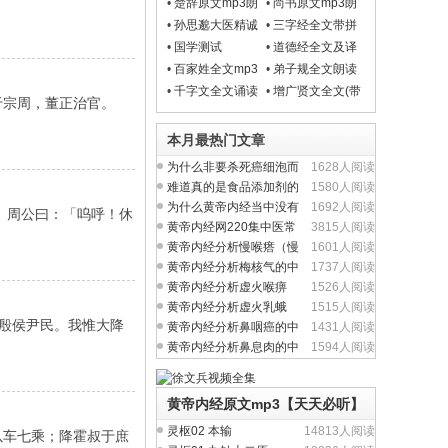
•
楚辞原文mp3朗
•
尚书原文mp3朗
读
读
•
孙思邈大医精诚
•
三字经全文带拼
原文朗读mp3
音解释【视频朗
•
国学测试
•
道德经全文及译
读】
文
•
百家姓全文mp3
•
弟子规全文朗读
朗读
(带拼音解释)
•
千字文全文诵读
•
增广贤文全文(带
于宗周，董正治官。
(带拼音解释)mp3
白话文解释)mp3
视频动画片
视频朗读
本月最热门文章
为什么非要杀死癌细泡而
1628人阅读
不从提升人体正气入
难道真的是食品添加剂的
1580人阅读
问题吗？
为什么黄帝内经当中没有
1692人阅读
 周公曰：「呜呼！休
完整的方剂学内容？
黄帝内经网220集中医常
3815人阅读
见病视频全集
黄帝内经分析慢喉瘩（慢
1601人阅读
性喉炎）的中医养生
黄帝内经分析梅核气的中
1737人阅读
医养生治疗与食疗
黄帝内经分析虚火喉痹
1526人阅读
（慢性咽炎）中医养生
黄帝内经分析虚火乳蛾
1515人阅读
殷侯尹民。我惟大降
（慢性扁桃体炎）中医
黄帝内经分析鼻咽癌的中
1431人阅读
医养生治疗与食疗
黄帝内经分析鼻息肉的中
1594人阅读
医养生治疗与食疗
黄帝内经原文mp3【天天必听】
灵枢02 本输
14813人阅读
车七乘；降霍叔于庶