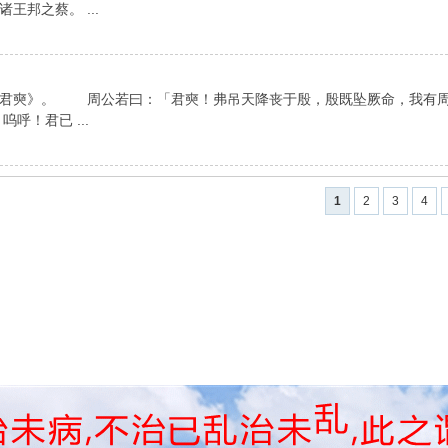
邦之蔡。 ...
《君奭》。 周公若曰：「君奭！弗吊天降丧于殷，殷既坠厥命，我有
！君已 ...
1
2
3
4