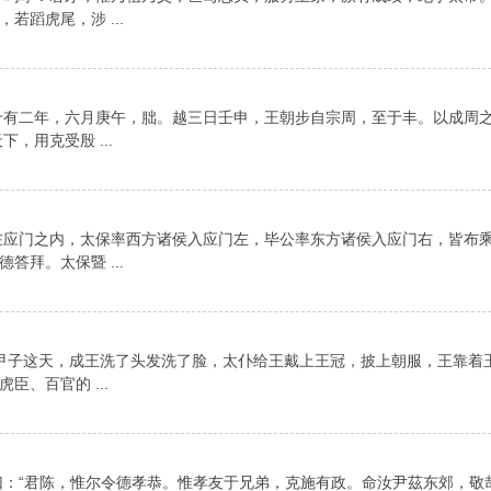
蹈虎尾，涉 ...
二年，六月庚午，朏。越三日壬申，王朝步自宗周，至于丰。以成周之
用克受殷 ...
应门之内，太保率西方诸侯入应门左，毕公率东方诸侯入应门右，皆布
拜。太保暨 ...
甲子这天，成王洗了头发洗了脸，太仆给王戴上王冠，披上朝服，王靠着
、百官的 ...
：“君陈，惟尔令德孝恭。惟孝友于兄弟，克施有政。命汝尹茲东郊，敬