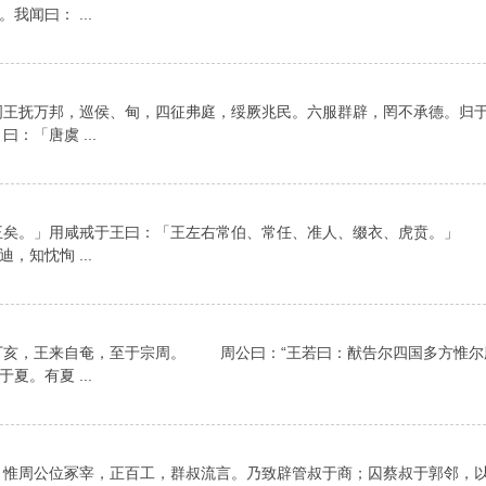
闻曰： ...
王抚万邦，巡侯、甸，四征弗庭，绥厥兆民。六服群辟，罔不承德。归
「唐虞 ...
矣。」用咸戒于王曰：「王左右常伯、常任、准人、缀衣、虎贲。」
知忱恂 ...
亥，王来自奄，至于宗周。 周公曰：“王若曰：猷告尔四国多方惟尔
。有夏 ...
周公位冢宰，正百工，群叔流言。乃致辟管叔于商；囚蔡叔于郭邻，以