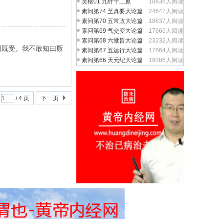
灵枢01 九针十二原
18836人阅读
素问第74 至真要大论篇
24642人阅读
素问第70 五常政大论篇
18637人阅读
素问第69 气交变大论篇
17666人阅读
素问第68 六微旨大论篇
23232人阅读
周既受。我不敢知曰厥
素问第67 五运行大论篇
17664人阅读
素问第66 天元纪大论篇
19306人阅读
/ 4 页
下一页