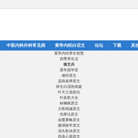
中医内科外科常见病
黄帝内经白话文
论坛
下载
其
黄帝内经养生智慧
四季养生法
徐文兵
梁冬国学堂
难经原文
温病条辨原文
薛生白湿热病篇
叶天士温热论
针灸歌大全
标幽赋原文
大医精诚原文
伤寒论原文
金匮要略原文
濒湖脉学原文
汤头歌诀原文
四圣心源原文