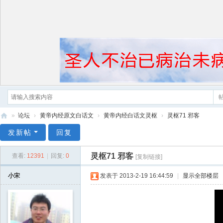
»
论坛
›
黄帝内经原文白话文
›
黄帝内经白话文灵枢
›
灵枢71 邪客
黄
发新帖
回复
帝
灵枢71 邪客
查看:
12391
|
回复:
0
[复制链接]
内
经
小宋
发表于 2013-2-19 16:44:59
|
显示全部楼层