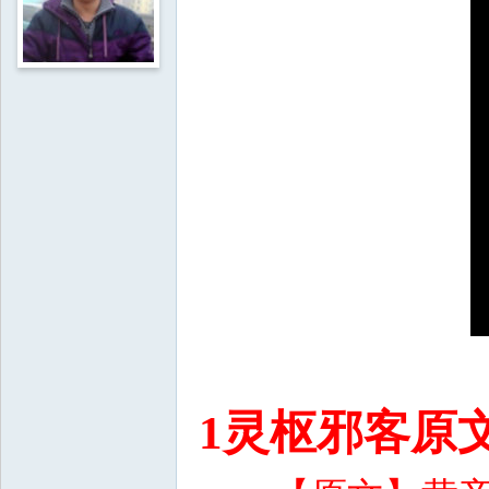
1灵枢邪客原