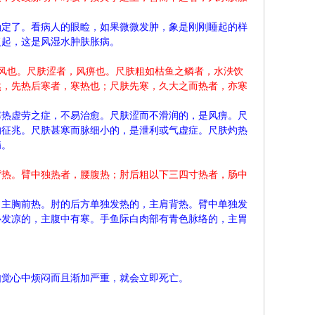
确定了。看病人的眼睑，如果微微发肿，象是刚刚睡起的样
复起，这是风湿水肿肤胀病。
风也。尺肤涩者，风痹也。尺肤粗如枯鱼之鳞者，水泆饮
然，先热后寒者，寒热也；尺肤先寒，久大之而热者，亦寒
寒热虚劳之症，不易治愈。尺肤涩而不滑润的，是风痹。尺
的征兆。尺肤甚寒而脉细小的，是泄利或气虚症。尺肤灼热
病。
背热。臂中独热者，腰腹热；肘后粗以下三四寸热者，肠中
，主胸前热。肘的后方单独发热的，主肩背热。臂中单独发
心发凉的，主腹中有寒。手鱼际白肉部有青色脉络的，主胃
如觉心中烦闷而且渐加严重，就会立即死亡。