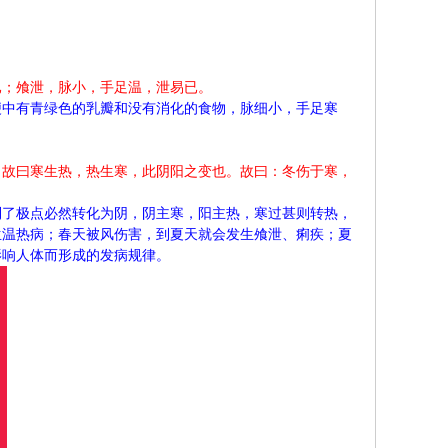
已；飧泄，脉小，手足温，泄易已。
便中有青绿色的乳瓣和没有消化的食物，脉细小，手足寒
，故曰寒生热，热生寒，此阴阳之变也。故曰：冬伤于寒，
到了极点必然转化为阴，阴主寒，阳主热，寒过甚则转热，
生温热病；春天被风伤害，到夏天就会发生飧泄、痢疾；夏
影响人体而形成的发病规律。