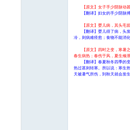
【原文】女子手少阴脉动甚
【翻译】妇女的手少阴脉
【原文】婴儿病，其头毛
【翻译】婴儿得了病，头
冷，则病难痊愈；食物不能消
【原文】四时之变，寒暑
春生病热；春伤于风，夏生飧
【翻译】春夏秋冬四季的
热过甚则转寒。所以说：寒生
天被暑气所伤，到秋天就会发