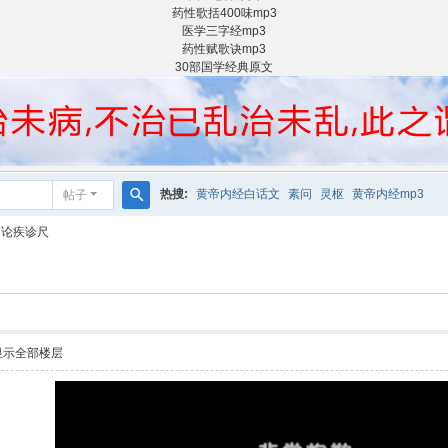
药性歌括400味mp3
医学三字经mp3
药性赋歌诀mp3
30部国学经典原文
热搜:
黄帝内经白话文
素问
灵枢
黄帝内经mp3
帖子
搜
 论疾诊尺
索
显示全部楼层