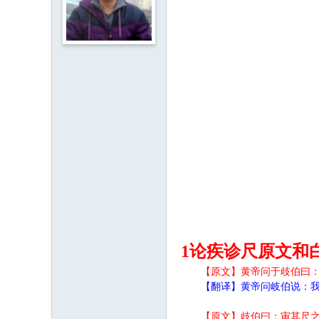
1论疾诊尺原文和
【原文】黄帝问于歧伯曰
【翻译】黄帝问岐伯说：
【原文】歧伯曰：审其尺