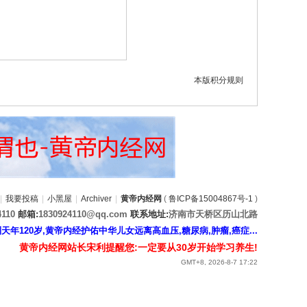
本版积分规则
|
我要投稿
|
小黑屋
|
Archiver
|
黄帝内经网
(
鲁ICP备15004867号-1
)
4110
邮箱:
1830924110@qq.com
联系地址:
济南市天桥区历山北路
120岁,黄帝内经护佑中华儿女远离高血压,糖尿病,肿瘤,癌症...
黄帝内经网站长宋利提醒您:一定要从30岁开始学习养生!
GMT+8, 2026-8-7 17:22