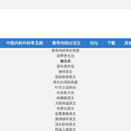
中医内科外科常见病
黄帝内经白话文
论坛
下载
其
黄帝内经养生智慧
四季养生法
徐文兵
梁冬国学堂
难经原文
温病条辨原文
薛生白湿热病篇
叶天士温热论
针灸歌大全
标幽赋原文
大医精诚原文
伤寒论原文
金匮要略原文
濒湖脉学原文
汤头歌诀原文
四圣心源原文