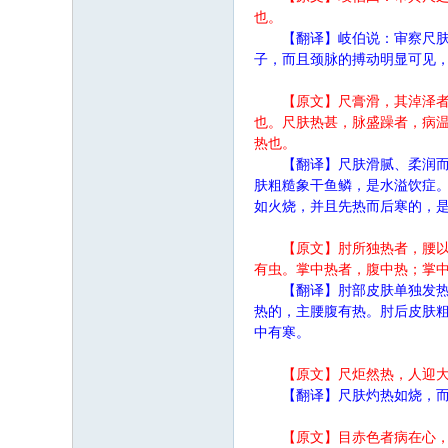
也。
【翻译】岐伯说：审察尺
子，而且颈脉的搏动明显可见
【原文】尺膏滑，其淖泽
也。尺肤热甚，脉盛躁者，病
热也。
【翻译】尺肤滑腻、柔润
肤粗糙象干鱼鳞，是水溢饮症
如火烧，并且先热而后寒的，
【原文】肘所独热者，腰
有虫。掌中热者，腹中热；掌
【翻译】肘部皮肤单独发
热的，主腰腹有热。肘后皮肤
中有寒。
【原文】尺炬然热，人迎
【翻译】尺肤灼热如烧，
【原文】目赤色者病在心