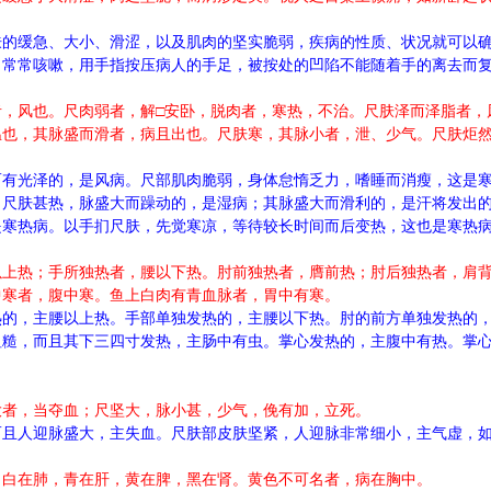
肤的缓急、大小、滑涩，以及肌肉的坚实脆弱，疾病的性质、状况就可以
，常常咳嗽，用手指按压病人的手足，被按处的凹陷不能随着手的离去而
者，风也。尺肉弱者，解□安卧，脱肉者，寒热，不治。尺肤泽而泽脂者，
温也，其脉盛而滑者，病且出也。尺肤寒，其脉小者，泄、少气。尺肤炬
而有光泽的，是风病。尺部肌肉脆弱，身体怠惰乏力，嗜睡而消瘦，这是
。尺肤甚热，脉盛大而躁动的，是湿病；其脉盛大而滑利的，是汗将发出
是寒热病。以手扪尺肤，先觉寒凉，等待较长时间而后变热，这也是寒热
以上热；手所独热者，腰以下热。肘前独热者，膺前热；肘后独热者，肩
中寒者，腹中寒。鱼上白肉有青血脉者，胃中有寒。
热的，主腰以上热。手部单独发热的，主腰以下热。肘的前方单独发热的
粗糙，而且其下三四寸发热，主肠中有虫。掌心发热的，主腹中有热。掌
大者，当夺血；尺坚大，脉小甚，少气，俛有加，立死。
而且人迎脉盛大，主失血。尺肤部皮肤坚紧，人迎脉非常细小，主气虚，
，白在肺，青在肝，黄在脾，黑在肾。黄色不可名者，病在胸中。