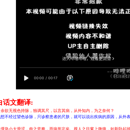
白话文翻译:
：余欲无视色持脉，独调其尺，以言其病，从外知内，为之奈何？
我想不经过望色诊脉，只诊察患者的尺肤，就可以说出疾病的原因，从外
之缓急小大滑涩，肉之坚脆，而病形定矣。视人之目窠上微痈，如新卧起