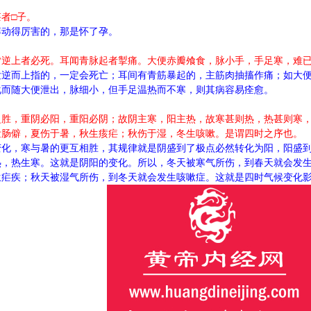
者□子。
搏动得厉害的，那是怀了孕。
皆逆上者必死。耳闻青脉起者掣痛。大便赤瓣飧食，脉小手，手足寒，难
发逆而上指的，一定会死亡；耳间有青筋暴起的，主筋肉抽搐作痛；如大
化而随大便泄出，脉细小，但手足温热而不寒，则其病容易痊愈。
之胜，重阴必阳，重阳必阴；故阴主寒，阳主热，故寒甚则热，热甚则寒
泄肠僻，夏伤于暑，秋生痎疟；秋伤于湿，冬生咳嗽。是谓四时之序也。
变化，寒与暑的更互相胜，其规律就是阴盛到了极点必然转化为阳，阳盛
热，热生寒。这就是阴阳的变化。所以，冬天被寒气所伤，到春天就会发
生疟疾；秋天被湿气所伤，到冬天就会发生咳嗽症。这就是四时气候变化