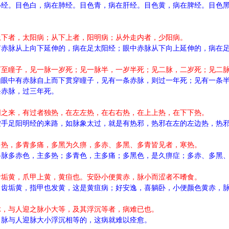
心经。目色白，病在肺经。目色青，病在肝经。目色黄，病在脾经。目色
上下者，太阳病；从下上者，阳明病；从外走内者，少阳病。
有赤脉从上向下延伸的，病在足太阳经；眼中赤脉从下向上延伸的，病在
下至瞳子，见一脉一岁死；见一脉半，一岁半死；见二脉，二岁死；见二
如眼中有赤脉自上而下贯穿瞳子，见有一条赤脉，则过一年死；见有一条
条赤脉，过三年死。
阳之来，有过者独热，在左左热，在右右热，在上上热，在下下热。
按手足阳明经的来路，如脉象太过，就是有热邪，热邪在左的左边热，热
多热，多青多痛，多黑为久痹，多赤、多黑、多青皆见者，寒热。
络脉多赤色，主多热；多青色，主多痛；多黑色，是久痹症；多赤、多黑
齿垢黄，爪甲上黄，黄疸也。安卧小便黄赤，脉小而涩者不嗜食。
，齿垢黄，指甲也发黄，这是黄疽病；好安逸，喜躺卧，小便颜色黄赤，
脉，与人迎之脉小大等，及其浮沉等者，病难已也。
口脉与人迎脉大小浮沉相等的，这病就难以痊愈。