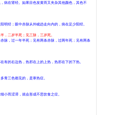
黑，病在肾经。如果目色发黄而又夹杂其他颜色，其色不
足阳明经；眼中赤脉从外眦趋走向内的，病在足少阳经。
脉半，二岁半死；见三脉，三岁死。
半赤脉，过一年半死；见有两条赤脉，过两年死；见有两条
邪在有的右边热，热邪在上的上热，热邪在下的下热。
、多青三色都见的，是寒热症。
脉细小而涩滞，就会形成不思饮食之症。