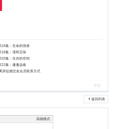
第16集：生命的强者
第18集：谨和五味
第20集：生存的空间
第22集：蓬蓬远春
离异征婚交友会员联系方式
举报
返回列表
高级模式