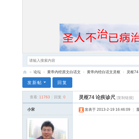
»
论坛
›
黄帝内经原文白话文
›
黄帝内经白话文灵枢
›
灵枢74
黄
发新帖
回复
帝
灵枢74 论疾诊尺
查看:
11763
|
回复:
0
[复制链接]
内
经
小宋
发表于 2013-2-19 16:46:09
|