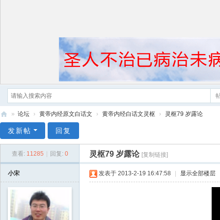
»
论坛
›
黄帝内经原文白话文
›
黄帝内经白话文灵枢
›
灵枢79 岁露论
黄
发新帖
回复
帝
灵枢79 岁露论
查看:
11285
|
回复:
0
[复制链接]
内
经
小宋
发表于 2013-2-19 16:47:58
|
显示全部楼层