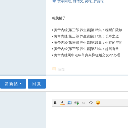
黄帝内经
,
白话文
,
灵枢
,
岁露论
相关帖子
•
黄帝内经[第三部 养生篇]第15集：魂断广陵散
•
黄帝内经[第三部 养生篇]第17集：长寿之道
•
黄帝内经[第三部 养生篇]第19集：生存的空间
•
黄帝内经[第三部 养生篇]第21集：起居有常
•
黄帝内经网中老年单身离异征婚交友vip办理
回复
发新帖
回复