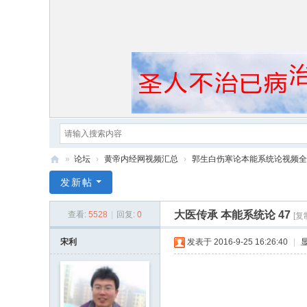
»
论坛
›
黄帝内经网视频汇总
›
郭生白伤寒论本能系统论视频全
黄
发新帖
帝
大医传承 本能系统论 47
查看:
5528
|
回复:
0
[复
内
经
宋利
发表于 2016-9-25 16:26:40
|