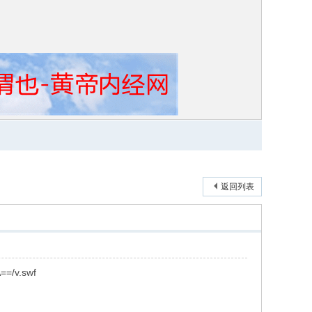
返回列表
==/v.swf