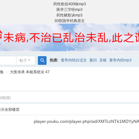
药性歌括400味mp3
医学三字经mp3
药性赋歌诀mp3
30部国学经典原文
热搜:
黄帝内经白话文
素问
灵枢
黄帝内经mp3
帖子
搜
集
›
大医传承 本能系统论 47
索
制链接]
显示全部楼层
player.youku.com/player.php/sid/XMTczNTk1MDYyNA