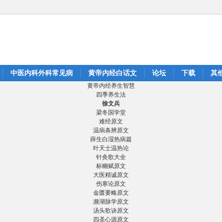
中医内科外科常见病
黄帝内经白话文
论坛
下载
其
黄帝内经养生智慧
四季养生法
徐文兵
梁冬国学堂
难经原文
温病条辨原文
薛生白湿热病篇
叶天士温热论
针灸歌大全
标幽赋原文
大医精诚原文
伤寒论原文
金匮要略原文
濒湖脉学原文
汤头歌诀原文
四圣心源原文