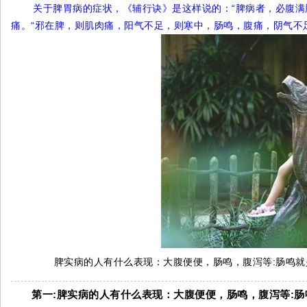
关于脾胃病的症状，《辅行诀》是这样说的：“脾病者，必腹
痛。“邪在脾，则肌肉痛，阳气不足，则寒中，肠鸣，腹痛，阴气不
脾实病的人有什么表现：大腹便便，肠鸣，腹泻等:肠鸣就
第一:脾实病的人有什么表现：大腹便便，肠鸣，腹泻等: