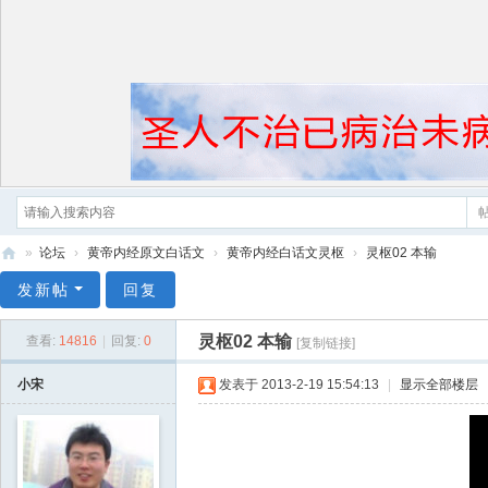
»
论坛
›
黄帝内经原文白话文
›
黄帝内经白话文灵枢
›
灵枢02 本输
黄
发新帖
回复
帝
灵枢02 本输
查看:
14816
|
回复:
0
[复制链接]
内
经
小宋
发表于 2013-2-19 15:54:13
|
显示全部楼层