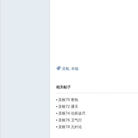
灵枢
,
本输
相关帖子
•
灵枢70 寒热
•
灵枢72 通天
•
灵枢74 论疾诊尺
•
灵枢76 卫气行
•
灵枢78 九针论