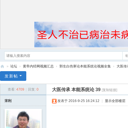
»
论坛
›
黄帝内经网视频汇总
›
郭生白伤寒论本能系统论视频全集
›
大医传承
黄
发新帖
帝
大医传承 本能系统论 39
查看:
4709
|
回复:
0
[复制链接]
内
经
宋利
发表于 2016-9-25 16:24:12
|
显示全部楼层