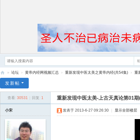
»
论坛
›
黄帝内经网视频汇总
›
重新发现中医太美之黄帝内经(共54集)
›
重
黄
发新帖
帝
重新发现中医太美-上古天真论第01期
查看:
30531
|
回复:
1
内
经
小宋
发表于 2013-6-27 09:26:30
|
显示全部楼层