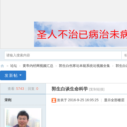
»
论坛
›
黄帝内经网视频汇总
›
郭生白伤寒论本能系统论视频全集
›
郭生白
黄
发新帖
帝
郭生白谈生命科学
查看:
5743
|
回复:
0
[复制链接]
内
经
宋利
发表于 2016-9-25 16:05:25
|
显示全部楼层