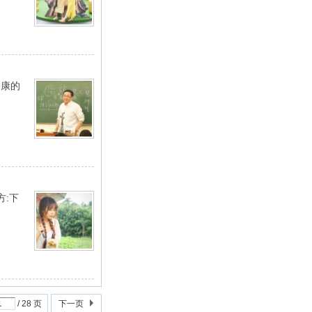
健康的
方:下
/ 28 页
下一页