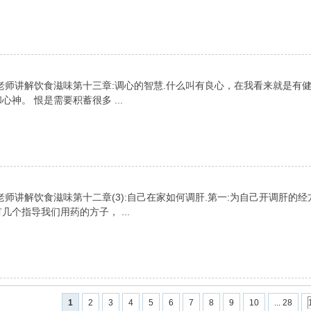
老师讲解饮食滋味第十三章:调心的智慧.什么叫有良心，在我看来就是有
神。 恨是需要积蓄很多 ...
师讲解饮食滋味第十二章(3):自己在家如何调肝.第一:为自己开调肝的经
个指导我们用药的方子， ...
1
2
3
4
5
6
7
8
9
10
... 28