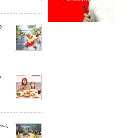
奋，
很
病怎么