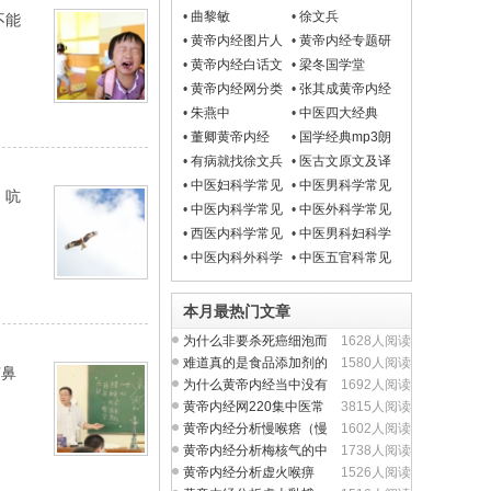
生法
•
曲黎敏
•
徐文兵
不能
•
黄帝内经图片人
•
黄帝内经专题研
物
究
•
黄帝内经白话文
•
梁冬国学堂
•
黄帝内经网分类
•
张其成黄帝内经
目录导航
讲座
•
朱燕中
•
中医四大经典
mp3朗读
•
董卿黄帝内经
•
国学经典mp3朗
读
•
有病就找徐文兵
•
医古文原文及译
文翻译
•
中医妇科学常见
•
中医男科学常见
：吭
病
病
•
中医内科学常见
•
中医外科学常见
病
病
•
西医内科学常见
•
中医男科妇科学
病
常见疾病
•
中医内科外科学
•
中医五官科常见
常见疾病
病
本月最热门文章
为什么非要杀死癌细泡而
1628人阅读
不从提升人体正气入
难道真的是食品添加剂的
1580人阅读
有鼻
问题吗？
为什么黄帝内经当中没有
1692人阅读
完整的方剂学内容？
黄帝内经网220集中医常
3815人阅读
见病视频全集
黄帝内经分析慢喉瘩（慢
1602人阅读
性喉炎）的中医养生
黄帝内经分析梅核气的中
1738人阅读
医养生治疗与食疗
黄帝内经分析虚火喉痹
1526人阅读