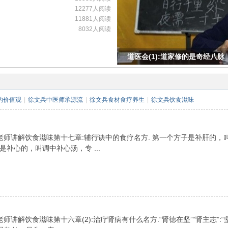
12277人阅读
11881人阅读
8032人阅读
道医会(1):道家修的是奇经八脉
的价值观
|
徐文兵中医师承源流
|
徐文兵食材食疗养生
|
徐文兵饮食滋味
老师讲解饮食滋味第十七章:辅行诀中的食疗名方. 第一个方子是补肝的，
补心的，叫调中补心汤，专 ...
解饮食滋味第十六章(2):治疗肾病有什么名方.“肾德在坚”“肾主志”:“