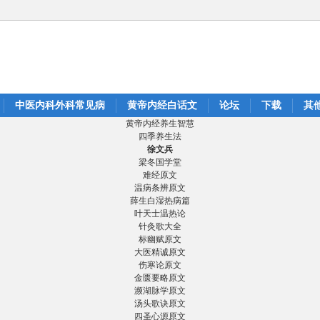
中医内科外科常见病
黄帝内经白话文
论坛
下载
其
黄帝内经养生智慧
四季养生法
徐文兵
梁冬国学堂
难经原文
温病条辨原文
薛生白湿热病篇
叶天士温热论
针灸歌大全
标幽赋原文
大医精诚原文
伤寒论原文
金匮要略原文
濒湖脉学原文
汤头歌诀原文
四圣心源原文