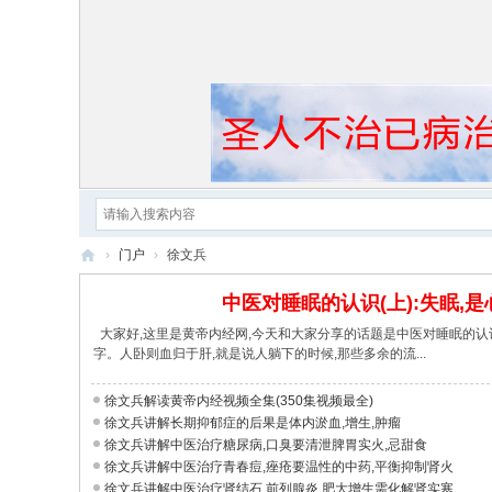
›
门户
›
徐文兵
黄
中医对睡眠的认识(上):失眠,
帝
大家好,这里是黄帝内经网,今天和大家分享的话题是中医对睡眠的认识
内
字。人卧则血归于肝,就是说人躺下的时候,那些多余的流...
经
徐文兵解读黄帝内经视频全集(350集视频最全)
徐文兵讲解长期抑郁症的后果是体内淤血,增生,肿瘤
徐文兵讲解中医治疗糖尿病,口臭要清泄脾胃实火,忌甜食
徐文兵讲解中医治疗青春痘,痤疮要温性的中药,平衡抑制肾火
徐文兵讲解中医治疗肾结石,前列腺炎,肥大增生需化解肾实寒