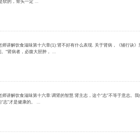
的，骨头一定 ...
师讲解饮食滋味第十六章(1):肾不好有什么表现. 关于肾病，《辅行诀》
“肾病者，必腹大胫肿， ...
老师讲解饮食滋味第十六章:调肾的智慧.肾主志，这个“志”不等于意志。我
”才是健康的。 ...