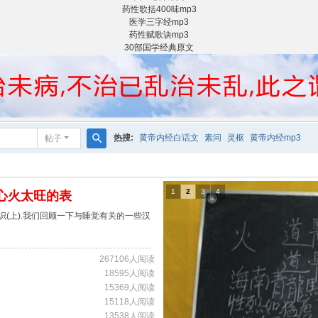
药性歌括400味mp3
医学三字经mp3
药性赋歌诀mp3
30部国学经典原文
热搜:
黄帝内经白话文
素问
灵枢
黄帝内经mp3
帖子
搜
索
1
2
3
4
是心火太旺的表
(上).我们回顾一下与睡觉有关的一些汉
267106人阅读
18595人阅读
15369人阅读
15118人阅读
13538人阅读