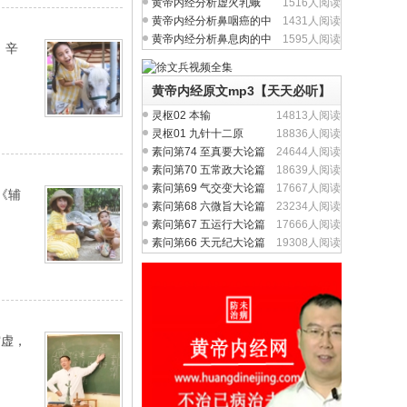
（慢性咽炎）中医养生
黄帝内经分析虚火乳蛾
1516人阅读
（慢性扁桃体炎）中医
黄帝内经分析鼻咽癌的中
1431人阅读
医养生治疗与食疗
黄帝内经分析鼻息肉的中
1595人阅读
，辛
医养生治疗与食疗
黄帝内经原文mp3【天天必听】
灵枢02 本输
14813人阅读
灵枢01 九针十二原
18836人阅读
素问第74 至真要大论篇
24644人阅读
素问第70 五常政大论篇
18639人阅读
素问第69 气交变大论篇
17667人阅读
《辅
素问第68 六微旨大论篇
23234人阅读
素问第67 五运行大论篇
17666人阅读
素问第66 天元纪大论篇
19308人阅读
空虚，