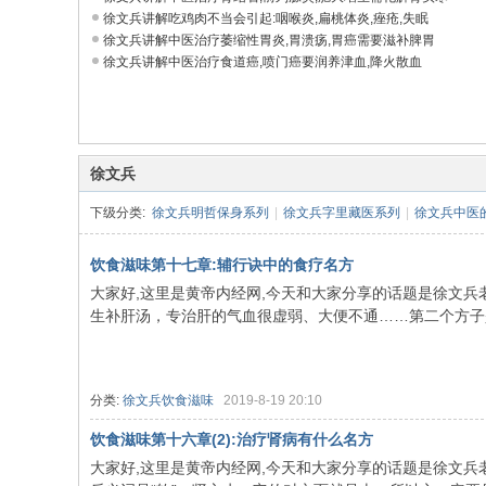
徐文兵讲解吃鸡肉不当会引起:咽喉炎,扁桃体炎,痤疮,失眠
徐文兵讲解中医治疗萎缩性胃炎,胃溃疡,胃癌需要滋补脾胃
徐文兵讲解中医治疗食道癌,喷门癌要润养津血,降火散血
徐文兵
下级分类:
徐文兵明哲保身系列
|
徐文兵字里藏医系列
|
徐文兵中医
饮食滋味第十七章:辅行诀中的食疗名方
大家好,这里是黄帝内经网,今天和大家分享的话题是徐文兵
生补肝汤，专治肝的气血很虚弱、大便不通……第二个方子是
分类:
徐文兵饮食滋味
2019-8-19 20:10
饮食滋味第十六章(2):治疗肾病有什么名方
大家好,这里是黄帝内经网,今天和大家分享的话题是徐文兵老师讲