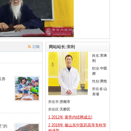
网站站长:宋利
订阅
姓名:
宋来
利
职业:
中医
师
叫养
性别:
男性
所在省:
山
东省
所在市:
济南市
所在区:
天桥区
1,2012年,黄帝内经网成立!
2,2018年,被山东中医药高等专科学
坚”的
校录取