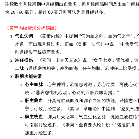
连续数个月经周期中月经期出血量多，但月经间隔时间及出血时间
为
毫升，超过
毫升则
可认为是月经过多。
20 - 60
80
【黄帝内经帮您分析病因】
气血失调
：《黄帝内经》中提到
气为血之帅，血为气之母
，
“
”
常道，而出现月经过多。正如《灵枢
・
决气》中说：
中焦受气
“
则月经失于统摄而量多。
冲任损伤
：《素问
・
上古天真论》说：
女子七岁，肾气盛，齿
“
二脉与月经密切相关，冲为血海，任主胞胎。若冲任二脉受损
脏腑功能失常
：
心主血脉
：心主神明，若情志过激，劳心过度，可使心火
说：
悲哀愁忧则心动，心动则五脏六腑皆摇。
“
”
肝主藏血
：
肝具有
贮藏血液和调节血量的功能。若情志不
宁，可致月经过多。《素问
・
举痛论》中提到：
怒则气
“
脾主统血
：脾为后天之本，气血生化之源，统摄血液在脉
可引起月经过多。《素问
・
至真要大论》说：
诸湿肿满
“
加重月经过多。