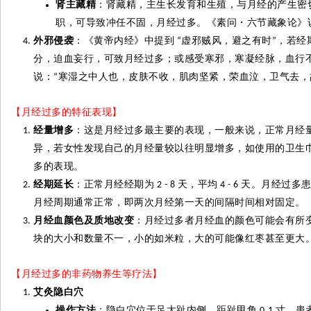
肾主藏精
：肾藏精，主生长发育和生殖，与月经的产生密
职，可导致冲任不固，月经过多。《素问
・
六节藏象论》
外邪侵袭
：《黄帝内经》中提到
虚邪贼风，避之有时
，若经
“
”
分，迫血
妄
行，可致月经过多；或感受寒邪，寒凝经脉，血行
说：
寒湿之中人也，皮肤不收，肌肉
坚
紧，荣血
泣
，卫气去，
“
【月经过多的特征表现】
经量增多
：这是月经过多最主要的表现，一般来说，正常月经
异，若女性发现自己的月经量较以往明显增多，如使用的卫生
多的表现。
经期延长
：正常月经经期为
天，平均
天。月经过多
2 - 8
4 - 6
月经周期通常正常，即两次月经第一天的间隔时间相对固定。
月经血颜色及质地改变
：月经过多者月经血的颜色可能会有所
块的大小和数量不一，小的如米粒，大的可能像红枣甚至更大
【月经过多的非药物养生等疗法】
艾
灸
隐白穴
操作方法
：隐白穴位于足大趾内侧，距趾甲角
寸。患
0.1