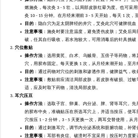
燃施
灸
，每次
灸
壮，以局部皮肤红晕为度。也可采用
3 - 5
灸
分钟。在月经来潮前
天开始，每天
次，
10 - 15
3 - 5
1
目的
：隐白穴为足太阴脾经的井穴，艾
灸
此穴可健脾统血
注意事项
：施
灸
时要注意温度，避免烫伤皮肤；艾
灸
后局
破，任其自行吸收，若水泡较大，可用消毒后的针具挑破
穴位敷贴
操作方法
：选用黄芪、白术、乌贼骨、五倍子等药物，将
穴，用胶布固定。每天更换
次，从月经来潮开始，至月
1
目的
：通过药物对穴位的刺激和渗透作用，健脾益气，收
注意事项
：敷贴前应清洁局部皮肤，若皮肤有破损、过敏
适，应及时取下药物，清洗局部皮肤。
耳穴压豆
操作方法
：选取子宫、卵巢、内分泌、脾、肾等耳穴。先
的胶布中央，准确贴压在所选耳穴上，并适当按压，使耳
穴按压
分钟，
天更换一次，两耳交替使用，从月
1 - 2
3 - 5
目的
：通过刺激耳穴，调节内分泌系统和脏腑功能，补肾
注意事项
：耳部有炎症、破溃时不宜采用；按压时力度要