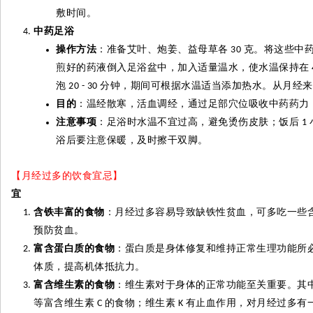
敷时间。
中药足浴
操作方法
：准备艾叶、炮姜、益母草各
克。将这些中
30
煎好的药液倒入足浴盆中，加入适量温水，使水温保持在
泡
分钟，期间可根据水温适当添加热水。从月经来
20 - 30
目的
：温经散寒，活血调经，通过足部穴位吸收中药药力
注意事项
：足浴时水温不宜过高，避免烫伤皮肤；饭后
1
浴后要注意保暖，及时擦干双脚。
【月经过多的饮食宜忌】
宜
含铁丰富的食物
：月经过多容易导致缺铁性贫血，可多吃一些
预防贫血。
富含蛋白质的食物
：蛋白质是身体修复和维持正常生理功能所
体质，提高机体抵抗力。
富含维生素的食物
：维生素对于身体的正常功能至关重要。其
等富含维生素
的食物；维生素
有止血作用，对月经过多有
C
K