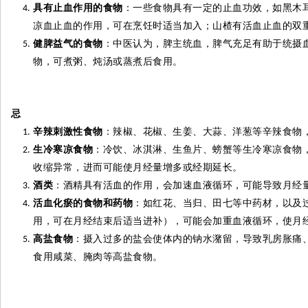
具有止血作用的食物
：一些食物具有一定的止血功效，如黑木
凉血止血的作用，可在烹饪时适当加入；山楂有活血止血的双
健脾益气的食物
：中医认为，脾主统血，脾气充足有助于统摄
物，可煮粥、炖汤或蒸煮后食用。
忌
辛辣刺激性食物
：辣椒、花椒、生姜、大蒜、洋葱等辛辣食物
生冷寒凉食物
：冷饮、冰淇淋、生鱼片、螃蟹等生冷寒凉食物
收缩异常，进而可能使月经量增多或经期延长。
酒类
：酒精具有活血的作用，会加速血液循环，可能导致月经
活血化瘀的食物和药物
：如红花、当归、田七等中药材，以及
用，可在月经结束后适当进补），可能会加重血液循环，使月
高盐食物
：摄入过多的盐会使体内的钠水潴留，导致乳房胀痛
食用咸菜、腌肉等高盐食物。