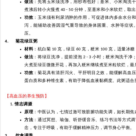
做法
：先将玉米须洗净，用纱布包好；薏米、小米淘洗
煮沸后转小火慢煮
分钟，至薏米和小米软烂，取出
40 - 50
功效
：玉米须有利尿消肿的作用，可促进体内多余水分
泻，能辅助改善因湿气重导致的身体困重、水肿等症状
压。
菊花绿豆粥
4.
材料
：杭白菊
克，绿豆
克，粳米
克，适量冰糖
10
60
100
做法
：将绿豆洗净，提前浸泡
小时；粳米淘洗干净
2 - 3
火煮至绿豆微微开花，再加入粳米继续煮至米粒软烂，最
功效
：菊花具有清肝泻火、平肝明目之效，能缓解高血
蛋白质和多种维生素，有助于降低血液黏稠度。此粥适合
【高血压的养生预防】
情志调摄
原理
：中医认为，七情过激可致脏腑功能失调，如长期焦
方法
：通过冥想、瑜伽、听舒缓音乐、练习书法等方式调
念，专注于呼吸，有助于缓解精神压力，调节身心平衡。
饮食调养
2.