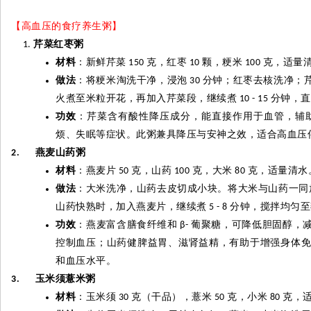
【高血压的食疗养生粥】
芹菜红枣粥
材料
：新鲜芹菜
克，红枣
颗，粳米
克，适量
150
10
100
做法
：将粳米淘洗干净，浸泡
分钟；红枣去核洗净；
30
火煮至米粒开花，再加入芹菜段，继续煮
分钟，直
10 - 15
功效
：芹菜含有酸性降压成分，能直接作用于血管，辅
烦、失眠等症状。此粥兼具降压与安神之效，适合高血压
燕麦山药粥
2.
材料
：燕麦片
克，山药
克，大米
克，适量清水
50
100
80
做法
：大米洗净，山药去皮切成小块。将大米与山药一同
山药快熟时，加入燕麦片，继续煮
分钟，搅拌均匀至
5 - 8
功效
：燕麦富含膳食纤维和
葡聚糖，可降低胆固醇，
β-
控制血压；山药健脾益胃、滋肾益精，有助于增强身体
和血压水平。
玉米须薏米粥
3.
材料
：玉米须
克（干品），薏米
克，小米
克，
30
50
80