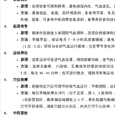
原理
：合理饮食可调和脾胃，避免痰湿内生、气血逆乱。
方法
：遵循低盐、低脂、高纤维原则，多食用芹菜、冬
炸物、甜食。可参考中医四季饮食原则，春季养肝多吃绿
起居有常
3.
原理
：规律作息能使人体阴阳气血调和，违背自然规律则
方法
：早睡早起，保证每天
小时高质量睡眠；避免
7 - 8
（
点
点）肝经当令的气血运行规律；注意季节变化对
1
- 3
运动养生
4.
原理
：适度运动可促进气血流通，增强脏腑功能，使气机
方法
：选择太极拳、八段锦、五禽戏等舒缓的传统功法
次，每次
分钟；也可进行散步、慢跑等有氧运动
5
30 - 45
穴位按摩
5.
原理
：刺激特定穴位可调节经络气血运行，平衡阴阳，达
方法
：每日早晚按摩太冲穴（位于足背，第
、
跖骨间
1
2
（在前臂前区，腕掌侧远端横纹上
寸，掌长肌腱与桡侧
2
穴可平肝潜阳，涌泉穴能引火归元，内关穴可宁心安神、
中药茶饮
6.