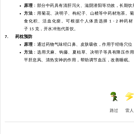
原理
：部分中药具有清肝泻火、滋阴潜阳等功效，长期饮
方法
：用菊花、决明子、枸杞子、山楂等中药材泡茶。
食化积、活血化瘀。可根据个人体质选择
种药材
1 - 2
子
克，开水冲泡代茶饮。
15
药枕预防
7.
原理
：通过药物气味经口鼻、皮肤吸收，作用于经络穴位
方法
：选用天麻、钩藤、夏枯草、决明子等具有降压作
平肝息风、清热安神的作用，帮助调节血压，改善睡眠。
路过
雷人