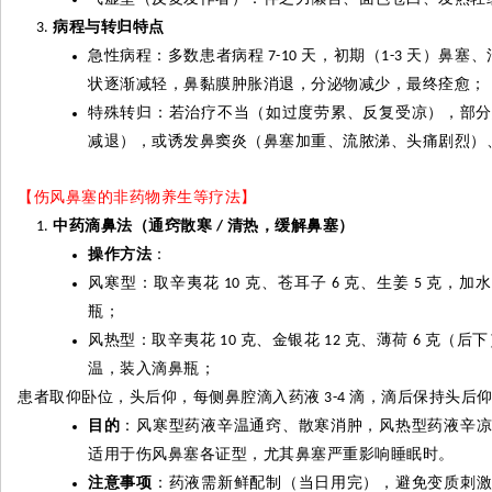
病程与转归特点
急性病程：多数患者病程
天，初期（
天）鼻塞、
7-10
1-3
状逐渐减轻，鼻黏膜肿胀消退，分泌物减少，最终痊愈；
特殊转归：若治疗不当（如过度劳累、反复受凉），部
减退），或诱发鼻窦炎（鼻塞加重、流脓涕、头痛剧烈）
【伤风鼻塞的非药物养生等疗法】
中药滴鼻法（通窍散寒
清热，缓解鼻塞）
/
操作方法
：
风寒型：取辛夷花
克、苍耳子
克、生姜
克，加
10
6
5
瓶；
风热型：取辛夷花
克、金银花
克、薄荷
克（后下
10
12
6
温，装入滴鼻瓶；
患者取仰卧位，头后仰，每侧鼻腔滴入药液
滴，滴后保持头后
3-4
目的
：风寒型药液辛温通窍、散寒消肿，风热型药液辛
适用于伤风鼻塞各证型，尤其鼻塞严重影响睡眠时。
注意事项
：药液需新鲜配制（当日用完），避免变质刺