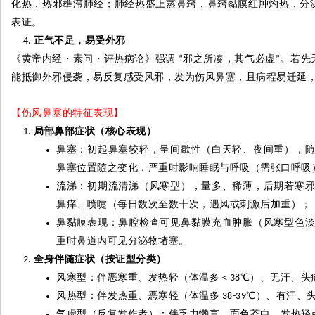
化热，热邪壅滞肺经；肺经热盛上蒸鼻窍，鼻窍黏膜红肿灼热，分
表证。
正气不足，易受外邪
《黄帝内经
・
素问
・
评热病论》强调
邪之所凑，其气必虚
。若先
“
”
能抵御外邪侵袭，易反复感受风邪，发为伤风鼻塞，且病程易迁延
【伤风鼻塞的特征表现】
局部鼻部症状（核心表现）
鼻塞：初起鼻塞较轻，呈间歇性（白天轻、夜间重），
鼻塞位置随之变化，严重时影响睡眠与呼吸（需张口呼吸
流涕：初期流清涕（风寒型），量多、稀薄，后期若寒
鼻痒、喷嚏（每日数次至数十次，遇风或刺激后加重）；
鼻黏膜表现：鼻腔检查可见鼻黏膜充血肿胀（风寒型色
重时鼻道内可见分泌物堵塞。
全身伴随症状（按证型分类）
风寒型：伴恶寒重、发热轻（体温多＜
℃
）、无汗、头
38
风热型：伴发热重、恶寒轻（体温多
℃
）、有汗、
38-39
气虚型（反复发作者）：伴乏力懒言、面色苍白、发热轻