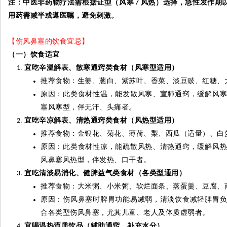
注：中医非药物疗法需根据证型（风寒
风热）选择，急性发作期
/
用药需减半或遵医嘱，避免刺激。
【伤风鼻塞的饮食宜忌】
（一）饮食适宜
宜吃辛温解表、散寒通窍类食材（风寒型适用）
推荐食物：生姜、葱白、紫苏叶、香菜、淡豆豉、红糖、
原因：此类食材性温，能发散风寒、宣肺通窍，缓解风
塞风寒型，伴无汗、头痛者。
宜吃辛凉解表、清热通窍类食材（风热型适用）
推荐食物：金银花、菊花、薄荷、梨、西瓜（适量）、白
原因：此类食材性凉，能疏散风热、清热通窍，缓解风
风鼻塞风热型，伴发热、口干者。
宜吃清淡易消化、健脾益气类食材（各类型通用）
推荐食物：大米粥、小米粥、软烂面条、蒸蛋羹、豆腐、
原因：伤风鼻塞时脾胃功能易减弱，清淡饮食减轻脾胃
合各类型伤风鼻塞，尤其儿童、老人及体质虚弱者。
宜喝温热流质饮品（辅助通窍、补充水分）