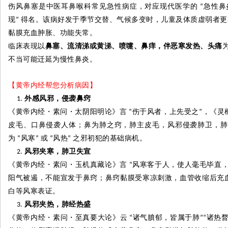
伤风鼻塞是中医耳鼻喉科常见急性病症，对应现代医学的
急性鼻
“
现
得名。该病好发于季节交替、气候多变时，儿童及体质虚弱者更
”
黏膜充血肿胀、功能失常。
临床表现以
鼻塞、流清涕或黄涕、喷嚏、鼻痒，伴恶寒发热、头痛
不当可能迁延为慢性鼻炎。
【黄帝内经帮您分析病因】
外感风邪，侵袭鼻窍
《黄帝内经
・
素问
・
太阴阳明论》言
伤于风者，上先受之
，《灵
“
”
皮毛、口鼻侵袭人体；鼻为肺之窍，肺主皮毛，风邪侵袭肺卫，肺
为
风寒
或
风热
之邪初犯的基础病机。
“
”
“
”
风邪夹寒，肺卫失宣
《黄帝内经
・
素问
・
玉机真藏论》言
风寒客于人，使人毫毛毕直
“
阳气被遏，不能宣发于鼻窍；鼻窍黏膜受寒凉刺激，血管收缩后充
白等风寒表证。
风邪夹热，肺经热盛
《黄帝内经
・
素问
・
至真要大论》云
诸气膹郁，皆属于肺
诸热
“
”“