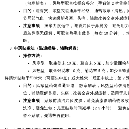
（散寒解表），风热型配合按揉合谷穴（手背第
掌骨桡
2
目的
：迎香穴、印堂穴疏通鼻部经络、通窍散寒
清热，
/
节局部气血，快速缓解鼻塞、头痛，辅助改善全身外感症
注意事项
：按摩力度适中，迎香穴位于鼻翼旁，避免用
后若鼻塞无缓解，可配合热毛巾敷鼻（每次
分钟），
10
医。
中药贴敷法（温通经络，辅助解表）
操作方法
：
风寒型：取生姜末
克、葱白末
克，加少量面粉
10
5
风热型：取金银花末
克、菊花末
克，加少量蜂
10
5
将药饼贴敷于印堂穴（两眉头中点）或大椎穴（后正中线上，第
7
目的
：风寒型药饼温通经络、散寒解表，风热型药饼清
位，辅助缓解鼻塞、头痛，改善全身外感症状，适用于儿
注意事项
：贴敷前清洁穴位皮肤，避免油脂影响药物吸
洗净，避免过敏；儿童贴敷时间减半（
小时），避免
2-3
暂不贴敷，先退热再使用。