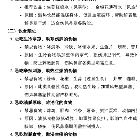
推荐饮品：生姜红糖水（风寒型）、金银花薄荷水（风热
原因：温热饮品能温暖身体、促进血液循环，帮助解表
解鼻塞干燥，适合伤风鼻塞各阶段。
（二）饮食禁忌
忌吃生冷寒凉、助寒伤肺的食物
禁忌食物：冰淇淋、冷饮、冰镇水果、生鱼片、螃蟹、苦
原因：生冷食物易加重体内寒气，损伤肺卫阳气，导致
物，防止刺激肠胃，伤风鼻塞各类型均需注意。
忌吃辛辣刺激、助热生燥的食物
禁忌食物：辣椒、花椒、生蒜（过量生食）、芥末、咖喱
原因：此类食物性温热，易助热生燥，加重风热型鼻塞、
伤风鼻塞急性期需严格避免。
忌吃油腻厚味、难消化的食物
禁忌食物：炸鸡、肥肉、油条、薯条、奶油蛋糕、动物内
原因：油腻食物滋腻碍脾，加重脾胃负担，影响气血生
咳嗽、痰多，伤风鼻塞期间需控制摄入。
忌吃甜腻食物、助湿生痰的食物