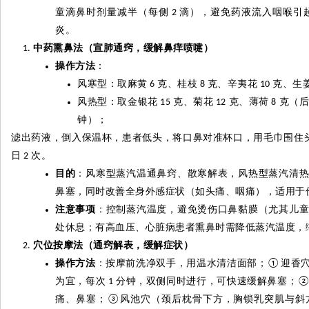
童滴鼻时剂量减半（每侧
滴），避免药液流入咽喉引
2
炎。
中药熏鼻法（宣肺通窍，缓解鼻痒喷嚏）
操作方法
：
风寒型：取麻黄
克、桂枝
克、辛夷花
克、生
6
8
10
风热型：取金银花
克、菊花
克、薄荷
克（
15
12
8
钟）；
滤出药液，倒入保温杯，患者低头，将口鼻对准杯口，用毛巾围住
日
次。
2
目的
：风寒型蒸汽温通鼻窍、散寒解表，风热型蒸汽清
鼻塞，同时改善全身外感症状（如头痛、咽痛），适用于
注意事项
：控制蒸汽温度，避免烫伤口鼻黏膜（尤其儿
处休息；有高血压、心脏病患者熏鼻时需降低蒸汽温度，
穴位按摩法（通窍解表，缓解症状）
操作方法
：按摩前洗净双手，用温水清洁面部；
迎香
①
为宜，每次
分钟，双侧同时进行，可快速缓解鼻塞；
1
痛、鼻塞；
风池穴（颈后枕骨下方，胸锁乳突肌与斜
③