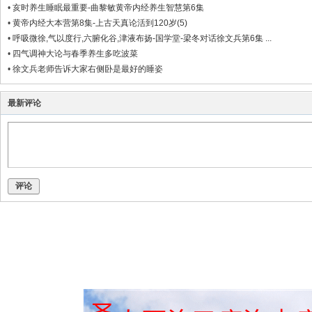
•
亥时养生睡眠最重要-曲黎敏黄帝内经养生智慧第6集
•
黄帝内经大本营第8集-上古天真论活到120岁(5)
•
呼吸微徐,气以度行,六腑化谷,津液布扬-国学堂-梁冬对话徐文兵第6集 ...
•
四气调神大论与春季养生多吃波菜
•
徐文兵老师告诉大家右侧卧是最好的睡姿
最新评论
评论