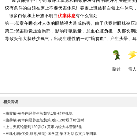
应该保持半个小时最好上班族和白领解决春困的最好方法是美美的
议有条件的白领在床上不要伏案休息! 春困上班族和白领上午休息
很多白领和上班族不明白
伏案休息
有什么害处，
第一:伏案午睡会对人体的眼睛视力造成伤害。由于伏案时眼球被压
第二:伏案睡觉压迫胸部，影响呼吸质量，加重心脏负担；头部长期
导致头部大脑缺少氧气，出现生理性的一时“脑贫血”，产生头晕、
路过
雷人
相关阅读
•
曲黎敏-黄帝内经养生智慧第1集-精神魂魄
•
曲黎敏-黄帝内经养生智慧第3集-12时辰子时丑时
•
上古天真论活到120岁(2)-黄帝内经大本营第5集
•
三魂七魄(伏矢,非毒,雀阴)-国学堂-梁冬对话徐文兵第四集