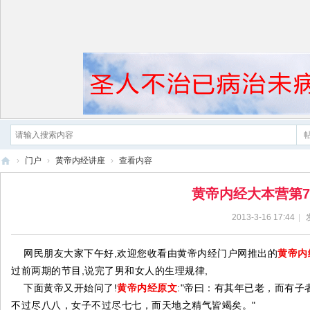
›
门户
›
黄帝内经讲座
›
查看内容
黄
黄帝内经大本营第7集
帝
2013-3-16 17:44
|
内
经
网民朋友大家下午好,欢迎您收看由黄帝内经门户网推出的
黄帝内
过前两期的节目,说完了男和女人的生理规律,
下面黄帝又开始问了!
黄帝内经原文
:"帝曰：有其年已老，而有
不过尽八八，女子不过尽七七，而天地之精气皆竭矣。"