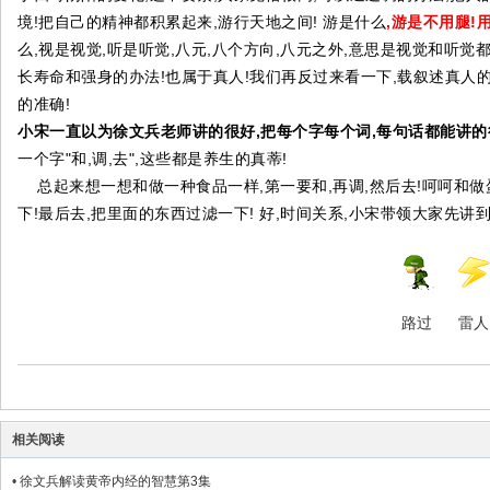
境!把自己的精神都积累起来,游行天地之间! 游是什么
,游是不用腿!
么,视是视觉,听是听觉,八元,八个方向,八元之外,意思是视觉和听
长寿命和强身的办法!也属于真人!我们再反过来看一下,载叙述真人的
的准确!
小宋一直以为徐文兵老师讲的很好,把每个字每个词,每句话都能讲的
一个字"和,调,去",这些都是养生的真蒂!
总起来想一想和做一种食品一样,第一要和,再调,然后去!呵呵和做蛋
下!最后去,把里面的东西过滤一下! 好,时间关系,小宋带领大家先讲到
路过
雷人
相关阅读
•
徐文兵解读黄帝内经的智慧第3集