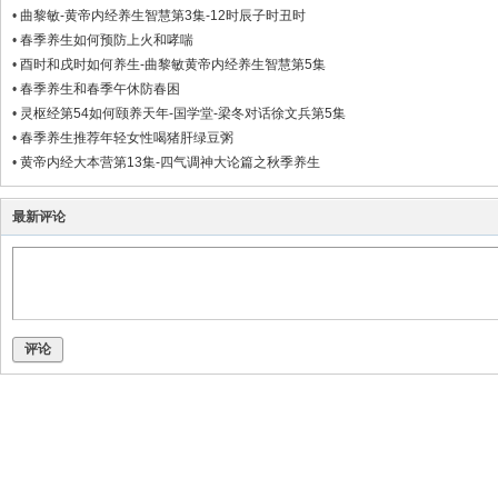
•
曲黎敏-黄帝内经养生智慧第3集-12时辰子时丑时
•
春季养生如何预防上火和哮喘
•
酉时和戌时如何养生-曲黎敏黄帝内经养生智慧第5集
•
春季养生和春季午休防春困
•
灵枢经第54如何颐养天年-国学堂-梁冬对话徐文兵第5集
•
春季养生推荐年轻女性喝猪肝绿豆粥
•
黄帝内经大本营第13集-四气调神大论篇之秋季养生
最新评论
评论