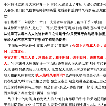
小宋翻译过来,给大家解释一下:有的人,虽然上了年纪,可是仍然能怀
人要多,他们的气血和经络都很畅通,然后那肾脏的精气有多余,虽然能
故!
咱们接着下一句原文" 帝曰：夫道者年皆百岁，能有子乎？岐伯曰
然规律而生活的人,超过了一百岁,还能生育吗,岐伯老师说:那些遵守
从这里可以看出古人的这种养生之道是什么!只要遵守自然规律,按照
年轻人的不孕不育正好形成了鲜明的反差!
下面这一段比较长:黄帝内经原文"黄帝曰：
余闻上古有真人者，
时，此其道生
。
中古之时，有至人者，淳德全道，和于阴阳，调于四时，去世离俗
人
。"小宋来领大家来翻译一下:我听说在很久很久的以前,那个年代有
天地,是指的是统领天地,控制天地,支配天地!真人有这样的本领?这
地万物的规律和能力!
真人能呼风唤雨吗?
也许呼风唤雨也是小菜一碟
的都是浊气!城市污染相当厉害!独立应该是 站立着讲还是生活上自
的是保持精神的纯正!肌肉,肌是什么?肌是人体瘦的那一部分,肉是肥
因为掌握了养生之道! 再近一些时候,
到了中古的时候,有称为致人的人!他们有醇厚的品德!和天地阴阳保
于四时阴阳的变化,这不要紧,人家觉悟很高,可以通过调的办法,把