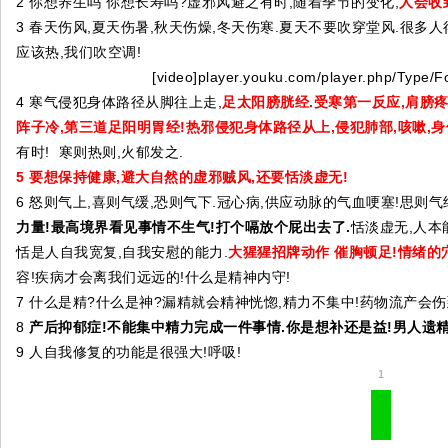
2 你想养生吗 你想长寿吗?虚邪风避之有时,随着季节的变化,
人会收
3 春天伤风,夏天伤暑,秋天伤燥,冬天伤寒.夏天不要吹穿堂风.很
应该热,我们吹空调!
[video]player.youku.com/player.php/Type/
4 寒气侵犯身体路径从脚往上走,
足太阳膀胱经.受寒第一反应,肩膀疼
阵子冷,第三道足阳明胃经!热邪侵犯身体路径从上,侵犯肺部,咳嗽,身
有时! 寒则热则,火郁发之.
5 要想保持健康,避大自然的虚邪贼风,还要恬淡虚无!
6 怒则气上,喜则气缓,恐则气下.冠心病,供应动脉的气血哽塞!思则气
力量!最高境界看见事情不生气!打个嗝放个屁出去了.
恬淡虚无,人本
恬是人自我宽复,自我安慰的能力.
大猩猩招牌动作 催胸顿足!情绪的
容!疾病才会离我们远远的!什么是精神内守!
7 什么是精?什么是神?漏精就会精神恍惚,精力不集中!药物流产会
8
产后抑郁症!不能集中精力完成一件事情.你是想补还是益!男人遗精
9 人自我修复的功能是很强大!呼吸!
1