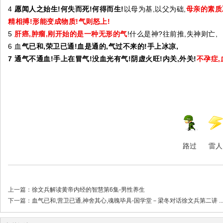
4
愿闻人之始生!何失而死!何得而生!
以母为基,以父为础,
母亲的素质
精相搏!形能变成物质!气则怒上!
5
肝癌,肿瘤,刚开始的是一种无形的气
!什么是神?往前推,失神则亡,
6 血
气已和,荣卫已通!血是通的,气过不来的!手上冰凉,
7 通气不通血!手上在冒气!没血光有气!阴虚火旺!内关,外关!
不孕症,
路过
雷人
上一篇：
徐文兵解读黄帝内经的智慧第6集-男性养生
下一篇：
血气已和,营卫已通,神舍其心,魂魄毕具-国学堂－梁冬对话徐文兵第二讲 ..