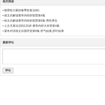
相关阅读
•
推荐给大家的春季饮食法则1
•
徐文兵解读黄帝内经的智慧第4集
•
徐文兵解读黄帝内经的智慧第6集-男性养生
•
上古天真论活到120岁-黄帝内经大本营第4集
•
梁冬对话徐文兵国学堂第8集-肝气始衰,肝叶始薄
最新评论
评论