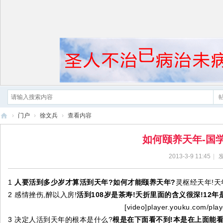
›
门户
›
徐文兵
›
查看内容
黄
如何颐养天年-国
帝
2013-3-9 11:45
|
发
内
经
1
人要活到多少岁才算活到天年?如何才能颐养天年?
灵枢经天年!天年
2 感情挫伤,醉以入房!
活到108岁是茶寿!夭折里面的含义很深!12年
[video]player.youku.com/pla
3 决定人活到天年的根本是什么?
根是在下面看不到!本是在上面能看