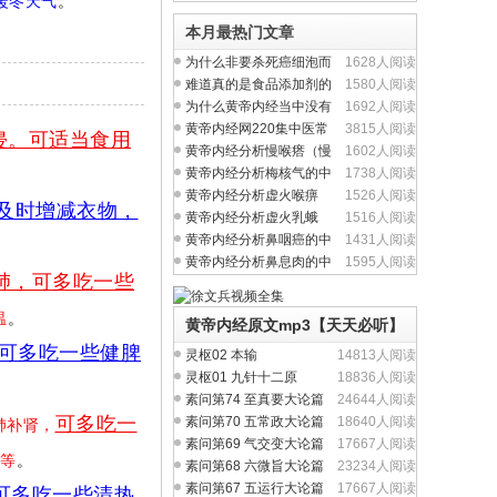
暖冬天气
。
本月最热门文章
为什么非要杀死癌细泡而
1628人阅读
不从提升人体正气入
难道真的是食品添加剂的
1580人阅读
问题吗？
为什么黄帝内经当中没有
1692人阅读
完整的方剂学内容？
黄帝内经网220集中医常
3815人阅读
侵。可适当食用
见病视频全集
黄帝内经分析慢喉瘩（慢
1602人阅读
性喉炎）的中医养生
黄帝内经分析梅核气的中
1738人阅读
医养生治疗与食疗
黄帝内经分析虚火喉痹
1526人阅读
及时增减衣物，
（慢性咽炎）中医养生
黄帝内经分析虚火乳蛾
1516人阅读
（慢性扁桃体炎）中医
黄帝内经分析鼻咽癌的中
1431人阅读
医养生治疗与食疗
黄帝内经分析鼻息肉的中
1595人阅读
肺，可多吃一些
医养生治疗与食疗
温
。
黄帝内经原文mp3【天天必听】
可多吃一些健脾
灵枢02 本输
14813人阅读
灵枢01 九针十二原
18836人阅读
素问第74 至真要大论篇
24644人阅读
可多吃一
素问第70 五常政大论篇
18640人阅读
养肺补肾，
素问第69 气交变大论篇
17667人阅读
等
。
素问第68 六微旨大论篇
23234人阅读
素问第67 五运行大论篇
17667人阅读
可多吃一些清热