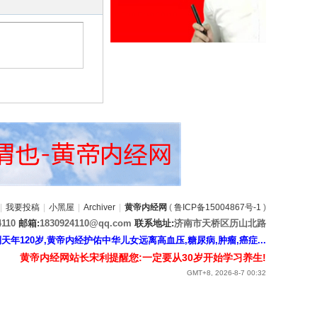
|
我要投稿
|
小黑屋
|
Archiver
|
黄帝内经网
(
鲁ICP备15004867号-1
)
4110
邮箱:
1830924110@qq.com
联系地址:
济南市天桥区历山北路
120岁,黄帝内经护佑中华儿女远离高血压,糖尿病,肿瘤,癌症...
黄帝内经网站长宋利提醒您:一定要从30岁开始学习养生!
GMT+8, 2026-8-7 00:32