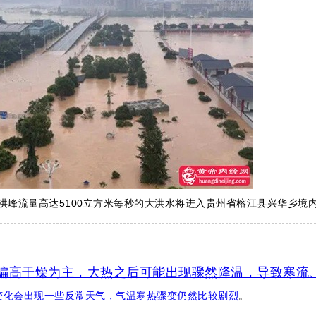
右，洪峰流量高达5100立方米每秒的大洪水将进入贵州省榕江县兴华乡境
偏高干燥为主，大热之后可能出现骤然降温，导致寒流
变化会出现一些反常天气，气温寒热骤变仍然比较剧烈
。