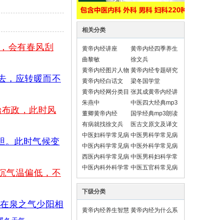
相关分类
，会有春风刮
黄帝内经讲座
黄帝内经四季养生
法
曲黎敏
徐文兵
黄帝内经图片人物
黄帝内经专题研究
去，应转暖而不
黄帝内经白话文
梁冬国学堂
黄帝内经网分类目
张其成黄帝内经讲
录导航
座
朱燕中
中医四大经典mp3
始布政，此时风
朗读
董卿黄帝内经
国学经典mp3朗读
有病就找徐文兵
医古文原文及译文
翻译
中医妇科学常见病
中医男科学常见病
胆。此时气候变
中医内科学常见病
中医外科学常见病
西医内科学常见病
中医男科妇科学常
见疾病
中医内科外科学常
中医五官科常见病
沉气温偏低，不
见疾病
下级分类
在泉之气少阳相
黄帝内经养生智慧
黄帝内经为什么系
列