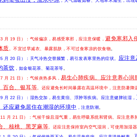
见到蛰虫出没，流水不冰
，天气温暖如春、大地草木滋生，出现
避免寒邪入
025 年 3 月 19 日）：气候偏凉，易感受寒邪，应注意保暖，
体质
。不宜过早减衣、暴露肌肤，不可过食寒凉的饮食物
。
应注意
025 年 5 月 20 日）：天气冷热交替频繁，易引发表寒里热的症状。
的茶饮
，如金银花茶、菊花茶等
。
易生心肺疾病。应注意养心润
 年 7 月 21 日）：气候炎热多风，
、百合、银耳等
。还应避免长时间暴露在高温环境中，注意防暑降
2025 年 9 月 22 日）：湿热交加，易生黄疸、浮肿等疾病。应注意健脾祛湿，
。还应避免居住在潮湿的环境中
，注意防潮
。
2025 年 11 月 21 日）：气候干燥且湿气重，易生呼吸系统和肾病。应注意
合、核桃、黑芝麻等
。还应注意保持室内空气湿润，可使用加湿器
2026 年 1 月 20 日）：气候偏热而不冷，易生温热疫病。应注意清热解毒，