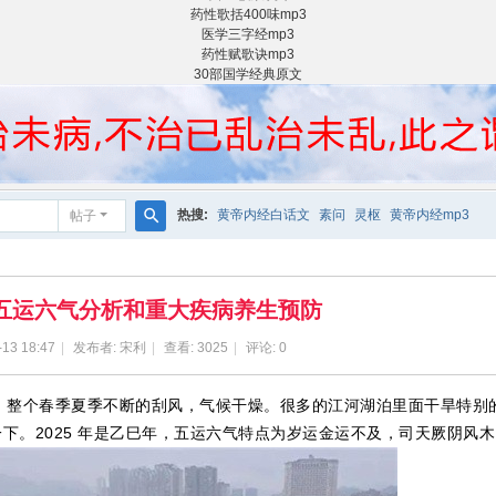
药性歌括400味mp3
医学三字经mp3
药性赋歌诀mp3
30部国学经典原文
热搜:
黄帝内经白话文
素问
灵枢
黄帝内经mp3
帖子
搜
索
年五运六气分析和重大疾病养生预防
-13 18:47
|
发布者:
宋利
|
查看:
3025
|
评论: 0
整个春季夏季不断的刮风，气候干燥。很多的江河湖泊里面干旱特别
下。2025 年是乙巳年，五运六气特点为岁运金运不及，司天厥阴风