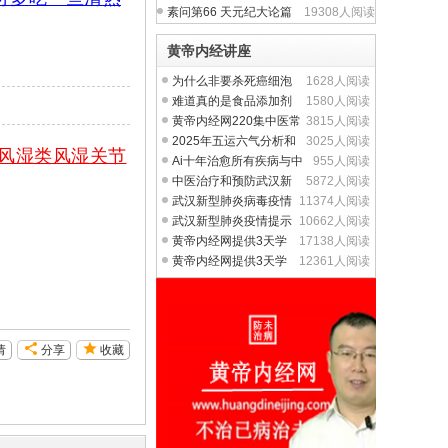
素问第66 天元纪大论篇
19308人阅读
黄帝内经讲座
为什么非要杀死癌细泡
1628人阅读
而不从提升人体正气入
难道真的是食品添加剂
1580人阅读
的问题吗？
黄帝内经网220集中医常
3815人阅读
见病视频全集
2025年五运六气分析和
3025人阅读
风湿类风湿关节
重大疾病养生预防
Ai十年治愈所有疾病与中
955人阅读
医防治未病的思想对
中医治疗和预防武汉新
5872人阅读
型冠状病毒-杨治武
武汉新型肺炎病毒疫情
11374人阅读
的中医西医治疗反思
武汉新型肺炎疫情提示
10662人阅读
我们要增强免疫力和自
黄帝内经网提供3天学
17138人阅读
会站桩艾灸刮痧(寒假暑
黄帝内经网提供3天学
12361人阅读
会50种常见病(寒假暑假
请
分享
收藏