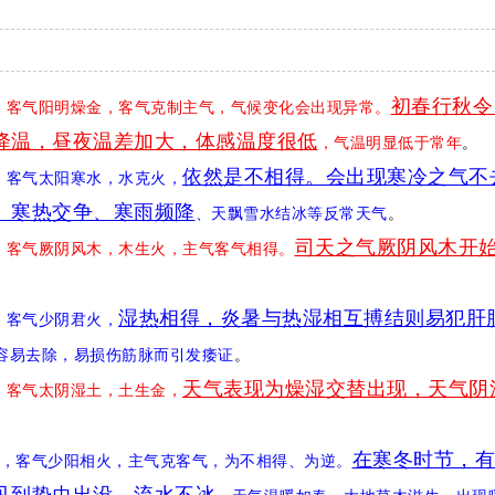
初春行秋令
阴风木，客气阳明燥金，客气克制主气，气候变化会出现异常。
降温，昼夜温差加大，体感温度很低
，气温明显低于常年
。
依然是不相得。会出现寒冷之气不
君火，客气太阳寒水，水克火，
、寒热交争、寒雨频降
、天飘雪水结冰等反常天气
。
司天之气厥阴风木开
阳相火，客气厥阴风木，木生火，主气客气相得。
湿热相得，炎暑与热湿相互搏结则易犯肝
湿土，客气少阴君火，
容易去除，易损伤筋脉而引发痿证
。
天气表现为燥湿交替出现，天气阴
燥金，客气太阴湿土，土生金，
在寒冬时节，有
太阳寒水，客气少阳相火，主气克客气，为不相得、为逆。