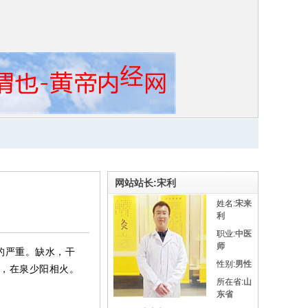
网站站长:宋利
姓名:
宋来
利
职业:
中医
师
的严重。缺水，干
性别:
男性
木，在泉少阳相火。
所在省:
山
东省