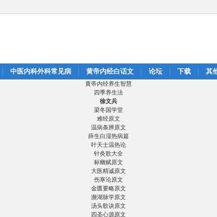
中医内科外科常见病
黄帝内经白话文
论坛
下载
其
黄帝内经养生智慧
四季养生法
徐文兵
梁冬国学堂
难经原文
温病条辨原文
薛生白湿热病篇
叶天士温热论
针灸歌大全
标幽赋原文
大医精诚原文
伤寒论原文
金匮要略原文
濒湖脉学原文
汤头歌诀原文
四圣心源原文