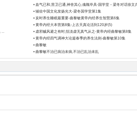
•
血气已和,营卫已通,神舍其心,魂魄毕具-国学堂－梁冬对话徐文兵第
•
辅佐中国文化发扬光大-梁冬国学堂第1集
•
亥时养生睡眠最重要-曲黎敏黄帝内经养生智慧第6集
•
黄帝内经大本营第8集-上古天真论活到120岁(5)
..
•
虚邪贼风避之有时,恬淡虚无真气从之-黄帝内经曲黎敏第8集
•
黄帝内经四气调神大论篇春季的养生法则-曲黎敏第10集
•
曲黎敏
•
曲黎敏不治已病治未病,不治已乱治未乱