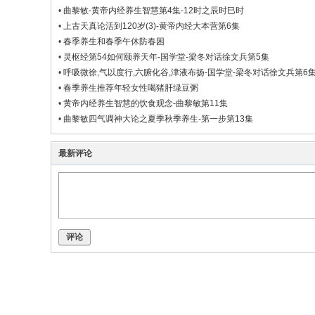
•
曲黎敏-黄帝内经养生智慧第4集-12时之辰时巳时
•
上古天真论活到120岁(3)-黄帝内经大本营第6集
•
春季养生和春季午休防春困
•
灵枢经第54如何颐养天年-国学堂-梁冬对话徐文兵第5集
•
呼吸微徐,气以度行,六腑化谷,津液布扬-国学堂-梁冬对话徐文兵第6集 .
•
春季养生推荐年轻女性喝猪肝绿豆粥
•
黄帝内经养生智慧的饮食观念-曲黎敏第11集
•
曲黎敏四气调神大论之夏季秋季养生-第一步第13集
最新评论
评论