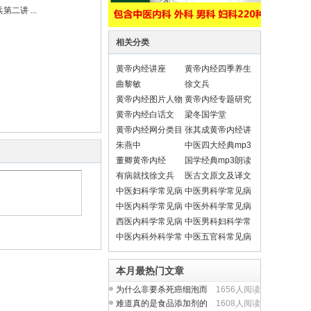
二讲 ...
相关分类
黄帝内经讲座
黄帝内经四季养生
法
曲黎敏
徐文兵
黄帝内经图片人物
黄帝内经专题研究
黄帝内经白话文
梁冬国学堂
黄帝内经网分类目
张其成黄帝内经讲
录导航
座
朱燕中
中医四大经典mp3
朗读
董卿黄帝内经
国学经典mp3朗读
有病就找徐文兵
医古文原文及译文
翻译
中医妇科学常见病
中医男科学常见病
中医内科学常见病
中医外科学常见病
西医内科学常见病
中医男科妇科学常
见疾病
中医内科外科学常
中医五官科常见病
见疾病
本月最热门文章
为什么非要杀死癌细泡而
1656人阅读
不从提升人体正气入
难道真的是食品添加剂的
1608人阅读