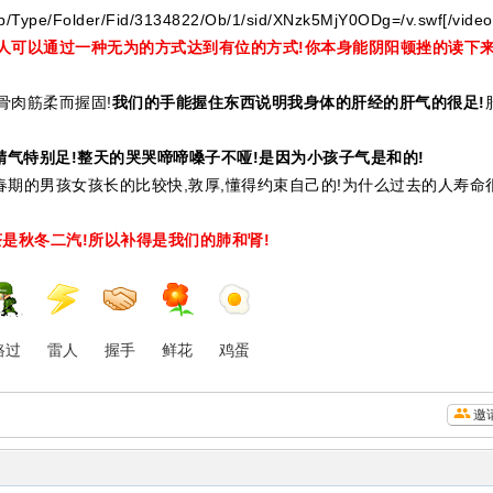
hp/Type/Folder/Fid/3134822/Ob/1/sid/XNzk5MjY0ODg=/v.swf[/video
人可以通过一种无为的方式达到有位的方式!
你本身能阴阳顿挫的读下
骨肉筋柔而握固!
我们的手能握住东西说明我身体的肝经的肝气的很足!
精气特别足!整天的哭哭啼啼嗓子不哑!是因为小孩子气是和的!
.青春期的男孩女孩长的比较快,敦厚,懂得约束自己的!为什么过去的人寿命
茶是秋冬二汽!所以补得是我们的肺和肾!
路过
雷人
握手
鲜花
鸡蛋
邀