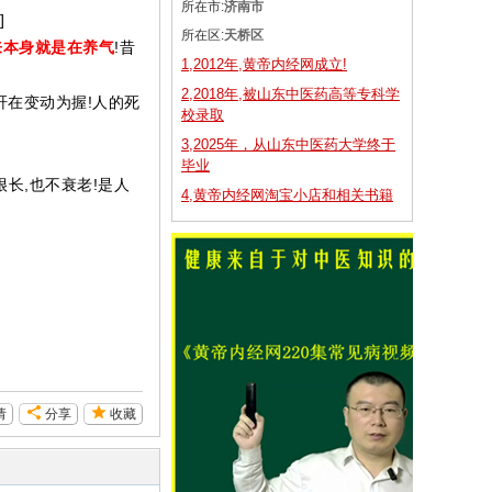
所在市:
济南市
]
所在区:
天桥区
来本身就是在养气
!昔
1,2012年,黄帝内经网成立!
2,2018年,被山东中医药高等专科学
肝在变动为握!人的死
校录取
3,2025年，从山东中医药大学终于
毕业
很长,也不衰老!是人
4,黄帝内经网淘宝小店和相关书籍
请
分享
收藏