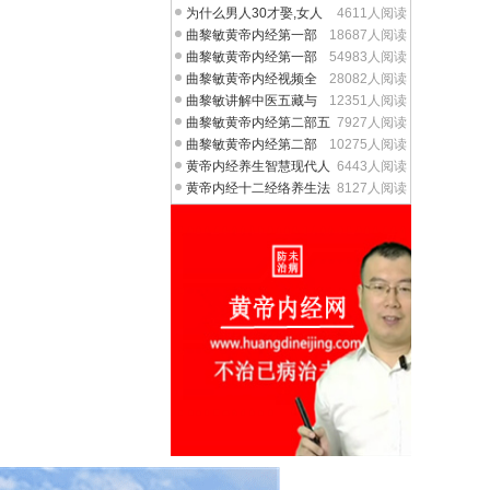
剔了【视频】
为什么男人30才娶,女人
4611人阅读
20才嫁?【视频】
曲黎敏黄帝内经第一部
18687人阅读
18集【高清视频全集】
曲黎敏黄帝内经第一部
54983人阅读
18集【高清视频全集】
曲黎敏黄帝内经视频全
28082人阅读
集72张DVD视频(网上最
曲黎敏讲解中医五藏与
12351人阅读
五音五声五神关系【多
曲黎敏黄帝内经第二部五
7927人阅读
脏与中医意象思维【
曲黎敏黄帝内经第二部
10275人阅读
中医五藏与五行【视频
黄帝内经养生智慧现代人
6443人阅读
死在生活习惯和观念
黄帝内经十二经络养生法
8127人阅读
申时膀胱经大小便