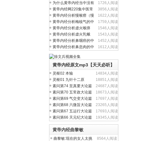
问题吗？
为什么黄帝内经当中没有
1726人阅读
完整的方剂学内容？
黄帝内经网220集中医常
3856人阅读
见病视频全集
黄帝内经分析慢喉瘩（慢
1622人阅读
性喉炎）的中医养生
黄帝内经分析梅核气的中
1759人阅读
医养生治疗与食疗
黄帝内经分析虚火喉痹
1546人阅读
（慢性咽炎）中医养生
黄帝内经分析虚火乳蛾
1543人阅读
（慢性扁桃体炎）中医
黄帝内经分析鼻咽癌的中
1452人阅读
医养生治疗与食疗
黄帝内经分析鼻息肉的中
1612人阅读
医养生治疗与食疗
黄帝内经原文mp3【天天必听】
灵枢02 本输
14834人阅读
灵枢01 九针十二原
18851人阅读
素问第74 至真要大论篇
24687人阅读
素问第70 五常政大论篇
18673人阅读
素问第69 气交变大论篇
17697人阅读
素问第68 六微旨大论篇
23265人阅读
素问第67 五运行大论篇
17693人阅读
素问第66 天元纪大论篇
19345人阅读
黄帝内经曲黎敏
曲黎敏:现在的女人太挑
8564人阅读