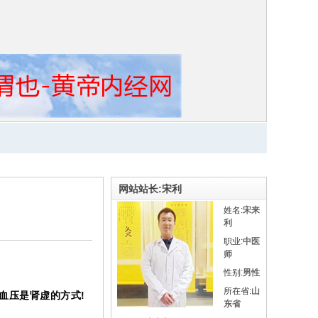
网站站长:宋利
姓名:
宋来
利
职业:
中医
师
性别:
男性
所在省:
山
血压是肾虚的方式!
东省