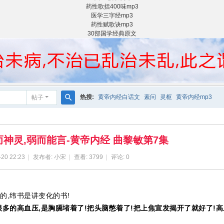
药性歌括400味mp3
医学三字经mp3
药性赋歌诀mp3
30部国学经典原文
热搜:
黄帝内经白话文
素问
灵枢
黄帝内经mp3
帖子
搜
索
而神灵,弱而能言-黄帝内经 曲黎敏第7集
-20 22:23
|
发布者:
小宋
|
查看:
3799
|
评论: 0
的,纬书是讲变化的书!
很多的高血压,是胸膈堵着了!把头脑憋着了!把上焦宣发揭开了就好了!高