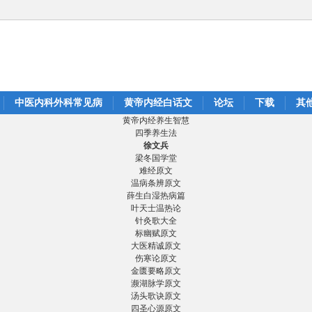
中医内科外科常见病
黄帝内经白话文
论坛
下载
其
黄帝内经养生智慧
四季养生法
徐文兵
梁冬国学堂
难经原文
温病条辨原文
薛生白湿热病篇
叶天士温热论
针灸歌大全
标幽赋原文
大医精诚原文
伤寒论原文
金匮要略原文
濒湖脉学原文
汤头歌诀原文
四圣心源原文