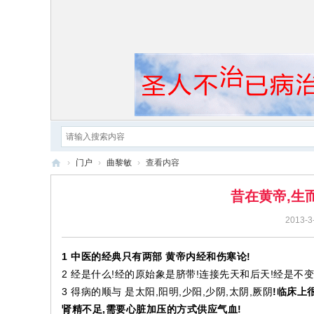
›
门户
›
曲黎敏
›
查看内容
黄
昔在黄帝,生
帝
2013-3
内
经
1 中医的经典只有两部 黄帝内经和伤寒论!
2 经是什么!经的原始象是脐带!连接先天和后天!经是不变
3 得病的顺与 是太阳,阳明,少阳,少阴,太阴,厥阴
!临床上
肾精不足,需要心脏加压的方式供应气血!