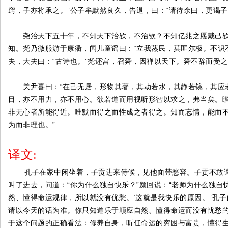
窍，子亦将承之。”公子牟默然良久，告退，曰：“请待余曰，更谒子
尧治天下五十年，不知天下治欤，不治欤？不知亿兆之愿戴己欤
知。尧乃微服游于康衢，闻儿童谣曰：“立我蒸民，莫匪尔极。不识不
夫，大夫曰：“古诗也。”尧还宫，召舜，因禅以天下。舜不辞而受
关尹喜曰：“在己无居，形物其著，其动若水，其静若镜，其应若
目，亦不用力，亦不用心。欲若道而用视听形智以求之，弗当矣。
非无心者所能得近。唯默而得之而性成之者得之。知而忘情，能而
为而非理也。”
译文:
孔子在家中闲坐着，子贡进来侍候，见他面带愁容。子贡不敢
叫了进去，问道：“你为什么独自快乐？”颜回说：“老师为什么独自忧
然、懂得命运规律，所以就没有优愁。’这就是我快乐的原因。”孔
请以今天的话为准。你只知道乐于顺应自然、懂得命运而没有忧愁
于这个问题的正确看法：修养自身，听任命运的穷困与富贵，懂得