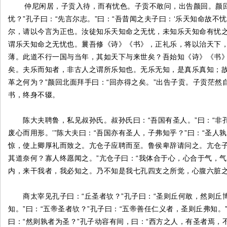
仲尼闲居，子贡入待，而有忧色。子贡不敢问，出告颜回。颜回
忧？”孔子曰：“先言尔志。”曰：“吾昔闻之夫子曰：‘乐天知命故不
尔，请以今言为正也。汝徒知乐天知命之无忧，未知乐天知命有忧
谓乐天知命之无忧也。曩吾修《诗》《书》，正礼乐，将以治天下
薄。此道不行一国与当年，其如天下与来世矣？吾始知《诗》《书
矣。夫乐而知者，非古人之谓所乐知也。无乐无知，是真乐真知；
革之何为？”颜回北面拜手曰：“回亦得之矣。”出告子贡。子贡茫
书，终身不辍。
陈大夫聘鲁，私见叔孙氏。叔孙氏曰：“吾国有圣人。”曰：“非孔丘
废心而用形。’”陈大夫曰：“吾国亦有圣人，子弗知乎？”曰：“圣人
惊，使上卿厚礼而致之。亢仓子应聘而至。鲁侯卑辞请问之。亢仓子
其道奈何？寡人终愿闻之。”亢仓子曰：“我体合于心，心合于气，
内，来干我者，我必知之。乃不知是我七孔四支之所觉，心腹六脏之
商太宰见孔子曰：“丘圣者欤？”孔子曰：“圣则丘何敢，然则丘博
知。”曰：“五帝圣者欤？”孔子曰：“五帝善任仁义者，圣则丘弗知。
曰：“然则孰者为圣？”孔子动容有间，曰：“西方之人，有圣者焉