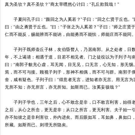
真为圣欤？真不圣欤？”商太宰嘿然心计曰：“孔丘欺我哉！”
子夏问孔子曰：“颜回之为人奚若？”子曰：“回之仁贤于丘也。”曰
曰：“由之勇贤于丘也。”曰：“子张之为人奚若？”子曰：“师之庄贤
仁而不能反，赐能辨而不能讷，由能勇而不能怯，师能庄而不能同。
子列子既师壶丘子林，友伯昏瞀人，乃居南郭。从之处者，日数
年，不上谒请；相遇于道，目若不相见者。门之徒役以为子列子与南
曰：“南郭子貌充心虚，耳无闻，目无见，口无言，心无知，形无惕
焉，而不可与接。顾视子列子，形神不相偶，而不可与群。南郭子
舍，咸有疑色。子列子曰：“得意者无言，进知者亦无言。用无言为
无所不知；亦无所言，亦无所知。如斯而已。汝奚妄骇哉？”
子列子学也，三年之后，心不敢念是非，口不敢言利害，始得老
之后，从心之所念，更无是非；从口之所言，更无利害。夫子始一
亦不知彼之是非利害欤，外内进矣。而后眼如耳，耳如鼻，鼻如口
所藏。如斯而已。则理无所隐矣。