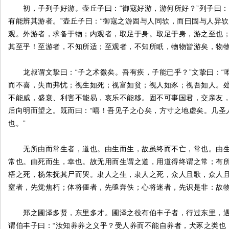
初，子列子好游。壶丘子曰：“御寇好游，游何所好？”列子曰：
有能辨其游者。”壶丘子曰：“御寇之游固与人同欤，而曰固与人异
观。外游者，求备于物；内观者，取足于身。取足于身，游之至也；
其至乎！至游者，不知所适；至观者，不知所眂，物物皆游矣，物物
龙叔谓文挚曰：“子之术微矣。吾有疾，子能已乎？”文挚曰：“唯
而不喜，失而弗忧；视生如死；视富如贫；视人如豕；视吾如人。
不能威，盛衰、利害不能易，哀乐不能移。固不可事国君，交亲友，
后向明而望之。既而曰：“嘻！吾见子之心矣，方寸之地虚矣。几圣
也。”
无所由而常生者，道也。由生而生，故虽终而不亡，常也。由生
常也。由死而生，幸也。故无用而生谓之道，用道得终谓之常；有
梧之死，杨朱抚其尸而哭。隶人之生，隶人之死，众人且歌，众人
窒者，先觉焦朽；体将僵者，先亟奔佚；心将迷者，先识是非：故
郑之圃泽多贤，东里多才。圃泽之役有伯丰子者，行过东里，遇邓析
谓伯丰子曰：“汝知养养之义乎？受人养而不能自养者，犬豕之类也