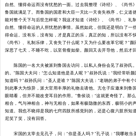
自然、懂得命运而没有忧愁的一面。过去我整理《诗经》、《尚书
鲁国就满足了。而鲁国的国君和大臣一天比一天丧失秩序，仁义道
能对整个天下与后世怎样呢？我这才知道《诗经》、《尚书》、礼
自然、懂得命运的人所忧愁的事情。虽然如此，但我还是明白了一
得命运。没有乐，没有知，才是真正的乐，真正的知，所以没有不
《尚书》、礼制乐律，又丧失了什么呢？又为什么要改革它呢？”颜
深思了七天，不睡不吃，以至骨瘦如柴。颜回又去开导他，然后才
陈国的一名大夫被派到鲁国去访问，以私人身份会见了叔孙氏。”叔
的。”陈国大夫问：“怎么知道他是圣人呢？”叔孙氏说：“我经常听颜
知道吗？”叔孙氏问：“圣人是谁？”陈国大夫说：“老聃的弟子中有
到此事大为惊异，派大官用丰厚的礼物去请他。亢仓子应邀来到鲁国
眼睛看，但并不能改变耳目的作用。”鲁侯说：“这就更奇怪了。那
相合，气与神相合，神与无相合，如果有极隐微的东西，极弱小的
知道。我也不晓得是我的七窍四肢所感觉到的，还是心腹六脏所知道
尼笑了笑，没有回答。
宋国的太宰去见孔子，问：“你是圣人吗？”孔子说：“我哪敢当圣