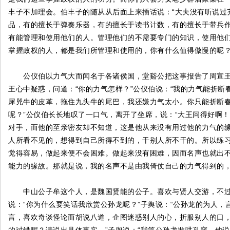
丰子不加理会。伯丰子的随从从后面上来插话说：“大夫没有听说过
品，有的擅长于弹奏乐器，有的擅长于读书计数，有的擅长于带兵
有能管理和使用他们的人。管理他们的不需要专门的知识，使用他
掌握政权的人，都是我们所管理和使用的，你有什么值得傲慢的呢？
公仪伯以力气大而闻名于各诸侯国，堂谿公把这事报告了周宣王
王心中疑惑，问道：“你的力气怎样？”公仪伯说：“我的力气能折断
犀兕牛的皮革，拖住九头牛的尾巴，我还嫌力气太小。你只能折断
呢？”公仪伯长长地叹了一口气，离开了坐席，说：“大王问得好啊
对手，而他的至亲密友却不知道，这是他从来没有用过他的力气的缘
人所看不见的，想得到自己所得不到的，干别人所不干的。所以练
觉得容易，做起来便不会困难。做起来没有困难，因而名声也就出不
能力的缘故。那就是说，我的名声不是由我倚仗自己的力气得到的，
中山公子牟这个人，是魏国贤能的公子。喜欢与贤人交游，不过
说：“你为什么要笑话我欣赏公孙龙呢？”子舆说：“公孙龙的为人
言，喜欢奇谈怪论而胡说八道，企图迷惑别人的心，折服别人的口，