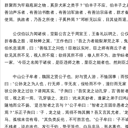
群聚而为牢藉庖厨之物，奚异犬豕之类乎？”伯丰子不应。伯丰子之
善治声乐者，有善治书数者，有善治军旅者，有善治宗庙者，群才
使焉。执政者，乃吾之所使；子奚矜焉？”邓析无以应，目其徒而退
公仪伯以力闻诸侯，堂谿公言之于周宣王，王备礼以聘之。公仪伯
折春螽之股，堪秋蝉之翼。”王作色曰：“吾之力者能裂犀兕之革，
伯长息退席，曰：“善哉王之问也！臣敢以实对。臣之师有商丘子者
欲见其所不见，视人所不窥；欲得其所不得，修人所不为。故学眎
一家。’今臣之名闻于诸侯，是臣违师之教，显臣之能者也。然则臣
中山公子牟者，魏国之贤公子也。好与贤人游，不恤国事；而悦赵
曰：“公孙龙之为人也，行无师，学无友，佞给而不中，漫衍而无家
状公孙龙之过欤？请闻其实。”子舆曰：“吾笑龙之诒孔穿，言‘善
弦，视之若一焉。’孔穿骇之。龙曰：‘此未其妙者。逢蒙之弟子曰
隧地而尘不扬。’是岂智者之言与？“公子牟曰：”智者之言固非愚
焉？“乐正子舆曰：‘子，龙之徒，焉得不饰其阙？吾又言其尤者。’
马。孤犊未尝有母。’‘其负类反伦，不可胜言也。”公子牟曰：’子
不移者，说在改也。发引千钧，势至等也。白马非马，形名离也。孤