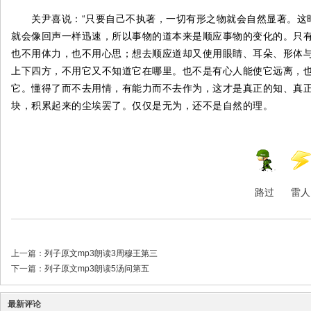
关尹喜说：“只要自己不执著，一切有形之物就会自然显著。这时
就会像回声一样迅速，所以事物的道本来是顺应事物的变化的。只
也不用体力，也不用心思；想去顺应道却又使用眼睛、耳朵、形体
上下四方，不用它又不知道它在哪里。也不是有心人能使它远离，
它。懂得了而不去用情，有能力而不去作为，这才是真正的知、真
块，积累起来的尘埃罢了。仅仅是无为，还不是自然的理。
路过
雷人
上一篇：
列子原文mp3朗读3周穆王第三
下一篇：
列子原文mp3朗读5汤问第五
最新评论