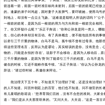
的过错呢？请说出具体事实。”子舆说：“我笑公孙龙欺哄孔穿，他
箭连着一箭，前面一箭对准目标尚未射到，后面一箭的箭尾已经放上
的。逢蒙的弟子叫鸿超，因对妻子大发脾气，要吓唬她，便用乌号
到地上，却没有一点尘土飞扬。’这难道是聪明人所说的话吗？”公
一根箭的箭尾，是因为后一根箭的用力与方向和前一根箭完全相同
了。你又怀疑什么呢？”乐正子舆说：“你和公孙龙是同一类人，哪
生，但心的本体却没有活动。有了具体概念，便不能包括所有的事
以牵引三千斤重的物体。白马不是马。孤牛犊不曾有过母亲。他那些
得这些至理名言，反而认为是谬论，其实错误的是你。没有意念，
物的，只能是永恒的‘存在’。说影子不会移动，是因为人移动后，
三千斤重的物体，是因为‘势’到了能牵引三千斤的程度。白马不是
健在的时候，它还不能称作孤牛犊。”乐正子舆说：“你认为公孙龙
辞说：“请过些时候，再邀你来辩论。”
尧治理天下五十年，不知道天下治理好了呢，还是没有治理好？
的人不知道。问宫外朝廷上的百官，他们也不知道。问不做官的长
有儿童唱的歌谣说：“您养育我们百姓，没有不合您的准则。大家全
道：“我们是从大夫那里听来的。”又问大夫。大夫说，“这是一首古