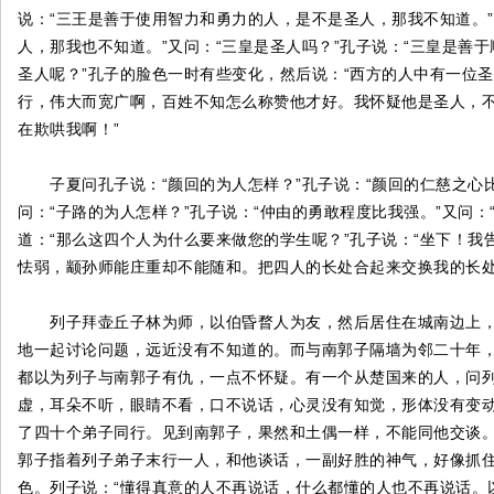
说：“三王是善于使用智力和勇力的人，是不是圣人，那我不知道。”
人，那我也不知道。”又问：“三皇是圣人吗？”孔子说：“三皇是善
圣人呢？”孔子的脸色一时有些变化，然后说：“西方的人中有一位
行，伟大而宽广啊，百姓不知怎么称赞他才好。我怀疑他是圣人，不
在欺哄我啊！”
子夏问孔子说：“颜回的为人怎样？”孔子说：“颜回的仁慈之心比我
问：“子路的为人怎样？”孔子说：“仲由的勇敢程度比我强。”又问：
道：“那么这四个人为什么要来做您的学生呢？”孔子说：“坐下！
怯弱，颛孙师能庄重却不能随和。把四人的长处合起来交换我的长处
列子拜壶丘子林为师，以伯昏瞀人为友，然后居住在城南边上，
地一起讨论问题，远近没有不知道的。而与南郭子隔墙为邻二十年
都以为列子与南郭子有仇，一点不怀疑。有一个从楚国来的人，问列
虚，耳朵不听，眼睛不看，口不说话，心灵没有知觉，形体没有变动
了四十个弟子同行。见到南郭子，果然和土偶一样，不能同他交谈
郭子指着列子弟子末行一人，和他谈话，一副好胜的神气，好像抓
色。列子说：“懂得真意的人不再说话，什么都懂的人也不再说话。