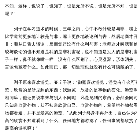
不知。这样，也说了，也知了，也是无所不说，也是无所不知，也
呢？”
列子在学习道术的时候，三年之内，心中不敢计较是与非，嘴上
比学道前更多地计较是与非，嘴上更多地谈论利与害，然后老商才
非；顺从口舌去谈论，反而觉得没有什么利与害；老师这才叫我和
较与谈论的也不知道是我的是非利害呢，也不知道是别人的是非利
子一样，鼻子就像嘴一样，没有什么区别了。心灵凝聚，形体消失
言论包藏着什么。如此而已，那一切道理也就没有什么可隐藏的了
列子原来喜欢游览。壶丘子说：“御寇喜欢游览，游览有什么可喜
览，欣赏的是所见到的东西；我游览，欣赏的是事物的变化。游览啊
相同嘛，他还要说本来与别人不同呢！凡是见到的东西，必然会同
只知道欣赏外物，却不知道欣赏自己。欣赏外物的，希望把外物都
物都看遍，并不是最高的游览。”从此列子终身不再外出，自己认为
高的欣赏不知道看到了什么。任何地方都游览了，任何事物都欣赏
最高的游览啊！”