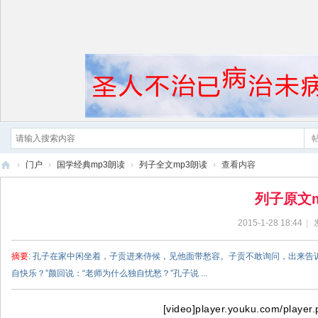
›
门户
›
国学经典mp3朗读
›
列子全文mp3朗读
›
查看内容
黄
列子原文
帝
2015-1-28 18:44
|
内
经
摘要
: 孔子在家中闲坐着，子贡进来侍候，见他面带愁容。子贡不敢询问，出来
自快乐？”颜回说：“老师为什么独自忧愁？”孔子说 ...
[video]player.youku.com/playe