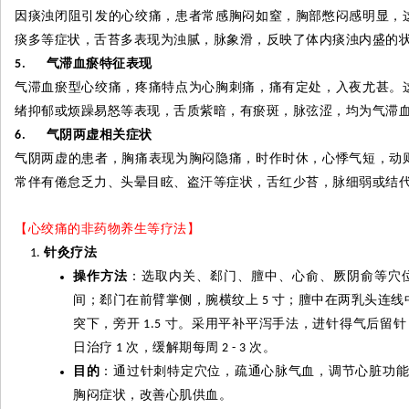
因痰浊闭阻引发的心绞痛，患者常感胸闷如窒，胸部憋闷感明显，
痰多等症状，舌苔多表现为浊腻，脉象滑，反映了体内痰浊内盛的
气滞血瘀特征表现
5.
气滞血瘀型心绞痛，疼痛特点为心胸刺痛，痛有定处，入夜尤甚。
绪抑郁或烦躁易怒等表现，舌质紫暗，有瘀斑，脉弦涩，均为气滞
气阴两虚相关症状
6.
气阴两虚的患者，胸痛表现为胸闷隐痛，时作时休，心悸气短，动
常伴有倦怠乏力、头晕目眩、盗汗等症状，舌红少苔，脉细弱或结
【心绞痛的非药物养生等疗法】
针灸疗法
操作方法
：选取内关、郄门、膻中、心俞、厥阴俞等穴
间；郄门在前臂掌侧，腕横纹上
寸；膻中在两乳头连线
5
突下，旁开
寸。采用平补平泻手法，进针得气后留针
1.5
日治疗
次，缓解期每周
次。
1
2 - 3
目的
：通过针刺特定穴位，疏通心脉气血，调节心脏功
胸闷症状，改善心肌供血。