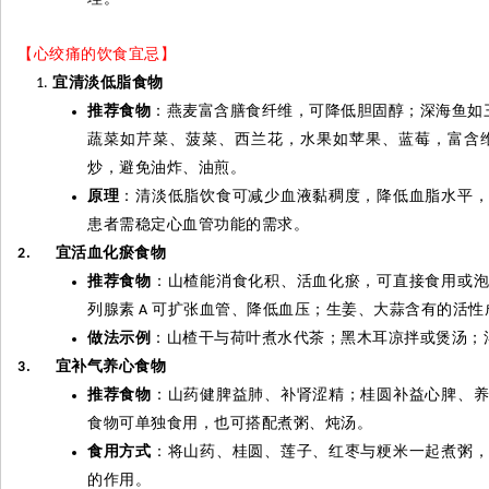
【心绞痛的饮食宜忌】
宜清淡低脂食物
推荐食物
：燕麦富含膳食纤维，可降低胆固醇；深海鱼如
蔬菜如芹菜、菠菜、西兰花，水果如苹果、蓝莓，富含
炒，避免油炸、油煎。
原理
：清淡低脂饮食可减少血液黏稠度，降低血脂水平
患者需稳定心血管功能的需求。
宜活血化瘀食物
2.
推荐食物
：山楂能消食化积、活血化瘀，可直接食用或
列腺素
可扩张血管、降低血压；生姜、大蒜含有的活性
A
做法示例
：山楂干与荷叶煮水代茶；黑木耳凉拌或煲汤；
宜补气养心食物
3.
推荐食物
：山药健脾益肺、补肾涩精；桂圆补益心脾、
食物可单独食用，也可搭配煮粥、炖汤。
食用方式
：将山药、桂圆、莲子、红枣与粳米一起煮粥
的作用。