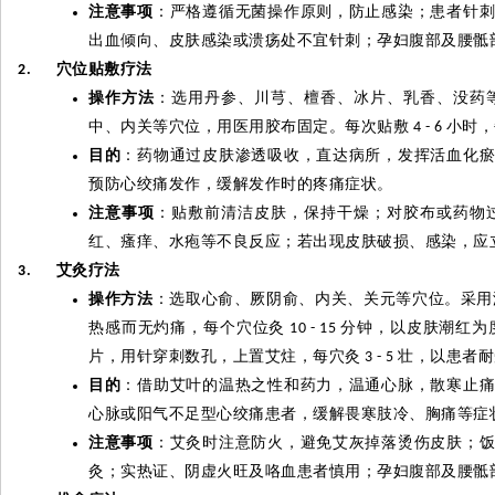
注意事项
：严格遵循无菌操作原则，防止感染；患者针
出血倾向、皮肤感染或溃疡处不宜针刺；孕妇腹部及腰骶
穴位贴敷疗法
2.
操作方法
：选用丹参、川芎、檀香、冰片、乳香、没药
中、内关等穴位，用医用胶布固定。每次贴敷
小时，
4 - 6
目的
：药物通过皮肤渗透吸收，直达病所，发挥活血化
预防心绞痛发作，缓解发作时的疼痛症状。
注意事项
：贴敷前清洁皮肤，保持干燥；对胶布或药物
红、瘙痒、水疱等不良反应；若出现皮肤破损、感染，应
艾灸疗法
3.
操作方法
：选取心俞、厥阴俞、内关、关元等穴位。采用
热感而无灼痛，每个穴位灸
分钟，以皮肤潮红为
10 - 15
片，用针穿刺数孔，上置艾炷，每穴灸
壮，以患者耐
3 - 5
目的
：借助艾叶的温热之性和药力，温通心脉，散寒止
心脉或阳气不足型心绞痛患者，缓解畏寒肢冷、胸痛等症
注意事项
：艾灸时注意防火，避免艾灰掉落烫伤皮肤；
灸；实热证、阴虚火旺及咯血患者慎用；孕妇腹部及腰骶