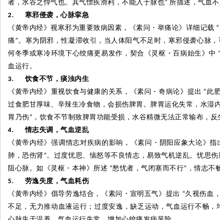
者，水谷之悍气也。其气慓疾滑利，不能入于脉也
所描述，气血不
”
寒邪侵袭，心脉挛急
2.
《黄帝内经》视寒邪为重要致病因素，《素问
・
举痛论》详细记载
“
痛
。寒为阴邪，性凝滞收引，当人体阳气不足时，寒邪侵袭心脉，
”
何冬季或寒冷环境下心绞痛更易发作，契合《灵枢
・
百病始生》中
血运行。
饮食不节，痰浊内生
3.
《黄帝内经》重视饮食与健康的关系，《素问
・
奇病论》提出
此
“
过食肥甘厚味、辛辣生冷食物，会损伤脾胃。脾胃运化失常，水湿
胃乃伤
，饮食不节制致脾胃功能受损，水谷精微无法正常输布，反
”
情志失调，气血逆乱
4.
《黄帝内经》强调情志对疾病的影响，《素问
・
阴阳应象大论》指
肺，恐伤肾
。过度忧思、恼怒等不良情志，易致气机逆乱。忧思伤
”
阻心脉。如《灵枢
・
本神》所述
愁忧者，气闭塞而不行
，情志不
“
”
劳逸失度，气血耗伤
5.
《黄帝内经》倡导劳逸结合，《素问
・
宣明五气》提出
久视伤血
“
不足，无力推动血液运行；过度安逸，缺乏运动，气血运行不畅，
心脉失于温养，气血运行失常，增加心绞痛发病风险。