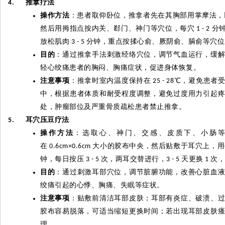
推拿疗法
4.
操作方法
：患者取仰卧位，推拿者先在其胸部用掌摩法，
然后用拇指点按内关、郄门、神门等穴位，每穴
分
1 - 2
放松肌肉
分钟，重点按揉心俞、厥阴俞、膈俞等穴位
3 - 5
目的
：通过推拿手法刺激经络穴位，调节气血运行，缓
轻心绞痛患者的胸闷、胸痛症状，促进身体恢复。
注意事项
：推拿时室内温度保持在
℃
，避免患者
25 - 28
中，根据患者体质和耐受程度调整，避免过度用力引起
处，肿瘤部位及严重骨质疏松患者禁止推拿。
耳穴压豆疗法
5.
操作方法
：选取心、神门、交感、皮质下、小肠
在
大小的胶布中央，然后贴敷于耳穴上，用
0.6cm×0.6cm
钟，每日按压
次，两耳交替进行，
天更换
次，
3 - 5
3 - 5
1
目的
：通过刺激耳部穴位，调节脏腑功能，改善心脏血
绞痛引起的心悸、胸痛、失眠等症状。
注意事项
：贴敷前清洁耳部皮肤；耳部有炎症、破溃、
胶布容易脱落，可适当缩短更换时间；若出现耳部皮肤
理。