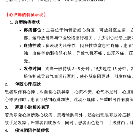
【心绞痛的特征表现】
典型胸痛症状
疼痛部位
：主要位于胸骨后或心前区，可放射至左肩、
部。这种放射痛与中医经络循行相关，手少阴心经沿上肢
疼痛性质
：多表现为压榨性、闷胀性或窒息性疼痛，患者
浊、血瘀等病邪痹阻心脉，导致气机不畅，出现闷痛、
受。
发作时间
：疼痛一般持续
分钟，很少超过
分钟。
3 - 5
15
脏负担或导致气血运行紊乱，使心脉痹阻更甚，引发疼痛
伴随心悸症状
2.
患者常伴有心悸，即自觉心跳异常，心慌不安。心气不足时，心脏
心悸发作时，患者可感到心跳加快、跳动不规律，严重时可伴有胸
寒凝心脉相关表现
3.
若为寒凝心脉所致心绞痛，患者除胸痛外，还会出现畏寒肢冷症状
致手足发凉，严重者四肢厥冷；同时，患者面色苍白，舌淡苔白，
痰浊闭阻伴随症状
4.