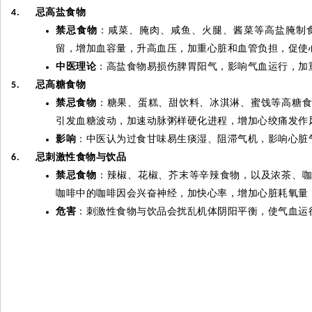
忌高盐食物
4.
禁忌食物
：咸菜、腌肉、咸鱼、火腿、酱菜等高盐腌制
留，增加血容量，升高血压，加重心脏和血管负担，促使
中医理论
：高盐食物易损伤脾胃阳气，影响气血运行，加
忌高糖食物
5.
禁忌食物
：糖果、蛋糕、甜饮料、冰淇淋、蜜饯等高糖
引发血糖波动，加速动脉粥样硬化进程，增加心绞痛发作
影响
：中医认为过食甘味易生痰湿、阻滞气机，影响心脏
忌刺激性食物与饮品
6.
禁忌食物
：辣椒、花椒、芥末等辛辣食物，以及浓茶、
咖啡中的咖啡因会兴奋神经，加快心率，增加心脏耗氧量
危害
：刺激性食物与饮品会扰乱机体阴阳平衡，使气血运