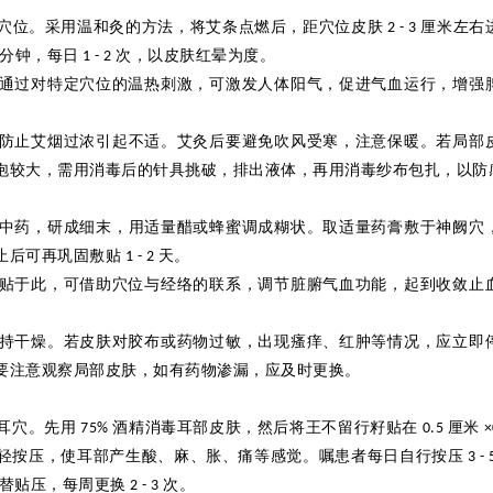
穴位。采用温和
灸
的方法，将艾条点燃后，距穴位皮肤
厘米左右
2 - 3
分钟，每日
次，以皮肤红晕为度。
1 - 2
通过对特定穴位的温热刺激，可激发人体阳气，促进气血运行，增强
防止艾烟过浓引起不适。艾
灸
后要避免吹风受寒，注意保暖。若局部
泡较大，需用消毒后的针具挑破，排出液体，再用消毒纱布包扎，以防
中药，
研
成细末，用适量醋或蜂蜜调成糊状。取适量药膏敷于神阙穴
止后可再巩固敷贴
天。
1 - 2
贴于此，可借助穴位与经络的联系，调节脏腑气血功能，起到收敛止
持干燥。若皮肤对胶布或药物过敏，出现瘙痒、红肿等情况，应立即
要注意观察局部皮肤，如有药物渗漏，应及时更换。
耳穴。先用
酒精消毒耳部皮肤，然后将王不留行籽贴在
厘米
75%
0.5
×
轻按压，使耳部产生酸、麻、胀、痛等感觉。
嘱
患者每日自行按压
3 -
替贴压，每周更换
次。
2 - 3