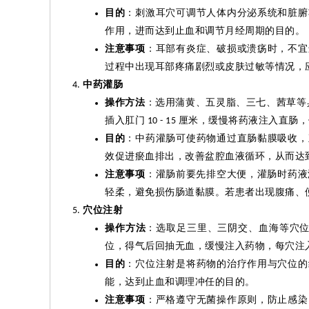
目的
：刺激耳穴可调节人体内分泌系统和脏腑
作用，进而达到止血和调节月经周期的目的。
注意事项
：耳部有炎症、破损或溃疡时，不宜
过程中出现耳部疼痛剧烈或皮肤过敏等情况，
中药灌肠
操作方法
：选用蒲黄、五灵脂、三七、茜草等
插入肛门
厘米，
缓慢将
药液注入直肠，
10 - 15
目的
：中药灌肠可使药物通过直肠黏膜吸收，
效促进瘀血排出，改善盆腔血液循环，从而达
注意事项
：灌肠前要先排空大便，灌肠时药液
轻柔，避免损伤肠道黏膜。若患者出现腹痛、
穴位注射
操作方法
：选取足三里、三阴交、血海等穴
位，得气后回抽无血，缓慢注入药物，每穴注
目的
：穴位注射是将药物的治疗作用与穴位的
能，达到止血和调理冲任的目的。
注意事项
：严格遵守无菌操作原则，防止感染