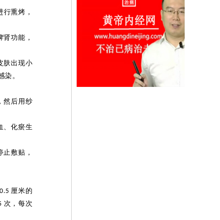
进行熏烤，
脾肾功能，
皮肤出现小
感染。
，然后用纱
血、化
瘀
生
停止敷贴，
厘米的
0.5
次，每次
 5