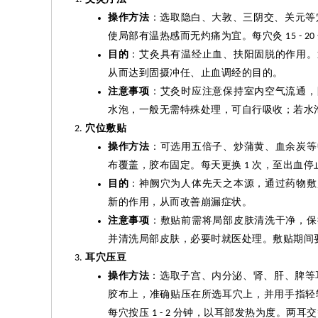
操作方法
：选取隐白、大
敦
、三阴交、关元等
使局部有温热感而无灼痛为宜。每穴
灸
15 - 20
目的
：艾
灸
具有温经止血、扶阳固脱的作用。
从而达到
固摄冲任
、止血调经的目的。
注意事项
：艾
灸
时应注意保持室内空气流通，
水泡，一般无需特殊处理，可自行吸收；若水
穴位敷贴
操作方法
：可选用五倍子、炒蒲黄、血余炭等
布覆盖，胶布固定。每天更换
次，至出血停
1
目的
：神阙穴为人体先天之本源，通过药物敷
新的作用，从而改善崩漏症状。
注意事项
：敷贴前需将局部皮肤清洗干净，保
并清洗局部皮肤，必要时就医处理。敷贴期间
耳穴压豆
操作方法
：选取子宫、内分泌、肾、肝、脾等
胶布上，准确贴压在所选耳穴上，并用手指轻
每穴按压
分钟，以耳部发热为度。两耳交
1 - 2