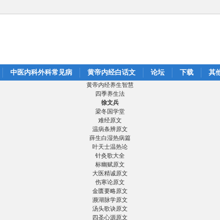
中医内科外科常见病
黄帝内经白话文
论坛
下载
其
黄帝内经养生智慧
四季养生法
徐文兵
梁冬国学堂
难经原文
温病条辨原文
薛生白湿热病篇
叶天士温热论
针灸歌大全
标幽赋原文
大医精诚原文
伤寒论原文
金匮要略原文
濒湖脉学原文
汤头歌诀原文
四圣心源原文