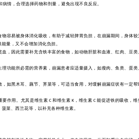
和病情，合理选择药物和剂量，避免出现不良反应。
食物容易被身体消化吸收，有助于减轻脾胃负担，在崩漏期间，身体较
供能量，又不会增加消化负担。
贫血，因此需要补充含铁丰富的食物，如动物肝脏和血液、红肉、豆类
生理功能所必需的营养素，崩漏患者应适量摄入，如瘦肉、鱼类、蛋类
。
效，如黑木耳、藕节、荠菜等，可适当食用，对缓解崩漏症状有一定帮
重要作用。尤其是维生素
和维生素
，维生素
能促进铁的吸收，维
C
K
C
、菠菜、西兰花等，以补充各种维生素。