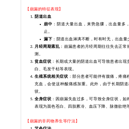
【崩漏的特征表现】
阴道出血
崩中
：阴道大量出血，来势急骤，出血量多
止。
漏下
：阴道出血淋漓不断，时有时无，出血量
月经周期紊乱
：崩漏患者的月经周期往往失去正常
测。
贫血症状
：长期或大量的阴道出血可导致患者出现
白、毛发干枯等表现。
生殖系统相关症状
：部分患者可能伴有腹痛，疼痛
充血，会使这种酸痛感加重。此外，由于长期阴道
状。
全身症状
：因崩漏失血过多，可导致全身症状，如
表现为面色苍白、四肢
厥
冷、血压下降、脉微欲绝
【崩漏的非药物养生等疗法】
艾
灸
疗法