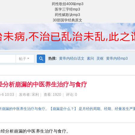
药性歌括400味mp3
医学三字经mp3
药性赋歌诀mp3
30部国学经典原文
热搜:
黄帝内经白话文
素问
灵枢
黄帝内经mp3
帖子
搜
索
经分析崩漏的中医养生治疗与食疗
-6 10:03
|
发布者:
宋利
|
查看:
1920
|
评论: 0
分析崩漏的中医养生治疗与食疗。【崩漏是什么？】 是月经的周期、经期、经量发生严
内经分析崩漏的中医养生治疗与食疗。