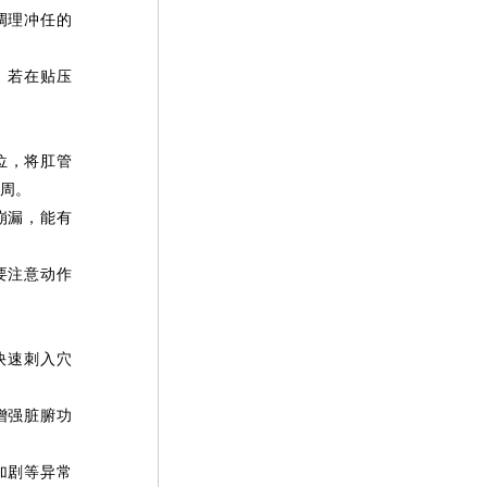
调理冲任的
。若在贴压
位，将肛管
周。
崩漏，能有
要注意动作
快速刺入穴
增强脏腑功
加剧等异常