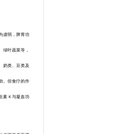
为虚弱，脾胃功
、绿叶蔬菜等，
、奶类、豆类及
助。但食疗的作
生素
与凝血功
K