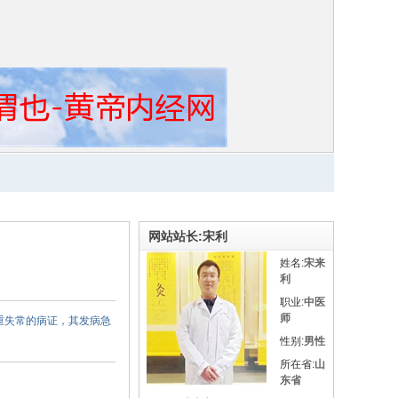
网站站长:宋利
姓名:
宋来
利
职业:
中医
师
重失常的病证，其发病急
性别:
男性
所在省:
山
东省