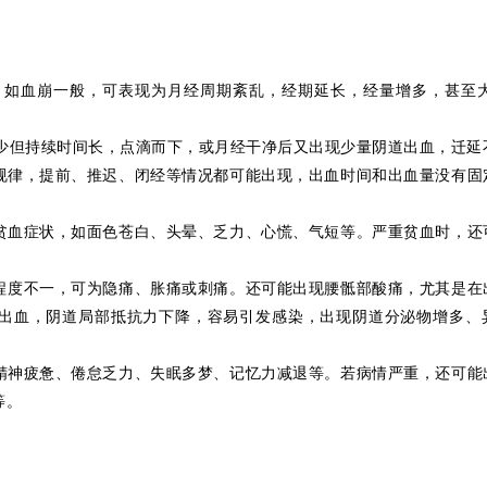
，如血崩一般，可表现为月经周期紊乱，经期延长，经量增多，甚至
少但持续时间长，点滴而下，或月经干净后又出现少量阴道出血，迁延
规律，提前、推迟、闭经等情况都可能出现，出血时间和出血量没有固
贫血症状，如面色苍白、头晕、乏力、心慌、气短等。严重贫血时，还
程度不一，可为隐痛、胀痛或刺痛。还可能出现腰
骶
部酸痛，尤其是在
出血，阴道局部抵抗力下降，容易引发感染，出现阴道分泌物增多、
精神疲惫、倦怠乏力、失眠多梦、记忆力减退等。若病情严重，还可能
等。