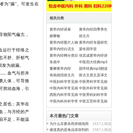
者为“漏”。可发生在
相关分类
黄帝内经讲座
黄帝内经四季养生
导致阳气偏
亢
，
法
曲黎敏
徐文兵
黄帝内经图片人物
黄帝内经专题研究
黄帝内经白话文
梁冬国学堂
血运行于经络之
黄帝内经网分类目
张其成黄帝内经讲
志
不
舒、肝
郁气
录导航
座
朱燕中
中医四大经典mp3
而发为崩漏。
朗读
董卿黄帝内经
国学经典mp3朗读
脉
血气与邪并
……
有病就找徐文兵
医古文原文及译文
翻译
袭人体，可导致
中医妇科学常见病
中医男科学常见病
中医内科学常见病
中医外科学常见病
可扰动血海，引
西医内科学常见病
中医男科妇科学常
见疾病
中医内科外科学常
中医五官科常见病
之居也；其华在
见疾病
血，与月经的产
本月最热门文章
阳不足，不能温
为什么非要杀死癌细泡而
1637人阅读
不从提升人体正气入
难道真的是食品添加剂的
1587人阅读