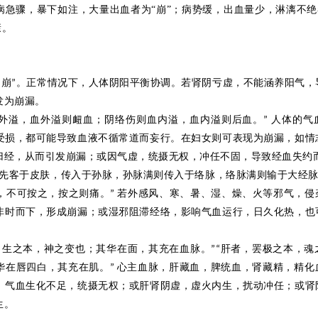
急骤，暴下如注，大量出血者为“崩”；病势缓，出血量少，淋漓不绝
康。
之崩
。正常情况下，人体阴阳平衡协调。若肾阴亏虚，不能涵养阳气，
”
发为崩漏。
外溢，血外溢则
衄
血；阴络伤则血内溢，血内溢则后血。
人体的气
”
受损，都可能导致血液不循常道而
妄
行。在妇女则可表现为崩漏，如情
归经，从而引发崩漏；或因气虚，统摄无权，冲任不固，导致经血失约
先客于皮肤，传入于孙脉，孙脉满则传入于络脉，络脉满则输于大经
，不可按之，按之则痛。
若外感风、寒、暑、湿、燥、火等邪气，侵
”
非时而下，形成崩漏；或湿邪阻滞经络，影响气血运行，日久化热，也
，生之本，神之变也；其华在面，其充在血脉。
肝者，罢极之本，魂
”“
华在唇四白，其充在肌。
心主血脉，肝藏血，脾统血，肾藏精，精化
”
，气血生化不足，统摄无权；或肝肾阴虚，虚火内生，扰动冲任；或肾
生。