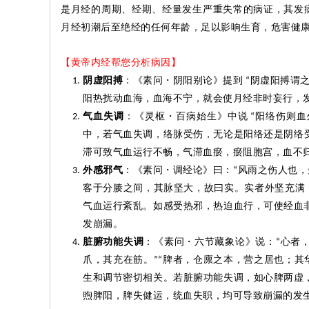
是月经的周期、经期、经量发生严重失常的病证，其发病
月经初潮后至绝经的任何年龄，足以影响生育，危害健
【黄帝内经帮您分析病因】
阴虚阳搏
：《素问
・
阴阳别论》提到
阴虚阳搏谓
“
阳热扰动血海，血海不宁，就会使月经非时
妄
行，
气血失调
：《灵枢
・
百病始生》中说
阳络伤则血
“
中，若气血失调，络脉受伤，无论是阳
络还是阴
络
滞可致
气血运行不畅，气滞血
瘀
，
瘀
阻胞宫，血
不
外感邪气
：《素问
・
调经论》曰：
风雨之伤人也，
“
客于分
腠
之间，其脉
坚
大，故曰实。实者外
坚
充满
气血运行紊乱。如感受热邪，热迫血行，可使经血
发崩漏。
脏腑功能失调
：《素问
・
六节藏象论》说：
心者
“
爪，其充在筋。
脾者，仓廪之本，营之居也；其
”“
生和调节密切相关。若脏腑功能失调，如心脾两虚
煦脾阳，脾失健运，统血失职，均可导致崩漏的发