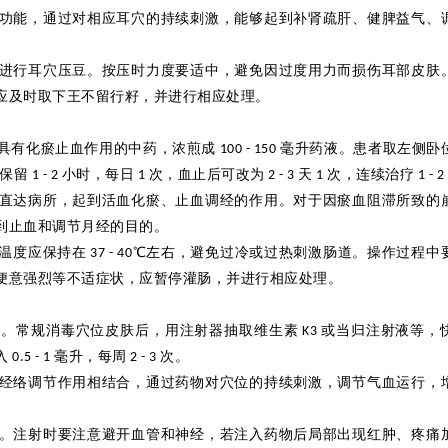
功能，通过对相应耳穴的持续刺激，能够起到补肾疏肝、健脾益气、
进行耳穴压豆。按压时力度要适中，避免因过度用力而损伤耳部皮肤
应及时取下王不留行籽，并进行相应处理。
具有化
瘀
止血作用的中药，浓煎成
毫升药液。患者取左侧卧
100 - 150
保留
小时，每日
次，血止后可改为
天
次，连续治疗
1 - 2
1
2 - 3
1
1 - 2
直达病所，起到活血化瘀、止血调经的作用。对于因瘀血阻滞所致的
到止血和调节月经的目的。
温度应保持在
℃
左右，避免过冷或过热刺激肠道。操作过程中
37 - 40
便意强烈等不适症状，应暂停灌肠，并进行相应处理。
位。常规消毒穴位皮肤后，用注射器抽取维生素
或当归注射液等，
K3
入
毫升，每周
次。
0.5 - 1
2 - 3
经络调节作用相结合，通过药物对穴位的持续刺激，调节气血运行，
。注射时要注意避开血管和神经，若注入药物后局部出现红肿、疼痛