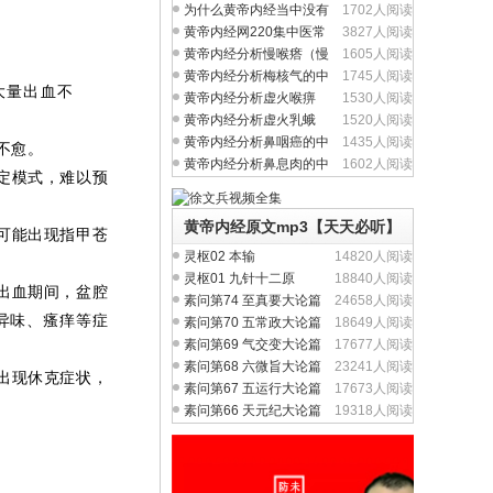
问题吗？
为什么黄帝内经当中没有
1702人阅读
完整的方剂学内容？
黄帝内经网220集中医常
3827人阅读
见病视频全集
黄帝内经分析慢喉瘩（慢
1605人阅读
性喉炎）的中医养生
黄帝内经分析梅核气的中
1745人阅读
大量出血不
医养生治疗与食疗
黄帝内经分析虚火喉痹
1530人阅读
（慢性咽炎）中医养生
黄帝内经分析虚火乳蛾
1520人阅读
（慢性扁桃体炎）中医
黄帝内经分析鼻咽癌的中
1435人阅读
不愈。
医养生治疗与食疗
黄帝内经分析鼻息肉的中
1602人阅读
定模式，难以预
医养生治疗与食疗
黄帝内经原文mp3【天天必听】
可能出现指甲苍
灵枢02 本输
14820人阅读
灵枢01 九针十二原
18840人阅读
出血期间，盆腔
素问第74 至真要大论篇
24658人阅读
异味、瘙痒等症
素问第70 五常政大论篇
18649人阅读
素问第69 气交变大论篇
17677人阅读
素问第68 六微旨大论篇
23241人阅读
出现休克症状，
素问第67 五运行大论篇
17673人阅读
素问第66 天元纪大论篇
19318人阅读