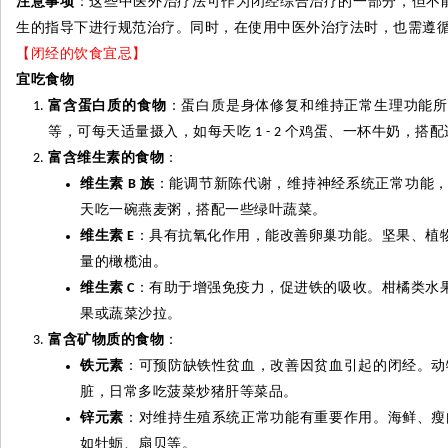
注意事项
：这些中医外治疗法可作为闭经综合治疗的一部分，但不
生的指导下进行规范治疗。同时，在使用中医外治疗法时，也需遵
【闭经的饮食宜忌】
宜吃食物
富含蛋白质的食物
：蛋白质是身体修复和维持正常生理功能
等，可每天适量摄入，如每天吃
个
鸡蛋、一杯牛奶，搭配
1 - 2
富含维生素的食物
：
维生素
族
：能调节新陈代谢，维持神经系统正常功能
B
天吃一碗燕麦粥，搭配一些绿叶蔬菜。
维生素
：具有抗氧化作用，能改善卵巢功能。坚果、植
E
量的橄榄油。
维生素
：有助于增强免疫力，促进铁的吸收。柑橘类水
C
果或蔬菜沙拉。
富含矿物质的食物
：
铁元素
：可预防缺铁性贫血，改善因贫血引起的闭经。动
脏，日常多吃菠菜炒猪肝等菜品。
锌
元素
：对维持生殖系统正常功能有重要作用。海鲜、瘦
如牡蛎、扇贝等。