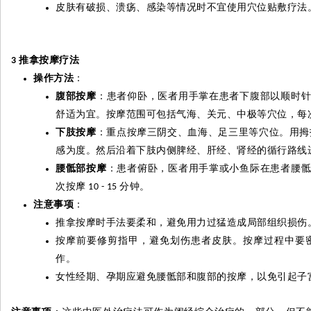
皮肤有破损、溃疡、感染等情况时不宜使用穴位贴敷疗法
推拿按摩疗法
3
操作方法
：
腹部按摩
：患者仰卧，
医
者用手掌在患者下腹部以顺时
舒适为宜。按摩范围可包括气海、关元、中极等穴位，每
下肢按摩
：重点按摩三阴交、血海、足三里等穴位。用拇
感为度。然后沿着下肢内侧脾经、肝经、肾经的循行路线
腰
骶
部按摩
：患者俯卧，
医
者用手掌或小鱼际在患者腰
次按摩
分钟。
10 - 15
注意事项
：
推拿按摩时手法要柔和，避免用力过猛造成局部组织损伤
按摩前要修剪指甲，避免划伤患者皮肤。按摩过程中要
作。
女性经期、孕期应避免腰
骶
部和腹部的按摩，以免引起子