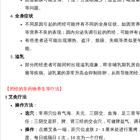
等问题。
全身症状
不同原因引起的闭经可能伴有不同的全身症状。如因营
等营养不良的表现；因内分泌失调引起的闭经，可能伴有
有些患者还可能出现潮热、盗汗、烦躁、失眠等类似更
能。
溢乳
部分闭经患者可能同时出现溢乳现象，即非哺乳期乳房
瘤等疾病。
泌
乳素的异常升高会抑制排卵，从而导致闭经
【闭经的非药物养生等疗法】
艾
灸
疗法
1
操作方法
：
选穴
：常用穴位有气海、关元、三阴交、血海、足三里
任；三阴交是肝、脾、肾三经的交会穴，可健脾益气、调
操作
：点燃艾条一端，距穴位皮肤
厘米处进行熏烤
2 - 3
度。每日或隔日
次，
次为一个疗程。
1
10