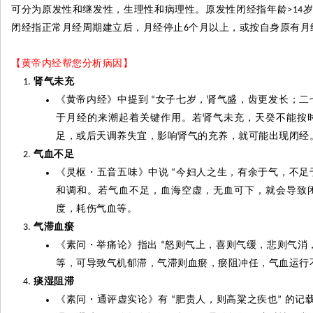
可分为原发性和
继发
性，生理性和病理性。原发性
闭经指
年龄
>14
闭经指正常月经周期建立后，月经停止
个月以上，或按自身原有月
6
【黄帝内经帮您分析病因】
肾气未充
《黄帝内经》中提到
女子七岁，肾气盛，齿更发长；二
“
于
月经的来潮起着关键作用。若肾气未充，天癸不能按
足，或后天调养失宜，影响肾气的充养，就可能出现闭经
气血不足
《灵枢
・
五音五味》中说
今妇人之生，有余于气，不足
“
和调和。若气血不足，血海空虚，无血可下，就会导致
度，耗伤气血等。
气滞血
瘀
《素问
・
举痛论》指出
怒则气上，喜则气缓，悲则气消
“
等，可导致气机郁滞，气滞则血
瘀
，
瘀阻冲
任，气血运行
痰湿阻滞
《素问
・
通评虚实论》有
肥贵人，则高粱之疾也
的记
“
”