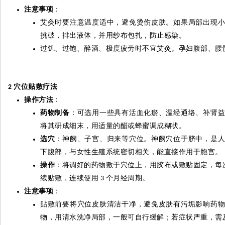
注意事项
：
艾
灸
时要注意温度适中，避免烫伤皮肤。如果局部出现
挑破，排出液体，并用纱布包扎，防止感染。
过饥、过饱、醉酒、极度疲劳时不宜艾
灸
。孕妇腹部、腰
穴位贴敷疗法
2
操作方法
：
药物制备
：可选用一些具有活血化瘀、温经通络、补肾
将其
研
成细末，用适量的醋或蜂蜜调成糊状。
选穴
：神阙、子宫、归来等穴位。神阙穴位于脐中，是
下腹部，与女性生殖系统密切相关，能直接作用于胞宫。
操作
：将调好的药物敷于穴位上，用胶布或敷贴固定，每
续贴敷，连续使用
个
月经周期。
3
注意事项
：
贴敷前要将穴位皮肤清洁干净，避免皮肤有污垢影响药
物，用清水洗净局部，一般可自行缓解；若症状严重，需