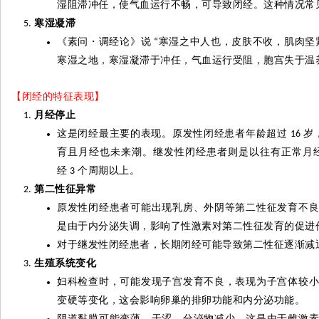
湿阻滞冲任，使气血运行不畅，可导致闭经。这种情况常
寒湿凝滞
《素问
・
调经论》说
寒湿之中人也，皮肤不收，肌肉
坚
“
寒湿之地，寒湿凝滞于冲任，气血运行受阻，胞宫失于温
【闭经的特征表现】
月经停止
这是闭经最主要的表现。原发性闭经患者年龄超过
岁
16
育
且月经也未来潮。继发性闭经患者则是以往有正常月
经
个
周期以上。
3
第二性征异常
原发性闭经患者可能出现乳房、外阴等第二性征发育不
是由于内分泌失调，影响了性激素对第二性征发育的促进
对于继发性闭经患者，长期闭经可能导致第二性
征逐渐
减
生殖系统变化
妇科检查时，可能发现子宫发育不良，表现为子宫体较
变硬等变化，这会影响卵巢的排卵功能和内分泌功能。
阴道黏膜可能变薄、干涩，分泌物减少，这是由于雌激