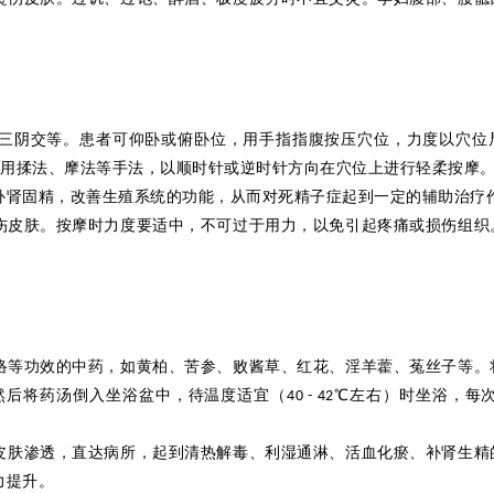
三阴交等。患者可仰卧或俯卧位，用手指
指
腹按压穴位，力度以穴位
用揉法、摩法等手法，以顺时针或逆时针方向在穴位上进行轻柔按摩
补肾固精，改善生殖系统的功能，从而对死精子症起到一定的辅助治疗
伤皮肤。按摩时力度要适中，不可过于用力，以免引起疼痛或损伤组织
络等功效的中药，如黄柏、苦参、败酱草、红花、淫羊
藿
、菟丝子等。
然后将药汤
倒入坐浴盆
中，待温度适宜（
℃
左右）时坐浴，每
40 - 42
皮肤渗透，直达病所，起到清热解毒、利湿通淋、活血化瘀、补肾生精
力提升。