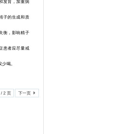
和发育，加重病
精子的生成和质
失衡，影响精子
症患者应尽量戒
议少喝。
/ 2 页
下一页