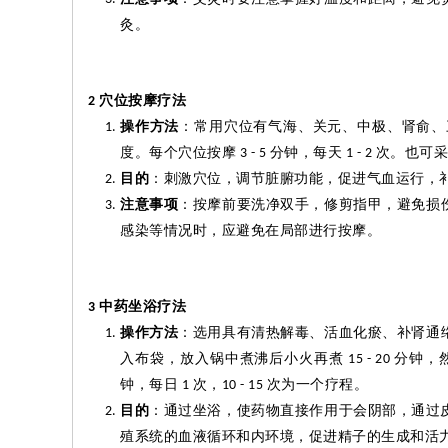
灸
。
穴位按摩疗法
2
操作方法
：常用穴位有气海、关元、中极、肾
俞
、
度。每个穴位按摩
分钟，每天
次。也可采
3 - 5
1 - 2
目的
：刺激穴位，调节脏腑功能，促进气血运行，
注意事项
：按摩前要洗净双手，修剪指甲，避免损
感染等情况时，应避免在局部进行按摩。
中药坐浴疗法
3
操作方法
：选用具有清热解毒、活血化瘀、补肾通
入布袋，放入锅中煮沸后小火再煮
分钟，
15 - 20
钟，每日
次，
次为一个疗程。
1
10 - 15
目的
：通过坐浴，使药物直接作用于会阴部，通过
殖系统的血液循环和内环境，促进精子的生成和活