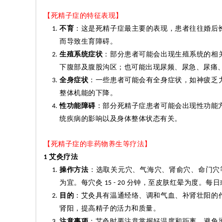
【死精子症的特征表现】
不育
：这是死精子症最主要的表现，患者往往婚后
而导致生育障碍。
生殖系统症状
：部分患者可能会出现生殖系统的相
下腹部及腹股沟区；也可能出现尿频、尿急、尿痛
全身症状
：一些患者可能会有全身症状，如神疲乏
整体机能的下降。
性功能障碍
：部分死精子症患者可能会出现性功能
统疾病的影响以及身体整体状态有关。
【死精子症的非药物养生等疗法】
艾
灸
疗法
1
操作方法
：选取关元穴、气海穴、肾
俞
穴、命门穴
为宜。每穴
灸
分钟，至皮肤红晕为度。每日
15 - 20
目的
：艾
灸
具有温通经络、调和气血、补肾壮阳的
肾阳，提高精子的活力和质量。
注意事项
：艾
灸
时要注意掌握好温度和距离，避免