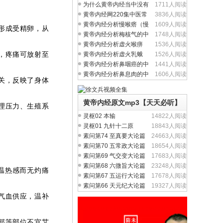
问题吗？
为什么黄帝内经当中没有
1711人阅读
完整的方剂学内容？
黄帝内经网220集中医常
3836人阅读
见病视频全集
黄帝内经分析慢喉瘩（慢
1609人阅读
形成受精卵，从
性喉炎）的中医养生
黄帝内经分析梅核气的中
1748人阅读
医养生治疗与食疗
黄帝内经分析虚火喉痹
1536人阅读
（慢性咽炎）中医养生
，疼痛可放射至
黄帝内经分析虚火乳蛾
1526人阅读
（慢性扁桃体炎）中医
黄帝内经分析鼻咽癌的中
1441人阅读
医养生治疗与食疗
黄帝内经分析鼻息肉的中
1606人阅读
关，反映了身体
医养生治疗与食疗
黄帝内经原文mp3【天天必听】
理压力、生殖系
灵枢02 本输
14822人阅读
灵枢01 九针十二原
18843人阅读
素问第74 至真要大论篇
24663人阅读
素问第70 五常政大论篇
18654人阅读
素问第69 气交变大论篇
17683人阅读
素问第68 六微旨大论篇
23248人阅读
温热感而无灼痛
素问第67 五运行大论篇
17678人阅读
素问第66 天元纪大论篇
19327人阅读
气血供应，温补
部等部位不宜艾