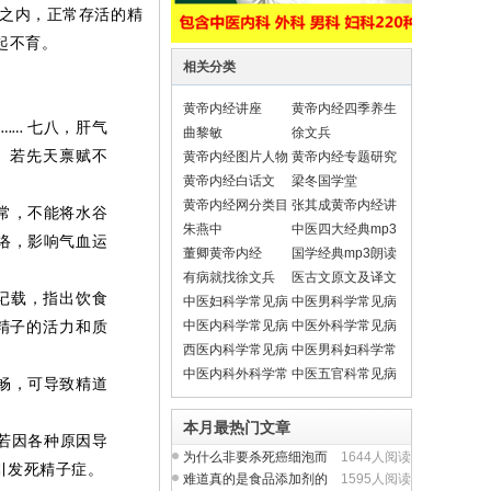
之内，正常存活的精
起不育。
相关分类
黄帝内经讲座
黄帝内经四季养生
子
七八，肝气
……
法
曲黎敏
徐文兵
。若先天禀赋不
黄帝内经图片人物
黄帝内经专题研究
黄帝内经白话文
梁冬国学堂
黄帝内经网分类目
张其成黄帝内经讲
常，不能将水谷
录导航
座
朱燕中
中医四大经典mp3
络，影响气血运
朗读
董卿黄帝内经
国学经典mp3朗读
有病就找徐文兵
医古文原文及译文
翻译
记载，指出饮食
中医妇科学常见病
中医男科学常见病
中医内科学常见病
中医外科学常见病
精子的活力和质
西医内科学常见病
中医男科妇科学常
见疾病
中医内科外科学常
中医五官科常见病
畅，可导致精道
见疾病
本月最热门文章
若因各种原因导
为什么非要杀死癌细泡而
1644人阅读
引发死精子症。
不从提升人体正气入
难道真的是食品添加剂的
1595人阅读