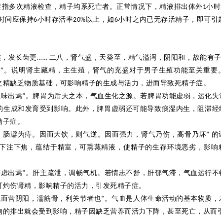
症
指多次
精液检查，精子均系死亡者。正常情况下，精液排出体外
小时
1
时间应保持
小时存活率
以上，如
小时之内已无存活精子，即可引
6
20%
6
实，发长齿更
二八，肾气盛，天癸至，精气溢泻，阴阳和，故能有
……
极
。说明肾主藏精，主生殖，肾气的充
盛对于
男子生殖功能至关重要
”
之精缺乏物质基础，可影响精子的生成与活力，进而导致死精子症。
五味出焉
。脾胃为后天之本，气血生化之源。若脾胃功能虚弱，运化失
”
的生成和发育受到影响。此外，脾胃
虚弱还
可能导致痰湿内生，阻滞经
精子症。
，肠
澼
为痔。因而大饮，则气逆。因而强力，肾气乃伤，高骨乃坏
的
”
下注下焦，蕴结于精室，可熏蒸精液，使精子的生存环境恶劣，影响
谋虑出焉
。肝主疏泄，调畅气机。若情志
不
舒，肝郁气滞，气血运行不
”
可灼伤肾精，影响精子的活力，引发死精子症。
气而营阴阳，
濡
筋骨，利关节者也
。气血是人体生命活动的基本物质，
”
物的排出就会受到影响，精子因缺乏营养而活力下降，甚至死亡，从而