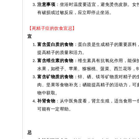
注意事项
：坐浴时温度要适宜，避免烫伤皮肤。女
有破损或过敏反应，应立即
停止坐
浴。
【死精子症的饮食宜忌】
宜
富含蛋白质的食物
：蛋白质是生成精子的重要原料
提高精子的质量和活力。
富含维生素的食物
：维生素具有抗氧化作用，能保
水果，如橙子、苹果、猕猴桃、菠菜、西兰花等，
富含矿物质的食物
：锌、硒、镁等矿物质对精子的
肉、坚果等食物补充；硒能提高精子的活动力，可
物中获取。
补肾食物
：从中医角度看，肾主生殖，适当食用一
可能有一定帮助。
忌