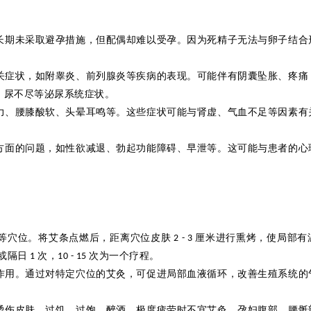
长期未采取避孕措施，但配偶却难以受孕。因为死精子无法与卵子结合
关症状，如附睾炎、前列腺炎等疾病的表现。可能伴有阴囊坠胀、疼痛
、尿不尽等泌尿系统症状。
力、腰膝酸软、头晕耳鸣等。这些症状可能与肾虚、气血不足等因素有
方面的问题，如性欲减退、勃起功能障碍、早泄等。这可能与患者的心
等穴位。将艾条点燃后，距离穴位皮肤
厘米进行
熏烤，使局部有
2 - 3
或隔日
次，
次为一个疗程。
1
10 - 15
作用。通过对特定穴位的艾
灸
，可促进局部血液循环，改善生殖系统的
烫伤皮肤。过饥、过饱、醉酒、极度疲劳时不宜艾
灸
。孕妇腹部、腰
骶