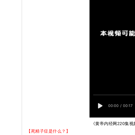
《黄帝内经网220集
【死精子症是什么？】