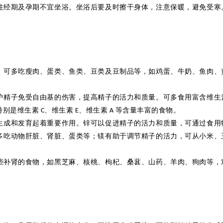
性经期及孕期不宜坐浴。坐浴后要及时擦干身体，注意保暖，避免受寒
，可多吃瘦肉、蛋类、鱼类、豆类及豆制品等，如鸡蛋、牛奶、鱼肉、
护精子免受自由基的伤害，提高精子的活力和质量。可多食用富含维生
特别是维生素
、维生素
、维生素
等含量丰富的食物。
C
E
A
生成和发育起着重要作用。
锌
可以促进精子的活力和质量，可通过食用
多吃动物肝脏、肾脏、蛋类等；镁有助于调节精子的活力，可从小米、
些补肾的食物，如黑芝麻、核桃、枸杞、桑葚、山药、羊肉、狗肉等，