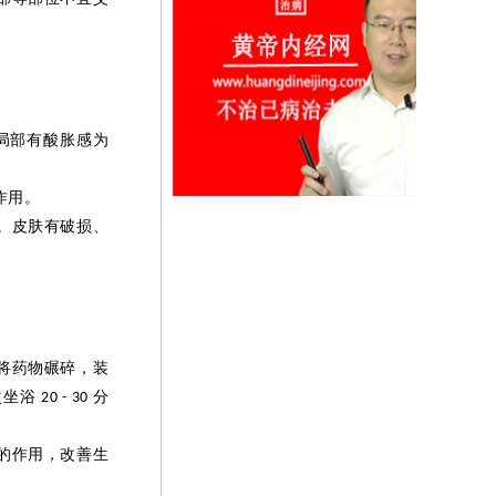
局部有酸胀感为
。
作用。
。皮肤有破损、
将药物碾碎，装
次坐浴
分
20 - 30
的作用，改善生