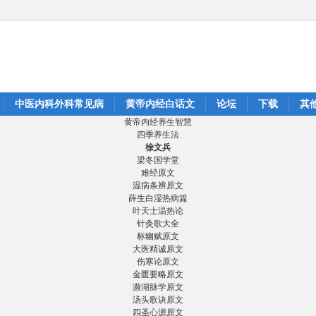
中医内科外科常见病
黄帝内经白话文
论坛
下载
其
黄帝内经养生智慧
四季养生法
徐文兵
梁冬国学堂
难经原文
温病条辨原文
薛生白湿热病篇
叶天士温热论
针灸歌大全
标幽赋原文
大医精诚原文
伤寒论原文
金匮要略原文
濒湖脉学原文
汤头歌诀原文
四圣心源原文