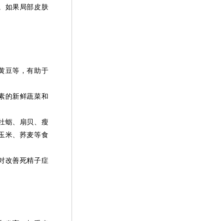
。如果局部皮肤
黄豆等，有助于
素的新鲜蔬菜和
牡蛎、扇贝、瘦
玉米、荞麦等食
对改善死精子症