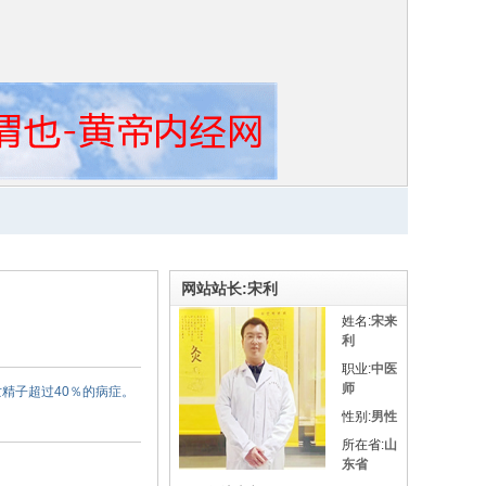
网站站长:宋利
姓名:
宋来
利
职业:
中医
师
精子超过40％的病症。
性别:
男性
所在省:
山
东省