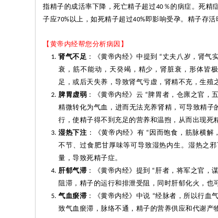
指精子的成活率下降，死亡精子超过
％的病症。死精
40
子应
以上，如死精子超过
即影响受孕。精子存活
70%
40%
【黄帝内经帮您分析病因】
肾气不足
：《黄帝内经》中提到
丈夫八岁，肾气
“
衰，筋不能动，天癸竭，精少，肾脏衰，形体皆
足，或后天失养，导致肾气亏虚，肾精不充，生殖
脾胃虚弱
：《黄帝内经》云
脾胃者，仓廪之官，
“
精微转化为气血，进而无法充养肾精，可导致精子
行，使精子得不到充足的营养和温煦，从而出现死
湿热下注
：《黄帝内经》有
因而饱食，筋脉横解
“
不节、过食肥甘厚味等可导致湿热内生。湿热之邪
量，导致死精子症。
肝郁气滞
：《黄帝内经》提到
肝者，将军之官，
“
阻滞，精子的运行和排泄受阻，同时肝郁化火，也
气血
瘀
滞
：《黄帝内经》中说
经脉者，所以行血
“
致气血
瘀
滞，脉络不通，精子的营养供应和代谢产