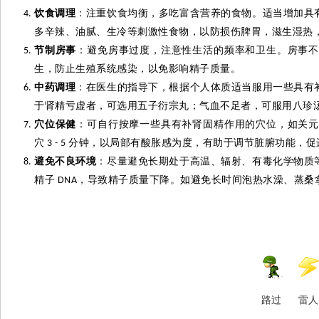
饮食调理
：注重饮食均衡，多吃富含营养的食物。适当增加具
多辛辣、油腻、生冷等刺激性食物，以防损伤脾胃，滋生湿热
节制房事
：避免房事过度，注意性生活的频率和卫生。房事不
生，防止生殖系统感染，以免影响精子质量。
中药调理
：在医生的指导下，根据个人体质适当服用一些具有
于肾精亏虚者，可选用五子衍宗丸；气血不足者，可服用八珍
穴位保健
：可自行按摩一些具有补肾固精作用的穴位，如关
穴
分钟，以局部有酸胀感为度，有助于调节脏腑功能，促
3 - 5
避免不良环境
：尽量避免长期处于高温、辐射、有毒化学物质
精子
，导致精子质量下降。如避免长时间泡热水澡、蒸桑
DNA
路过
雷人