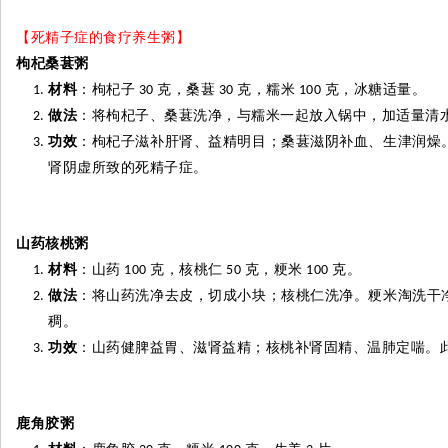
【死精子症的食疗养生粥】
枸杞桑葚
粥
材料
：枸杞子
克，桑葚
克，糯米
克，冰糖适量。
30
30
100
做法
：将枸杞子、桑葚洗净，与糯米一起放入锅中，加适量清
功效
：枸杞子滋补肝肾、益精明目；桑葚滋阴补血、生津润燥
肾阴虚所致的死精子症。
山药核桃
粥
材料
：山药
克，核桃仁
克，粳米
克。
100
50
100
做法
：将山药洗净去皮，切成小块；核桃仁洗净。粳米淘洗干
稠。
功效
：山药健脾益胃、滋肾益精；核桃补肾固精、温肺定喘。
鹿角胶粥