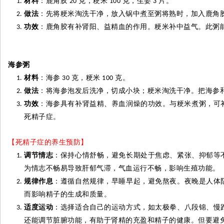
材料
：鹿角胶
克，粳米
克，生姜
片。
20
100
3
做法
：先将粳米淘洗干净，放入锅中煮至粥将熟时，加入鹿角
功效
：鹿角胶有补肾阳、益精血的作用。粳米补中益气。此粥
海参
粥
材料
：海参
克，粳米
克。
30
100
做法
：将海参泡发后洗净，切成小块；粳米淘洗干净。把海参
功效
：海参具有补肾益精、养血润燥的功效。与粳米煮粥，可
死精子
症。
【死精子症的养生预防】
调节情志
：保持心情舒畅，避免长期处于焦虑、紧张、抑郁等
为情志不畅易导致肝郁气滞，气血运行不畅，影响生殖功能。
规律作息
：遵循自然规律，早睡早起，避免熬夜。夜晚是人体
而影响精子的生成和质量。
适度运动
：选择适合自己的运动方式，如太极拳、八段锦、慢
还能调节脏腑功能，有助于肾精的充盈和精子的健康。但要避