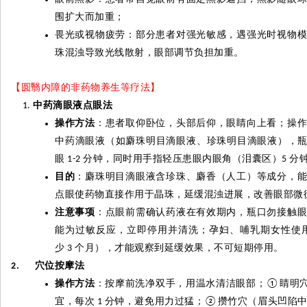
围扩大而加重；
畏光或视物疲劳：部分患者对强光敏感，遇强光时视物
珠混浊导致光线散射，眼部调节负担加重。
【圆翳内障的非药物养生等疗法】
中药滴眼液点眼法
操作方法
：患者取仰卧位，头部后仰，眼睛向上看；操
中药滴眼液（如麝珠明目滴眼液、珍珠明目滴眼液），
眼
分钟，同时用手指轻压患眼内眼角（泪囊区）
分
1-2
5
目的
：麝珠明目滴眼液含珍珠、麝香（人工）等成分，
点眼使药物直接作用于晶珠，延缓混浊进展，改善眼部微
注意事项
：点眼前需确认药液在有效期内，瓶口勿接触
能为过敏反应，立即停用并清洗；孕妇、哺乳期女性使
少
个月），才能观察到延缓效果，不可短期停用。
3
穴位按摩法
2.
操作方法
：按摩前洗净双手，用温水清洁眼部；
睛明
①
宜，每次
分钟，避免用力过猛；
攒竹穴（眉头凹陷
1
②