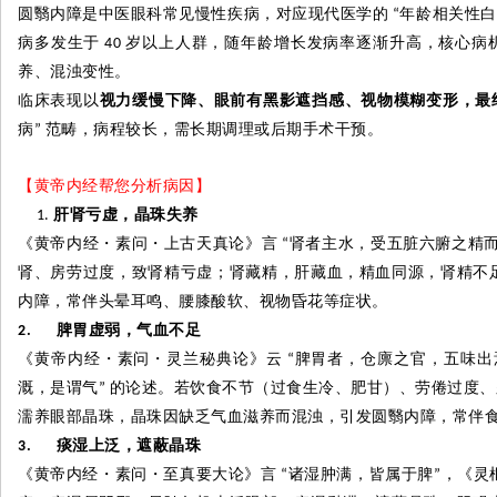
圆翳内障是中医眼科常见慢性疾病，对应现代医学的
年龄相关性白
“
病多发生于
岁以上人群，随年龄增长发病率逐渐升高，核心病
40
养、混浊变性。
临床表现以
视力缓慢下降、眼前有黑影遮挡感、视物模糊变形，最
病
范畴，病程较长，需长期调理或后期手术干预。
”
【黄帝内经帮您分析病因】
肝肾亏虚，晶珠失养
《黄帝内经
・
素问
・
上古天真论》言
肾者主水，受五脏六腑之精
“
肾、房劳过度，致肾精亏虚；肾藏精，肝藏血，精血同源，肾精不
内障，常伴头晕耳鸣、腰膝酸软、视物昏花等症状。
脾胃虚弱，气血不足
2.
《黄帝内经
・
素问
・
灵兰秘典论》云
脾胃者，仓廪之官，五味出
“
溉，是谓气
的论述。若饮食不节（过食生冷、肥甘）、劳倦过度、
”
濡养眼部晶珠，晶珠因缺乏气血滋养而混浊，引发圆翳内障，常伴
痰湿上泛，遮蔽晶珠
3.
《黄帝内经
・
素问
・
至真要大论》言
诸湿肿满，皆属于脾
，《灵
“
”