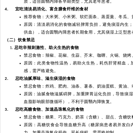
质，适合圆翳内障各早期类型，尤其老年患者。
宜吃清淡易消化、富含膳食纤维的食材
4.
推荐食物：大米粥、小米粥、软烂面条、蒸蛋羹、冬瓜、
原因：清淡易消化的食物减轻脾胃负担，避免痰湿内生
供血），适合圆翳内障患者长期食用，尤其痰湿上泛型患
（二）饮食禁忌
忌吃辛辣刺激性、助火生热的食物
禁忌食物：辣椒、花椒、生蒜、芥末、咖喱、火锅、烧烤
原因：此类食物性温热，易助火生热，耗伤肝肾精血，
感，需严格避免。
忌吃油腻厚味、滋生痰湿的食物
2.
禁忌食物：炸鸡、肥肉、油条、薯条、奶油蛋糕、黄油、
原因：油腻食物滋腻碍脾，加重脾胃运化负担，导致痰
血脂影响眼部微循环），不利于圆翳内障恢复。
忌吃高糖食物、加速晶珠氧化的食物
3.
禁忌食物：糖果、巧克力、奶茶（含糖）、甜点、含糖饮
原因：高糖饮食会导致血糖升高（糖尿病患者易并发白
力，加重晶珠氧化损伤，延长病程，需严格控制。