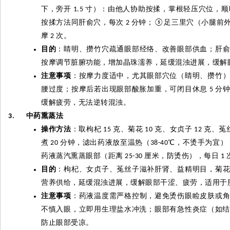
下，旁开
寸）：由他人协助按揉，掌根轻压穴位，顺
1.5
按揉方法同肝俞穴，每次
分钟；
足三里穴（小腿前
2
⑤
摩
次。
2
目的
：睛明、攒竹穴疏通眼部经络、改善眼部供血；肝
按摩调节脏腑功能，增加晶珠濡养，延缓混浊进展，缓解
注意事项
：按摩力度适中，尤其眼部穴位（睛明、攒竹
腰过度；按摩后若出现眼部酸胀加重，可闭目休息
分
5
缓解疲劳，无法逆转混浊。
中药熏蒸法
3.
操作方法
：取枸杞
克、菊花
克、女贞子
克、菟
15
10
12
煮
分钟，滤出药液放至温热（
℃
，不烫手为宜）
20
38-40
药液蒸汽熏蒸眼部（距离
厘米，防烫伤），每日
25-30
1
目的
：枸杞、女贞子、菟丝子滋补肝肾、益精明目，菊
营养供给，延缓混浊进展，缓解眼部干涩、疲劳，适用于
注意事项
：药液温度需严格控制，避免烫伤眼睑皮肤或
不慎入眼，立即用生理盐水冲洗；眼部有急性炎症（如
防止眼部受凉。