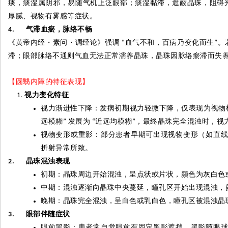
痰，痰湿属阴邪，易随气机上泛眼部；痰湿黏滞，遮蔽晶珠，阻碍
厚腻、视物有雾感等症状。
气滞血瘀，脉络不畅
4.
《黄帝内经
・
素问
・
调经论》强调
血气不和，百病乃变化而生
。
“
”
滞；眼部脉络不通则气血无法正常濡养晶珠，晶珠因脉络瘀滞而失
【圆翳内障的特征表现】
视力变化特征
视力渐进性下降：发病初期视力轻微下降，仅表现为视物
远模糊
发展为
近远均模糊
，最终晶珠完全混浊时，视
”
“
”
视物变形或重影：部分患者早期可出现视物变形（如直
折射异常所致。
晶珠混浊表现
2.
初期：晶珠周边开始混浊，呈点状或片状，颜色为灰白色
中期：混浊逐渐向晶珠中央蔓延，瞳孔区开始出现混浊，
晚期：晶珠完全混浊，呈白色或乳白色，瞳孔区被混浊晶
眼部伴随症状
3.
眼前黑影：患者常自觉眼前有固定黑影遮挡，黑影随眼