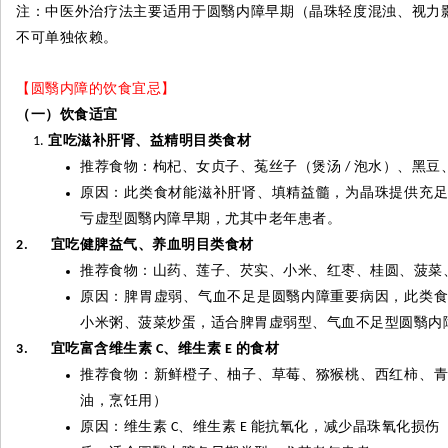
注：中医外治疗法主要适用于圆翳内障早期（晶珠轻度混浊、视力
不可单独依赖。
【圆翳内障的饮食宜忌】
（一）饮食适宜
宜吃滋补肝肾、益精明目类食材
推荐食物：枸杞、女贞子、菟丝子（煲汤
泡水）、黑豆
/
原因：此类食材能滋补肝肾、填精益髓，为晶珠提供充
亏虚型圆翳内障早期，尤其中老年患者。
宜吃健脾益气、养血明目类食材
2.
推荐食物：山药、莲子、芡实、小米、红枣、桂圆、菠菜
原因：脾胃虚弱、气血不足是圆翳内障重要病因，此类
小米粥、菠菜炒蛋，适合脾胃虚弱型、气血不足型圆翳内
宜吃富含维生素
、维生素
的食材
3.
C
E
推荐食物：新鲜橙子、柚子、草莓、猕猴桃、西红柿、
油，烹饪用）
原因：维生素
、维生素
能抗氧化，减少晶珠氧化损伤
C
E