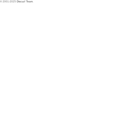
© 2001-2025
Discuz! Team
.