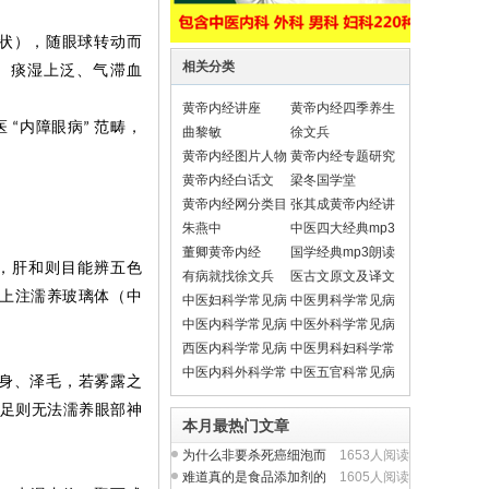
状），随眼球转动而
相关分类
、痰湿上泛、气滞血
黄帝内经讲座
黄帝内经四季养生
医
内障眼病
范畴，
“
”
法
曲黎敏
徐文兵
黄帝内经图片人物
黄帝内经专题研究
黄帝内经白话文
梁冬国学堂
黄帝内经网分类目
张其成黄帝内经讲
录导航
座
朱燕中
中医四大经典mp3
朗读
董卿黄帝内经
国学经典mp3朗读
，肝和则目能辨五色
有病就找徐文兵
医古文原文及译文
上注濡养玻璃体（中
翻译
中医妇科学常见病
中医男科学常见病
中医内科学常见病
中医外科学常见病
西医内科学常见病
中医男科妇科学常
见疾病
中医内科外科学常
中医五官科常见病
身、泽毛，若雾露之
见疾病
足则无法濡养眼部神
本月最热门文章
为什么非要杀死癌细泡而
1653人阅读
不从提升人体正气入
难道真的是食品添加剂的
1605人阅读