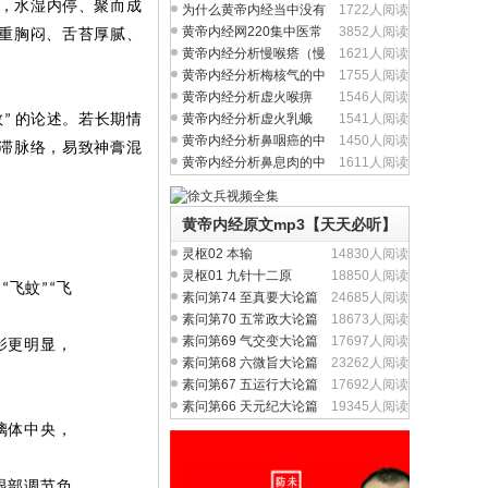
，水湿内停、聚而成
问题吗？
为什么黄帝内经当中没有
1722人阅读
完整的方剂学内容？
黄帝内经网220集中医常
3852人阅读
重胸闷、舌苔厚腻、
见病视频全集
黄帝内经分析慢喉瘩（慢
1621人阅读
性喉炎）的中医养生
黄帝内经分析梅核气的中
1755人阅读
医养生治疗与食疗
黄帝内经分析虚火喉痹
1546人阅读
（慢性咽炎）中医养生
数
的论述。若长期情
黄帝内经分析虚火乳蛾
1541人阅读
”
（慢性扁桃体炎）中医
黄帝内经分析鼻咽癌的中
1450人阅读
滞脉络，易致神膏混
医养生治疗与食疗
黄帝内经分析鼻息肉的中
1611人阅读
医养生治疗与食疗
黄帝内经原文mp3【天天必听】
灵枢02 本输
14830人阅读
灵枢01 九针十二原
18850人阅读
飞蚊
飞
“
”“
素问第74 至真要大论篇
24685人阅读
素问第70 五常政大论篇
18673人阅读
素问第69 气交变大论篇
17697人阅读
影更明显，
素问第68 六微旨大论篇
23262人阅读
素问第67 五运行大论篇
17692人阅读
素问第66 天元纪大论篇
19345人阅读
璃体中央，
眼部调节负