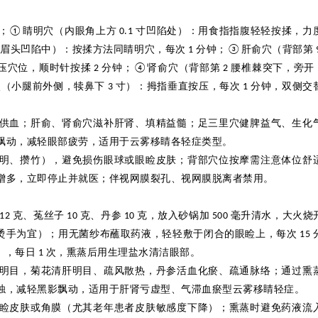
；
睛明穴（内眼角上方
寸凹陷处）：用食指指腹轻轻按揉，力
①
0.1
眉头凹陷中）：按揉方法同睛明穴，每次
分钟；
肝俞穴（背部第
1
③
压穴位，顺时针按揉
分钟；
肾俞穴（背部第
腰椎棘突下，旁开
2
④
2
穴（小腿前外侧，犊鼻下
寸）：拇指垂直按压，每次
分钟，双侧交
3
1
供血；肝俞、肾俞穴滋补肝肾、填精益髓；足三里穴健脾益气、生化
飘动，减轻眼部疲劳，适用于云雾移睛各轻症类型。
明、攒竹），避免损伤眼球或眼睑皮肤；背部穴位按摩需注意体位舒
增多，立即停止并就医；伴视网膜裂孔、视网膜脱离者禁用。
克、菟丝子
克、丹参
克，放入砂锅加
毫升清水，大火烧
12
10
10
500
烫手为宜）；用无菌纱布蘸取药液，轻轻敷于闭合的眼睑上，每次
15
），每日
次，熏蒸后用生理盐水清洁眼部。
1
明目，菊花清肝明目、疏风散热，丹参活血化瘀、疏通脉络；通过熏
浊，减轻黑影飘动，适用于肝肾亏虚型、气滞血瘀型云雾移睛轻症。
睑皮肤或角膜（尤其老年患者皮肤敏感度下降）；熏蒸时避免药液流