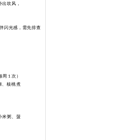
外出吹风，
伴闪光感，需先排查
每周
次）
1
糊、核桃煮
小米粥、菠