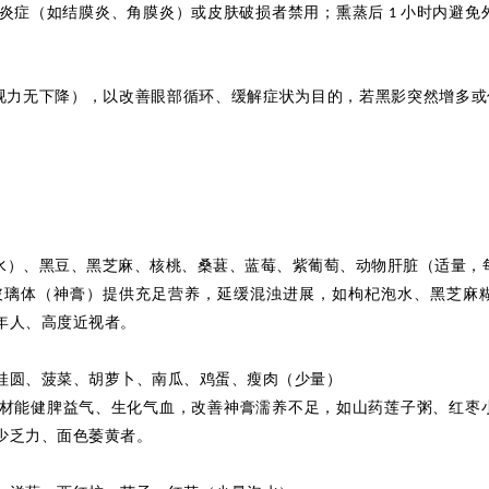
炎症（如结膜炎、角膜炎）或皮肤破损者禁用；熏蒸后
小时内避免
1
视力无下降），以改善眼部循环、缓解症状为目的，若黑影突然增多或
水）、黑豆、黑芝麻、核桃、桑葚、蓝莓、紫葡萄、动物肝脏（适量，
玻璃体（神膏）提供充足营养，延缓混浊进展，如枸杞泡水、黑芝麻
年人、高度近视者。
桂圆、菠菜、胡萝卜、南瓜、鸡蛋、瘦肉（少量）
材能健脾益气、生化气血，改善神膏濡养不足，如山药莲子粥、红枣
少乏力、面色萎黄者。