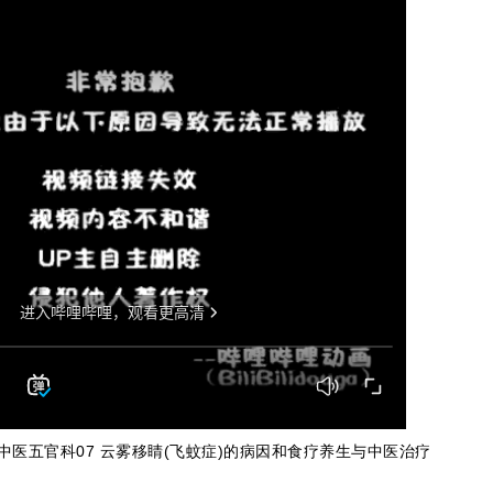
中医五官科07 云雾移睛(飞蚊症)的病因和食疗养生与中医治疗