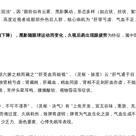
体混浊
，因
眼前似有云雾、黑影飘动，形态多样（如点状、丝状、絮
”
“
、高度近视者或眼部外伤后人群，核心病机为
肝肾亏虚、气血不足
“
微下降），黑影随眼球运动而变化，久视后易出现眼疲劳
为特征，属中
脏六腑之精而藏之
肝受血而能视
，《灵枢
・
脉度》云
肝气通于目
”“
”
“
致肾精亏虚；肾藏精，肝藏血，精血同源，肾精不足则肝血亦虚，不能
睛，常伴头晕耳鸣、腰膝酸软、视物昏花等症状。
神，不可不谨养
，《灵枢
・
决气》有
上焦开发，宣五谷味，熏肤、充
”
“
劳倦过度、久病耗伤，致脾胃虚弱；脾胃为气血生化之源，气血生成不
食少乏力、面色萎黄、心悸失眠等表现。