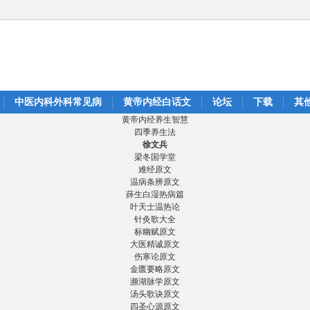
中医内科外科常见病
黄帝内经白话文
论坛
下载
其
黄帝内经养生智慧
四季养生法
徐文兵
梁冬国学堂
难经原文
温病条辨原文
薛生白湿热病篇
叶天士温热论
针灸歌大全
标幽赋原文
大医精诚原文
伤寒论原文
金匮要略原文
濒湖脉学原文
汤头歌诀原文
四圣心源原文