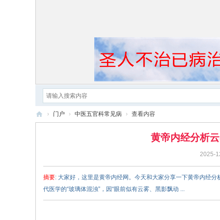
›
门户
›
中医五官科常见病
›
查看内容
黄
黄帝内经分析云
帝
2025-1
内
经
摘要
: 大家好，这里是黄帝内经网。今天和大家分享一下黄帝内经
代医学的“玻璃体混浊”，因“眼前似有云雾、黑影飘动 ...