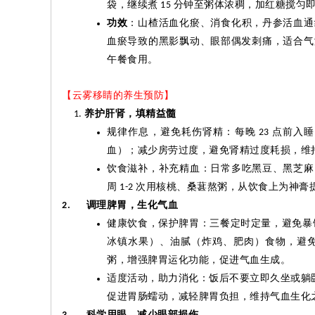
袋，继续煮
分钟至粥体浓稠，加红糖搅匀
15
功效
：山楂活血化瘀、消食化积，丹参活血通
血瘀导致的黑影飘动、眼部偶发刺痛，适合气
午餐食用。
【云雾移睛的养生预防】
养护肝肾，填精益髓
规律作息，避免耗伤肾精：每晚
点前入睡
23
血）；减少房劳过度，避免肾精过度耗损，维
饮食滋补，补充精血：日常多吃黑豆、黑芝麻
周
次用核桃、桑葚熬粥，从饮食上为神膏
1-2
调理脾胃，生化气血
2.
健康饮食，保护脾胃：三餐定时定量，避免暴
冰镇水果）、油腻（炸鸡、肥肉）食物，避
粥，增强脾胃运化功能，促进气血生成。
适度活动，助力消化：饭后不要立即久坐或躺
促进胃肠蠕动，减轻脾胃负担，维持气血生化
科学用眼，减少眼部损伤