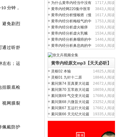
问题吗？
为什么黄帝内经当中没有
1717人阅读
分钟，
-10
完整的方剂学内容？
黄帝内经网220集中医常
3843人阅读
见病视频全集
黄帝内经分析慢喉瘩（慢
1617人阅读
性喉炎）的中医养生
黄帝内经分析梅核气的中
1753人阅读
）避免剧烈
医养生治疗与食疗
黄帝内经分析虚火喉痹
1539人阅读
（慢性咽炎）中医养生
黄帝内经分析虚火乳蛾
1534人阅读
（慢性扁桃体炎）中医
黄帝内经分析鼻咽癌的中
1446人阅读
医养生治疗与食疗
黄帝内经分析鼻息肉的中
1608人阅读
可通过听舒
医养生治疗与食疗
黄帝内经原文mp3【天天必听】
钟左右；运
灵枢02 本输
14825人阅读
灵枢01 九针十二原
18846人阅读
素问第74 至真要大论篇
24672人阅读
包括眼底检
素问第70 五常政大论篇
18659人阅读
。
素问第69 气交变大论篇
17686人阅读
素问第68 六微旨大论篇
23252人阅读
、视网膜裂
素问第67 五运行大论篇
17682人阅读
素问第66 天元纪大论篇
19335人阅读
并佩戴防护