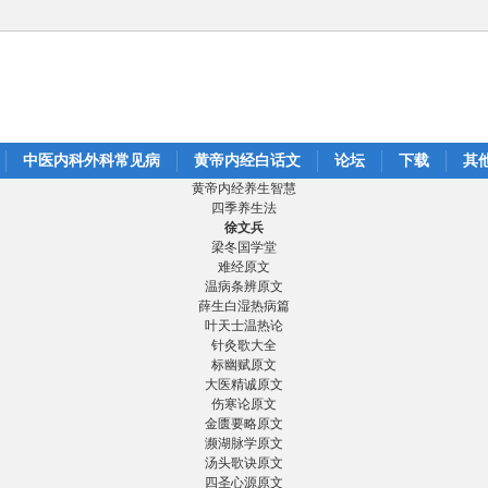
中医内科外科常见病
黄帝内经白话文
论坛
下载
其
黄帝内经养生智慧
四季养生法
徐文兵
梁冬国学堂
难经原文
温病条辨原文
薛生白湿热病篇
叶天士温热论
针灸歌大全
标幽赋原文
大医精诚原文
伤寒论原文
金匮要略原文
濒湖脉学原文
汤头歌诀原文
四圣心源原文