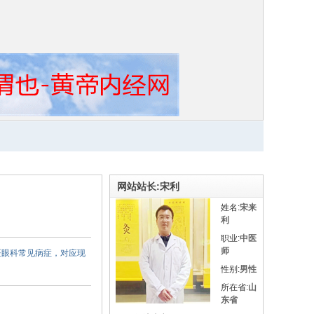
网站站长:宋利
姓名:
宋来
利
职业:
中医
师
医眼科常见病症，对应现
性别:
男性
所在省:
山
东省