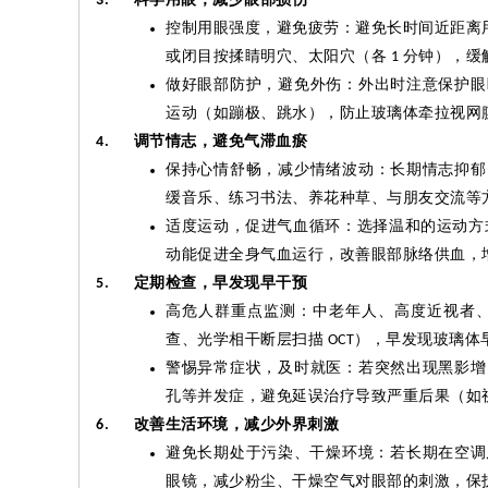
3.
控制用眼强度，避免疲劳：避免长时间近距离
或闭目按揉睛明穴、太阳穴（各
分钟），缓
1
做好眼部防护，避免外伤：外出时注意保护眼
运动（如蹦极、跳水），防止玻璃体牵拉视网
调节情志，避免气滞血瘀
4.
保持心情舒畅，减少情绪波动：长期情志抑郁
缓音乐、练习书法、养花种草、与朋友交流等
适度运动，促进气血循环：选择温和的运动方
动能促进全身气血运行，改善眼部脉络供血，
定期检查，早发现早干预
5.
高危人群重点监测：中老年人、高度近视者
查、光学相干断层扫描
），早发现玻璃体
OCT
警惕异常症状，及时就医：若突然出现黑影增
孔等并发症，避免延误治疗导致严重后果（如
改善生活环境，减少外界刺激
6.
避免长期处于污染、干燥环境：若长期在空调
眼镜，减少粉尘、干燥空气对眼部的刺激，保