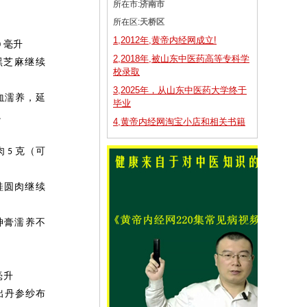
所在市:
济南市
所在区:
天桥区
1,2012年,黄帝内经网成立!
毫升
0
2,2018年,被山东中医药高等专科学
黑芝麻继续
校录取
3,2025年，从山东中医药大学终于
血濡养，延
毕业
。
4,黄帝内经网淘宝小店和相关书籍
肉
克（可
5
桂圆肉继续
神膏濡养不
毫升
出丹参纱布