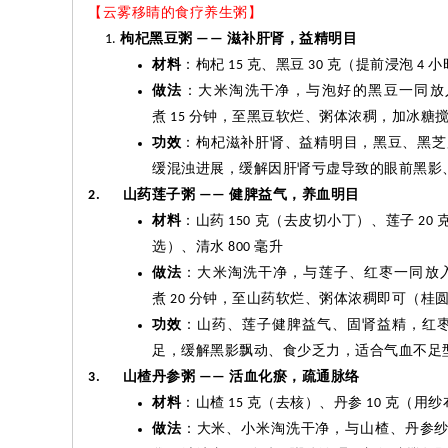
【云雾移睛的食疗养生粥】
枸杞黑豆粥
滋补肝肾，益精明目
——
材料
：枸杞
克、黑豆
克（提前浸泡
小
15
30
4
做法
：大米淘洗干净，与泡好的黑豆一同放
煮
分钟，至黑豆软烂、粥体浓稠，加冰糖
15
功效
：枸杞滋补肝肾、益精明目，黑豆、黑芝
缓混浊进展，缓解因肝肾亏虚导致的眼前黑影
山药莲子粥
健脾益气，养血明目
2.
——
材料
：山药
克（去皮切小丁）、莲子
150
20
选）、清水
毫升
800
做法
：大米淘洗干净，与莲子、红枣一同放
煮
分钟，至山药软烂、粥体浓稠即可（桂
20
功效
：山药、莲子健脾益气、固肾益精，红
足，缓解黑影飘动、食少乏力，适合气血不足
山楂丹参粥
活血化瘀，疏通脉络
3.
——
材料
：山楂
克（去核）、丹参
克（用纱
15
10
做法
：大米、小米淘洗干净，与山楂、丹参