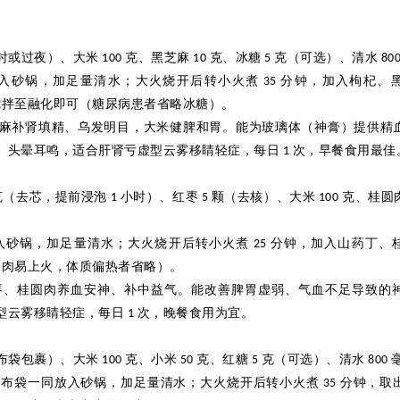
时或过夜）、大米
克、黑芝麻
克、冰糖
克（可选）、清水
100
10
5
80
入砂锅，加足量清水；大火烧开后转小火煮
分钟，加入枸杞、
35
搅拌至融化即可（糖尿病患者省略冰糖）。
麻补肾填精、乌发明目，大米健脾和胃。能为玻璃体（神膏）提供精
、头晕耳鸣，适合肝肾亏虚型云雾移睛轻症，每日
次，早餐食用最佳
1
克（去芯，提前浸泡
小时）、红枣
颗（去核）、大米
克、桂圆
1
5
100
入砂锅，加足量清水；大火烧开后转小火煮
分钟，加入山药丁、
25
圆肉易上火，体质偏热者省略）。
枣、桂圆肉养血安神、补中益气。能改善脾胃虚弱、气血不足导致的
型云雾移睛轻症，每日
次，晚餐食用为宜。
1
布袋包裹）、大米
克、小米
克、红糖
克（可选）、清水
100
50
5
800
纱布袋一同放入砂锅，加足量清水；大火烧开后转小火煮
分钟，取
35