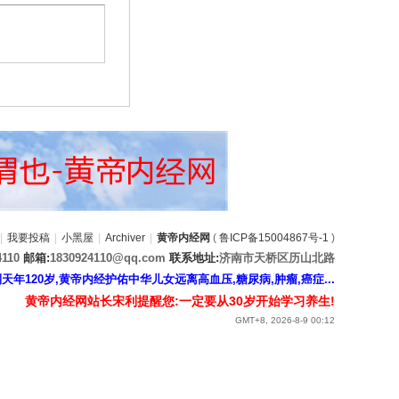
|
我要投稿
|
小黑屋
|
Archiver
|
黄帝内经网
(
鲁ICP备15004867号-1
)
4110
邮箱:
1830924110@qq.com
联系地址:
济南市天桥区历山北路
120岁,黄帝内经护佑中华儿女远离高血压,糖尿病,肿瘤,癌症...
黄帝内经网站长宋利提醒您:一定要从30岁开始学习养生!
GMT+8, 2026-8-9 00:12