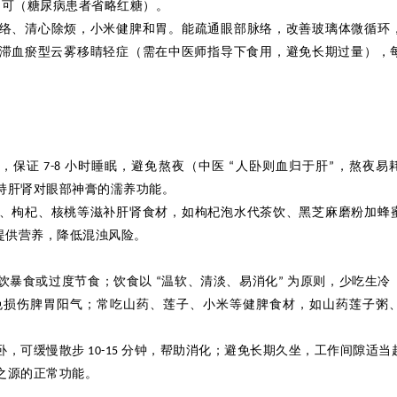
即可（糖尿病患者省略红糖）。
络、清心除烦，小米健脾和胃。能疏通眼部脉络，改善玻璃体微循环
滞血瘀型云雾移睛轻症（需在中医师指导下食用，避免长期过量），
，保证
小时睡眠，避免熬夜（中医
人卧则血归于肝
，熬夜易
7-8
“
”
持肝肾对眼部神膏的濡养功能。
、枸杞、核桃等滋补肝肾食材，如枸杞泡水代茶饮、黑芝麻磨粉加蜂
提供营养，降低混浊风险。
饮暴食或过度节食；饮食以
温软、清淡、易消化
为原则，少吃生冷
“
”
免损伤脾胃阳气；常吃山药、莲子、小米等健脾食材，如山药莲子粥
卧，可缓慢散步
分钟，帮助消化；避免长期久坐，工作间隙适当
10-15
之源的正常功能。