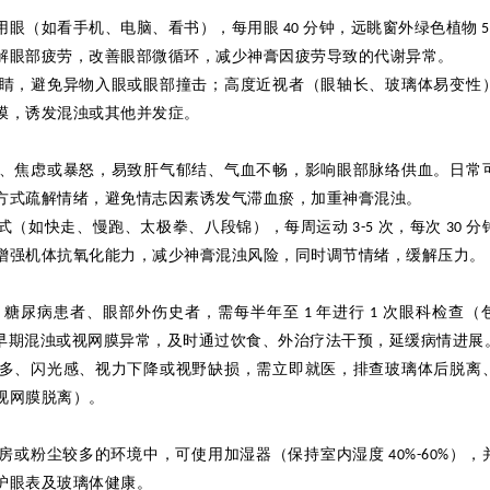
用眼（如看手机、电脑、看书），每用眼
分钟，远眺窗外绿色植物
40
5
解眼部疲劳，改善眼部微循环，减少神膏因疲劳导致的代谢异常。
睛，避免异物入眼或眼部撞击；高度近视者（眼轴长、玻璃体易变性
膜，诱发混浊或其他并发症。
、焦虑或暴怒，易致肝气郁结、气血不畅，影响眼部脉络供血。日常
方式疏解情绪，避免情志因素诱发气滞血瘀，加重神膏混浊。
式（如快走、慢跑、太极拳、八段锦），每周运动
次，每次
分
3-5
30
增强机体抗氧化能力，减少神膏混浊风险，同时调节情绪，缓解压力。
、糖尿病患者、眼部外伤史者，需每半年至
年进行
次眼科检查（
1
1
早期混浊或视网膜异常，及时通过饮食、外治疗法干预，延缓病情进展
多、闪光感、视力下降或视野缺损，需立即就医，排查玻璃体后脱离
视网膜脱离）。
房或粉尘较多的环境中，可使用加湿器（保持室内湿度
），
40%-60%
护眼表及玻璃体健康。