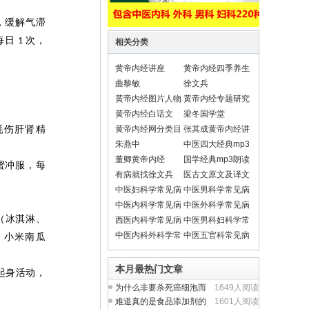
，缓解气滞
每日
次，
1
相关分类
黄帝内经讲座
黄帝内经四季养生
法
曲黎敏
徐文兵
黄帝内经图片人物
黄帝内经专题研究
黄帝内经白话文
梁冬国学堂
耗伤肝肾精
黄帝内经网分类目
张其成黄帝内经讲
录导航
座
朱燕中
中医四大经典mp3
朗读
董卿黄帝内经
国学经典mp3朗读
蜜冲服，每
有病就找徐文兵
医古文原文及译文
翻译
中医妇科学常见病
中医男科学常见病
中医内科学常见病
中医外科学常见病
（冰淇淋、
西医内科学常见病
中医男科妇科学常
见疾病
中医内科外科学常
中医五官科常见病
、小米南瓜
见疾病
本月最热门文章
起身活动，
为什么非要杀死癌细泡而
1649人阅读
不从提升人体正气入
难道真的是食品添加剂的
1601人阅读