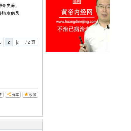
神膏失养。
移睛发病风
1
2
/ 2 页
请
分享
收藏