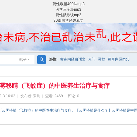
药性歌括400味mp3
医学三字经mp3
药性赋歌诀mp3
30部国学经典原文
热搜:
黄帝内经白话文
素问
灵枢
黄帝内经mp3
帖子
搜
索
雾移睛（飞蚊症）的中医养生治疗与食疗
2-3 16:02
|
发布者:
宋利
|
查看:
2469
|
评论: 0
分析云雾移睛（飞蚊症）的中医养生治疗与食疗。【云雾移睛是什么？】云雾移睛是中