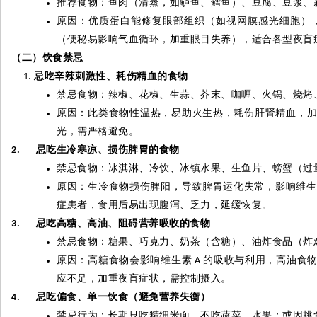
推荐食物：鱼肉（清蒸，如鲈鱼、鳕鱼）、豆腐、豆浆、
原因：优质蛋白能修复眼部组织（如视网膜感光细胞）
（便秘易影响气血循环，加重眼目失养），适合各型夜盲
（二）饮食禁忌
忌吃辛辣刺激性、耗伤精血的食物
禁忌食物：辣椒、花椒、生蒜、芥末、咖喱、火锅、烧烤
原因：此类食物性温热，易助火生热，耗伤肝肾精血，
光，需严格避免。
忌吃生冷寒凉、损伤脾胃的食物
2.
禁忌食物：冰淇淋、冷饮、冰镇水果、生鱼片、螃蟹（过
原因：生冷食物损伤脾阳，导致脾胃运化失常，影响维生
症患者，食用后易出现腹泻、乏力，延缓恢复。
忌吃高糖、高油、阻碍营养吸收的食物
3.
禁忌食物：糖果、巧克力、奶茶（含糖）、油炸食品（炸
原因：高糖食物会影响维生素
的吸收与利用，高油食
A
应不足，加重夜盲症状，需控制摄入。
忌吃偏食、单一饮食（避免营养失衡）
4.
禁忌行为：长期只吃精细米面，不吃蔬菜、水果；或因挑