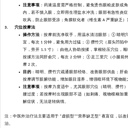
注意事项
：药液温度需严格控制，避免烫伤眼睑皮肤或
内，若不慎入眼，立即用生理盐水冲洗；眼部有急性炎
吹风，防止眼部受凉；角膜软化者（维生素
严重缺乏）
A
穴位按摩法
3.
操作方法
：按摩前洗净双手，用温水清洁眼部；
睛明
①
宜，每次
分钟，避免用力过猛；
攒竹穴（眉头凹陷
1
②
下，旁开
寸）：由他人协助按揉，掌根轻压穴位，顺
1.5
按揉方法同肝俞穴，每次
分钟；
足三里穴（小腿前
2
⑤
摩
次。
2
目的
：睛明、攒竹穴疏通眼部经络、改善眼部供血；肝
按摩调节脏腑功能，增加眼目濡养，增强暗环境下视物能
注意事项
：按摩力度适中，尤其眼部穴位（睛明、攒竹
腰过度；若按摩时出现眼部不适（如刺痛、视物模糊加
解症状，无法逆转病情。
注：中医外治疗法主要适用于
虚损型
营养缺乏型
夜盲症，以改
“
”“
”
治。