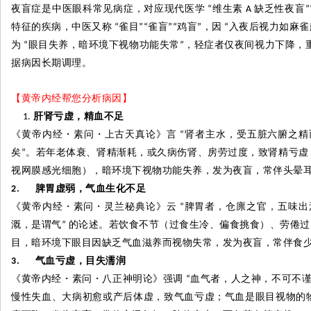
夜盲症是中医眼科常见病症，对应现代医学
维生素
缺乏性夜盲
“
A
”
特征的疾病，中医又称
雀目
雀盲
鸡盲
，因
入夜后视力如麻雀
“
”“
”“
”
“
为
眼目失养，暗环境下视物功能失常
，轻症者仅夜间视力下降，
“
”
据病因长期调理。
【黄帝内经帮您分析病因】
肝肾亏虚，精血不足
《黄帝内经
・
素问
・
上古天真论》言
肾者主水，受五脏六腑之精
“
矣
。若年老体衰、肾精渐耗，或久病伤肾、房劳过度，致肾精亏虚
”
视网膜感光细胞），暗环境下视物功能失养，发为夜盲，常伴头晕
脾胃虚弱，气血生化不足
2.
《黄帝内经
・
素问
・
灵兰秘典论》云
脾胃者，仓廪之官，五味出
“
溉，是谓气
的论述。若饮食不节（过食生冷、偏食挑食）、劳倦过
”
目，暗环境下眼目因缺乏气血滋养而视物失常，发为夜盲，常伴食
气血亏虚，目失濡润
3.
《黄帝内经
・
素问
・
八正神明论》强调
血气者，人之神，不可不
“
慢性失血、大病初愈或产后体虚，致气血亏虚；气血是眼目视物的