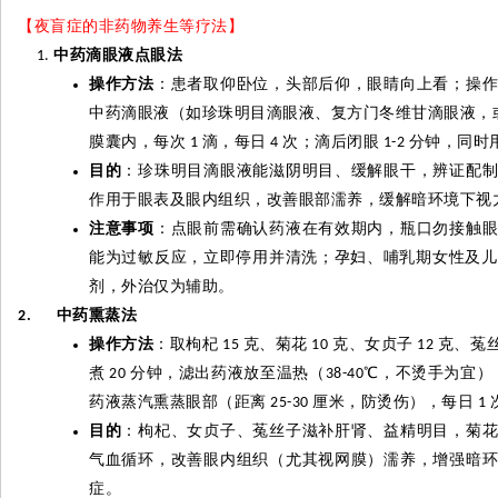
【夜盲症的非药物养生等疗法】
中药滴眼液点眼法
操作方法
：患者取仰卧位，头部后仰，眼睛向上看；操
中药滴眼液（如珍珠明目滴眼液、复方门冬维甘滴眼液，
膜囊内，每次
滴，每日
次；滴后闭眼
分钟，同时
1
4
1-2
目的
：珍珠明目滴眼液能滋阴明目、缓解眼干，辨证配
作用于眼表及眼内组织，改善眼部濡养，缓解暗环境下视
注意事项
：点眼前需确认药液在有效期内，瓶口勿接触
能为过敏反应，立即停用并清洗；孕妇、哺乳期女性及儿
剂，外治仅为辅助。
中药熏蒸法
2.
操作方法
：取枸杞
克、菊花
克、女贞子
克、菟
15
10
12
煮
分钟，滤出药液放至温热（
℃
，不烫手为宜）
20
38-40
药液蒸汽熏蒸眼部（距离
厘米，防烫伤），每日
25-30
1
目的
：枸杞、女贞子、菟丝子滋补肝肾、益精明目，菊
气血循环，改善眼内组织（尤其视网膜）濡养，增强暗
症。