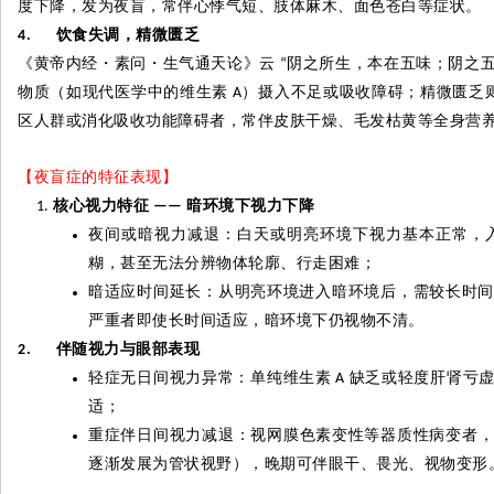
度下降，发为夜盲，常伴心悸气短、肢体麻木、面色苍白等症状。
饮食失调，精微匮乏
4.
《黄帝内经
・
素问
・
生气通天论》云
阴之所生，本在五味；阴之
“
物质（如现代医学中的维生素
）摄入不足或吸收障碍；精微匮乏
A
区人群或消化吸收功能障碍者，常伴皮肤干燥、毛发枯黄等全身营
【夜盲症的特征表现】
核心视力特征
暗环境下视力下降
——
夜间或暗视力减退：白天或明亮环境下视力基本正常，
糊，甚至无法分辨物体轮廓、行走困难；
暗适应时间延长：从明亮环境进入暗环境后，需较长时
严重者即使长时间适应，暗环境下仍视物不清。
伴随视力与眼部表现
2.
轻症无日间视力异常：单纯维生素
缺乏或轻度肝肾亏
A
适；
重症伴日间视力减退：视网膜色素变性等器质性病变者
逐渐发展为管状视野），晚期可伴眼干、畏光、视物变形