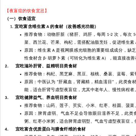
【夜盲症的饮食宜忌】
（一）饮食适宜
宜吃富含维生素
的食材（改善感光功能）
A
推荐食物：动物肝脏（猪肝、鸡肝，每周
次，每次
1-2
5
菜、西兰花、芒果、枸杞，需搭配油脂烹饪，促进维生素
原因：维生素
是视网膜感光细胞的重要组成成分，缺
A
性食材含
胡萝卜素（可转化为维生素
），能直接改善
β-
A
宜吃滋补肝肾、益精明目类食材
2.
推荐食物：枸杞、黑芝麻、黑豆、核桃、桑葚、蓝莓、紫
原因：中医认为
肝藏血，肾藏精，精血濡目
，此类食
“
”
能，适合肝肾亏虚型夜盲症，尤其中老年人、慢性病程者
宜吃健脾益气、养血明目类食材
3.
推荐食物：山药、莲子、芡实、小米、红枣、桂圆、菠菜
原因：脾胃虚弱、气血不足会导致眼目濡养不足，此类
粥、红枣小米粥，适合脾胃虚弱型、气血亏虚型夜盲症，
宜吃富含优质蛋白与膳食纤维的食材
4.