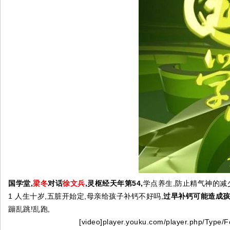
国学堂,
梁冬
对话
徐文兵
,灵枢经天年第54,
学点养生,防止精气神的减
1 人生十岁,五脏开始定,母亲给孩子补钙不好吗,
过早补钙可能造成孩
蹦乱跳!乱跑,
[video]player.youku.com/player.php/Type/