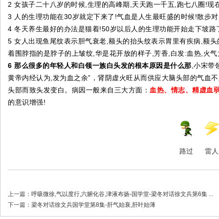
2 女孩子二十八岁的时候,生理的高峰期,天天跑一千五,跑七八圈!现
3 人的生理功能在30岁就定下来了!气血是人生最旺盛的时候!散步
4 冬天养生最好的办法是猫着!50岁以后人的生理功能开始走下坡路
5 女人出现鱼尾纹表示胆气衰老,额头的抬头纹表示胃里有疾病,额
着围脖指的是脖子的上皱纹,华是花开放的样子,芳香,白发:血热,火气
6 那么很多的年轻人和白领一族白头发的根本原因是什么那
,小宋带
黄帝内经认为,发为血之余”，肾阴虚火旺从而供应大脑头部的气血
头部而致头发变白。病因一般来自三大方面：
血热、情志、精虚血
的意识增强!
路过
雷人
上一篇：
呼吸微徐,气以度行,六腑化谷,津液布扬-国学堂-梁冬对话徐文兵第6集 ...
下一篇：
梁冬对话徐文兵国学堂第8集-肝气始衰,肝叶始薄