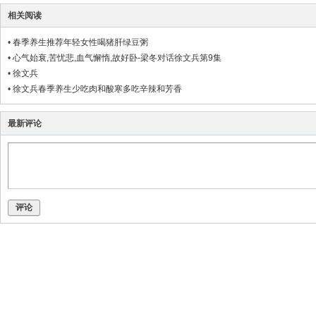
相关阅读
•
春季养生推荐年轻女性喝猪肝绿豆粥
•
心气始衰,苦忧悲,血气懈惰,故好卧-梁冬对话徐文兵第9集
•
徐文兵
•
徐文兵春季养生少吃肉和酸寒多吃辛辣和芳香
最新评论
评论