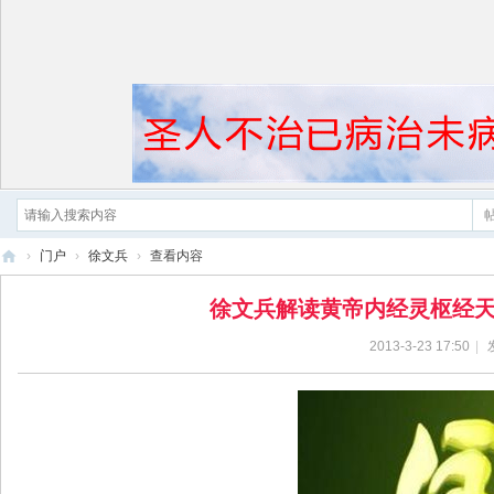
›
门户
›
徐文兵
›
查看内容
黄
徐文兵解读黄帝内经灵枢经天年5
帝
2013-3-23 17:50
|
内
经