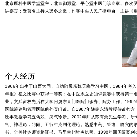
北京厚朴中医学堂堂主，北京御源堂、平心堂中医门诊专家。多次
讲嘉宾；受著名主持人梁冬之邀，作客中央人民广播电台，主讲《
个人经历
1966年出生于山西大同，自幼随母亲魏天梅学习中医，1984年考
年报》征文比赛中获得一等奖；在中医系医史知识竞赛中获得第一名，
业，文兵留校先后在大学附属东直门医院门诊办、院办工作。199
医院筹建和管理医院的外宾门诊。自1987年随裴永清教授侍诊抄方，
稔丰教授学习五禽戏、病气诊断。2002年师从苏有余先生学习、研
气、神理论，阴阳、五行生克制化理论。熟悉中药、经络、腧穴的形
书、全美针灸师资格证书、马里兰州针灸执照。1998年回国辞职创