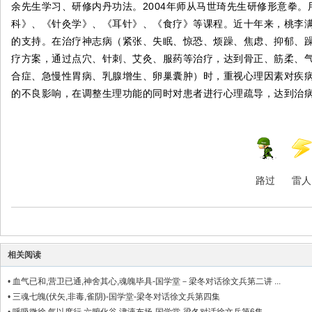
余先生学习、研修内丹功法。2004年师从马世琦先生研修形意拳
科》、《针灸学》、《耳针》、《食疗》等课程。近十年来，桃李
的支持。在治疗神志病（紧张、失眠、惊恐、烦躁、焦虑、抑郁、
疗方案，通过点穴、针刺、艾灸、服药等治疗，达到骨正、筋柔、
合症、急慢性胃病、乳腺增生、卵巢囊肿）时，重视心理因素对疾
的不良影响，在调整生理功能的同时对患者进行心理疏导，达到治
路过
雷人
相关阅读
•
血气已和,营卫已通,神舍其心,魂魄毕具-国学堂－梁冬对话徐文兵第二讲 ...
•
三魂七魄(伏矢,非毒,雀阴)-国学堂-梁冬对话徐文兵第四集