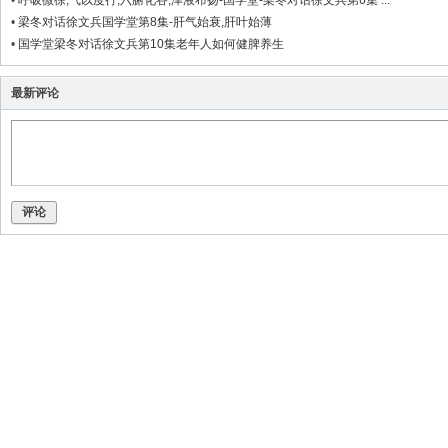
•
呼吸微徐,气以度行,六腑化谷,津液布扬-国学堂-梁冬对话徐文兵第6集 ...
•
梁冬对话徐文兵国学堂第8集-肝气始衰,肝叶始薄
•
国学堂梁冬对话徐文兵第10集老年人如何健脾养生
最新评论
评论