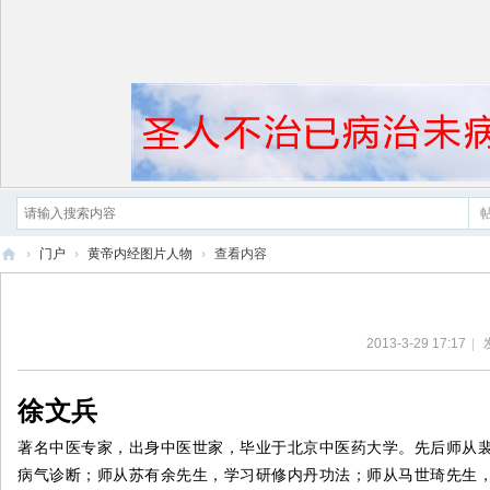
›
门户
›
黄帝内经图片人物
›
查看内容
黄
帝
2013-3-29 17:17
|
内
经
徐文兵
著名中医专家，出身中医世家，毕业于北京中医药大学。先后师从
病气诊断；师从苏有余先生，学习研修内丹功法；师从马世琦先生