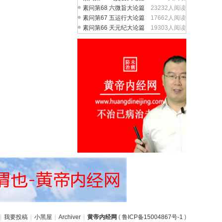
素问第68 六微旨大论篇
23232人阅读
素问第67 五运行大论篇
17662人阅读
素问第66 天元纪大论篇
19303人阅读
|
我要投稿
|
小黑屋
|
Archiver
|
黄帝内经网
(
鲁ICP备15004867号-1
)