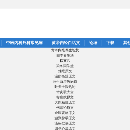
中医内科外科常见病
黄帝内经白话文
论坛
下载
其
黄帝内经养生智慧
四季养生法
徐文兵
梁冬国学堂
难经原文
温病条辨原文
薛生白湿热病篇
叶天士温热论
针灸歌大全
标幽赋原文
大医精诚原文
伤寒论原文
金匮要略原文
濒湖脉学原文
汤头歌诀原文
四圣心源原文