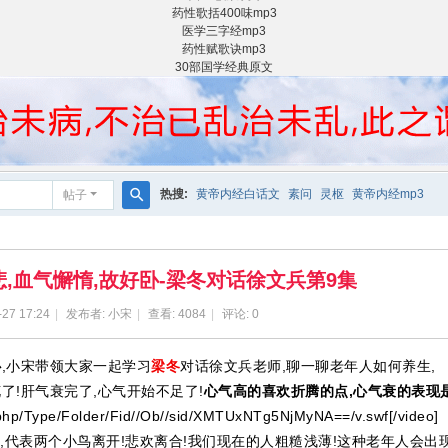
药性歌括400味mp3
医学三字经mp3
药性赋歌诀mp3
30部国学经典原文
热搜:
黄帝内经白话文
素问
灵枢
黄帝内经mp3
帖子
搜
索
悲,血气懈惰,故好卧-梁冬对话徐文兵第9集
-27 17:24
|
发布者:
小宋
|
查看:
4084
|
评论: 0
卧
,小宋带领大家一起学习
梁冬
对话徐文兵老师,聊一聊老年人如何养生,
花了!肝气衰完了,心气开始不足了!
心气高的喜欢折腾的点,心气衰的表现
.php/Type/Folder/Fid//Ob//sid/XMTUxNTg5NjMyNA==/v.swf[/video]
悲,代表两个小鸟离开!悲欢离合!我们现在的人粗糙浅薄!这种老年人会出