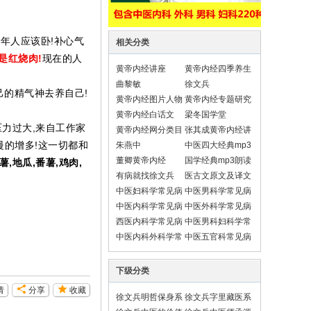
老年人应该卧!补心气
相关分类
是红烧肉!
现在的人
黄帝内经讲座
黄帝内经四季养生
法
曲黎敏
徐文兵
己的精气神去养自己!
黄帝内经图片人物
黄帝内经专题研究
黄帝内经白话文
梁冬国学堂
压力过大,来自工作家
黄帝内经网分类目
张其成黄帝内经讲
录导航
座
慢的增多!这一切都和
朱燕中
中医四大经典mp3
朗读
董卿黄帝内经
国学经典mp3朗读
,地瓜,番薯,鸡肉,
有病就找徐文兵
医古文原文及译文
翻译
中医妇科学常见病
中医男科学常见病
中医内科学常见病
中医外科学常见病
西医内科学常见病
中医男科妇科学常
见疾病
中医内科外科学常
中医五官科常见病
见疾病
下级分类
请
分享
收藏
徐文兵明哲保身系
徐文兵字里藏医系
列
列