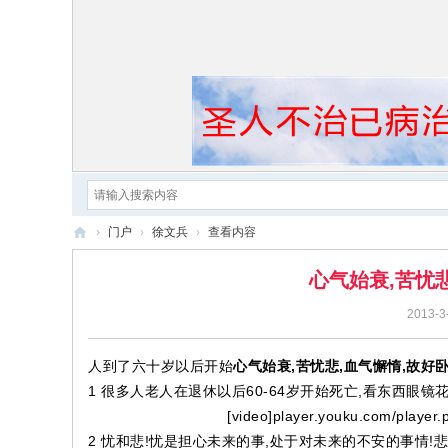
›
门户
›
徐文兵
›
查看内容
黄
心气始衰,苦忧
帝
2013-3
内
经
人到了六十岁以后开始
心气始衰,苦忧悲,血气懈惰,故好
1 很多人老人在退休以后60-64岁开始死亡,看东西眼镜
[video]player.youku.com/player
2 忧和悲!忧是担心未来的事,处于对未来的不安的事情!