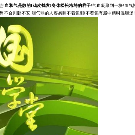
堕!
血和气是散的!鸡皮鹤发!身体松松垮垮的样子
!气血凝聚到一块!血气
卧!胃不合则卧不安!胆气弱的人容易睡不着觉!睡不着觉有服中药叫温胆汤!