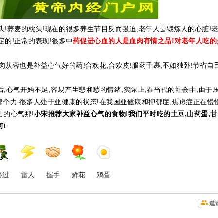
头!荞麦的枕头!现在的很多养生节目反而强迫;老年人去锻炼人的心脏!
定的!正常的表现!很多中
药促进心血的人是血肉有情之品!对老年人吃的
!肉苁蓉也是补益心气好的药!合欢花,合欢皮!服药千裹,不如独卧!节省自
后,心气开始不足,容易产生悲和愁的情绪,实际上,在当代的社会中,由于
没那个力!很多人处于亚健康的状态!在我国亚健康和抑郁症,焦虑症正在慢
己的心气那!
小宋推荐大家补益心气的食物!我们平时吃的土豆,山药蛋,甘薯
!
路过
雷人
握手
鲜花
鸡蛋
邀