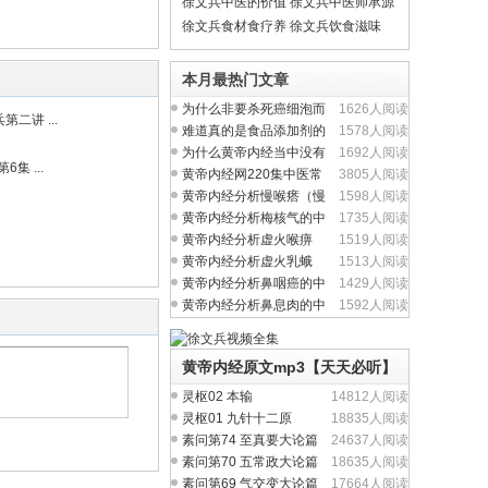
徐文兵中医的价值
徐文兵中医师承源
观
流
徐文兵食材食疗养
徐文兵饮食滋味
生
本月最热门文章
为什么非要杀死癌细泡而
1626人阅读
二讲 ...
不从提升人体正气入
难道真的是食品添加剂的
1578人阅读
问题吗？
为什么黄帝内经当中没有
1692人阅读
集 ...
完整的方剂学内容？
黄帝内经网220集中医常
3805人阅读
见病视频全集
黄帝内经分析慢喉瘩（慢
1598人阅读
性喉炎）的中医养生
黄帝内经分析梅核气的中
1735人阅读
医养生治疗与食疗
黄帝内经分析虚火喉痹
1519人阅读
（慢性咽炎）中医养生
黄帝内经分析虚火乳蛾
1513人阅读
（慢性扁桃体炎）中医
黄帝内经分析鼻咽癌的中
1429人阅读
医养生治疗与食疗
黄帝内经分析鼻息肉的中
1592人阅读
医养生治疗与食疗
黄帝内经原文mp3【天天必听】
灵枢02 本输
14812人阅读
灵枢01 九针十二原
18835人阅读
素问第74 至真要大论篇
24637人阅读
素问第70 五常政大论篇
18635人阅读
素问第69 气交变大论篇
17664人阅读