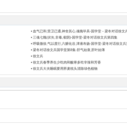
•
血气已和,营卫已通,神舍其心,魂魄毕具-国学堂－梁冬对话徐文兵第
•
三魂七魄(伏矢,非毒,雀阴)-国学堂-梁冬对话徐文兵第四集
•
呼吸微徐,气以度行,六腑化谷,津液布扬-国学堂-梁冬对话徐文兵第6
•
梁冬对话徐文兵国学堂第8集-肝气始衰,肝叶始薄
•
徐文兵
•
徐文兵春季养生少吃肉和酸寒多吃辛辣和芳香
•
徐文兵大夫睡眠要用荞麦枕头清除绿色植物