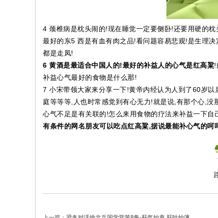
4 颈椎病是枕头闹的!现在睡觉一定要侧卧!还要用硬的枕
最好的东5 西是有血有肉之品!看问题容易悲观!是生理决
都是走凤!
6 黄酒是最适合中国人的!最好的补益人的心气是红高粱
补益心气最好的食物是什么那!
7 小宋带领大家来分享一下!黄帝内经认为人到了60岁以
庭等等等,人也时常感觉到有心无力!就是说,有那个心,
心气不足是有关联的!怎么来用食物的疗法来补益一下自
有条件的网名朋友可以吃点红高粱,据说最能补心气的呵呵
上一篇：
梁冬对话徐文兵国学堂第8集-肝气始衰,肝叶始薄