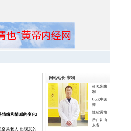
网站站长:宋利
姓名:
宋来
利
职业:
中医
师
性别:
男性
是情绪和情感的变化!
所在省:
山
东省
现空巢老人,出现悲的