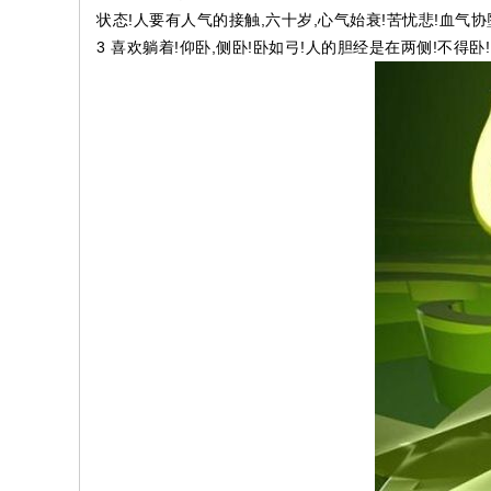
状态!人要有人气的接触,六十岁,心气始衰!苦忧悲!血气协
3 喜欢躺着!仰卧,侧卧!卧如弓!人的胆经是在两侧!不得