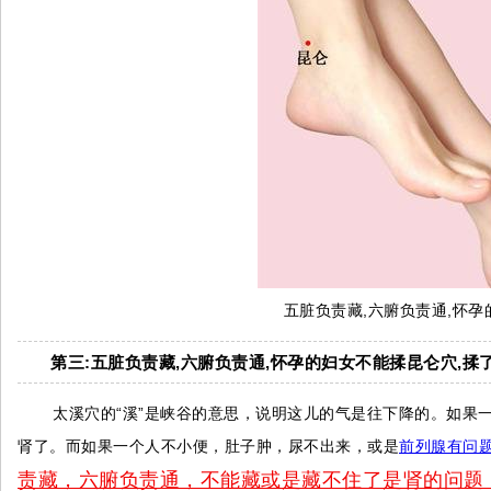
五脏负责藏,六腑负责通,怀孕
第三:五脏负责藏,六腑负责通,怀孕的妇女不能揉昆仑穴,揉
太溪穴的“溪”是峡谷的意思，说明这儿的气是往下降的。如果
肾了。而如果一个人不小便，肚子肿，尿不出来，或是
前列腺有问
责藏，六腑负责通，不能藏或是藏不住了是肾的问题