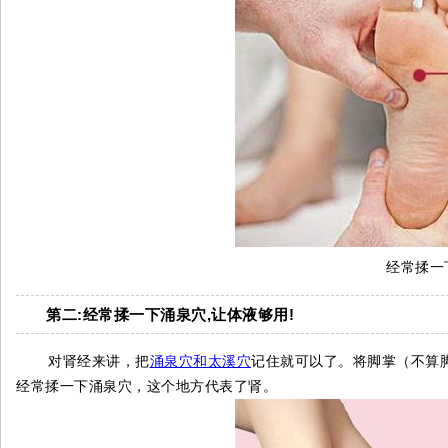
经常揉一
第二:经常揉一下涌泉穴,让体液够用!
对肾经来讲，把
涌泉穴和太溪穴
记住就可以了。将脚掌（不算
经常揉一下涌泉穴，这个地方代表了肾。